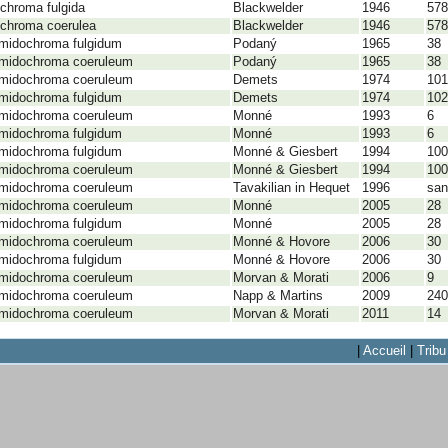
ichroma fulgida
Blackwelder
1946
578
ichroma coerulea
Blackwelder
1946
578
midochroma fulgidum
Podaný
1965
38
midochroma coeruleum
Podaný
1965
38
midochroma coeruleum
Demets
1974
101
midochroma fulgidum
Demets
1974
102
midochroma coeruleum
Monné
1993
6
midochroma fulgidum
Monné
1993
6
midochroma fulgidum
Monné & Giesbert
1994
100
midochroma coeruleum
Monné & Giesbert
1994
100
midochroma coeruleum
Tavakilian in Hequet
1996
san
midochroma coeruleum
Monné
2005
28
midochroma fulgidum
Monné
2005
28
midochroma coeruleum
Monné & Hovore
2006
30
midochroma fulgidum
Monné & Hovore
2006
30
midochroma coeruleum
Morvan & Morati
2006
9
midochroma coeruleum
Napp & Martins
2009
240
midochroma coeruleum
Morvan & Morati
2011
14
|
Accueil
|
Tribu