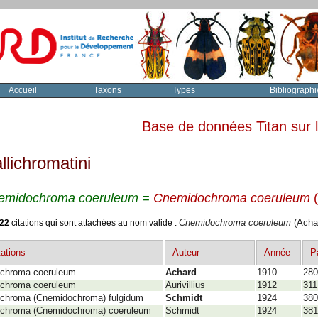
Accueil
Taxons
Types
Bibliographi
Base de données Titan sur
llichromatini
emidochroma coeruleum =
Cnemidochroma coeruleum
22
citations qui sont attachées au nom valide :
Cnemidochroma coeruleum
(Acha
tations
Auteur
Année
P
lichroma coeruleum
Achard
1910
280
lichroma coeruleum
Aurivillius
1912
311
lichroma (Cnemidochroma) fulgidum
Schmidt
1924
380
lichroma (Cnemidochroma) coeruleum
Schmidt
1924
381