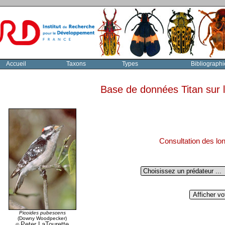
Accueil
Taxons
Types
Bibliographi
Base de données Titan sur
Consultation des lo
Picoides pubescens
(Downy Woodpecker)
Peter LaTourette
©