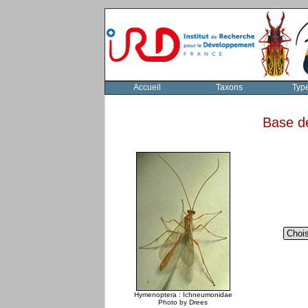
Accueil
Taxons
Typ
Base d
Hymenoptera : Ichneumonidae
Photo by Drees