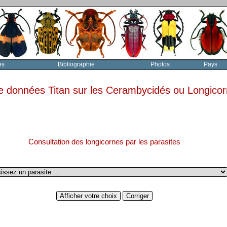
es
Bibliographie
Photos
Pays
e données Titan sur les Cerambycidés ou Longico
Consultation des longicornes par les parasites