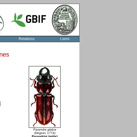
Relations
Liens
rnes
Parandra glabra
(Degeer, 1774)
Parandrini (mâle)