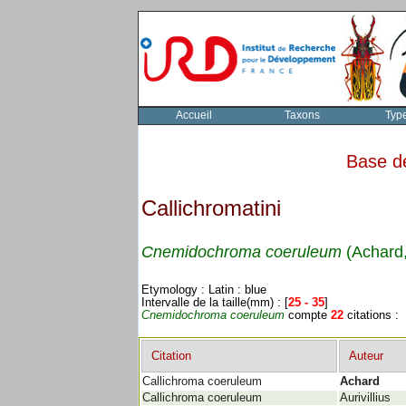
Accueil
Taxons
Typ
Base d
Callichromatini
Cnemidochroma coeruleum
(Achard
Etymology : Latin : blue
Intervalle de la taille(mm) : [
25 - 35
]
Cnemidochroma coeruleum
compte
22
citations :
Citation
Auteur
Callichroma coeruleum
Achard
Callichroma coeruleum
Aurivillius