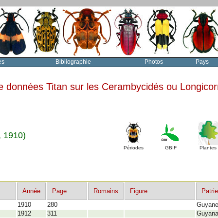
es
Bibliographie
Photos
Pays
e données Titan sur les Cerambycidés ou Longico
, 1910)
Périodes
GBIF
Plantes
Année
Page
Romains
Figure
Patrie
1910
280
Guyan
1912
311
Guyan