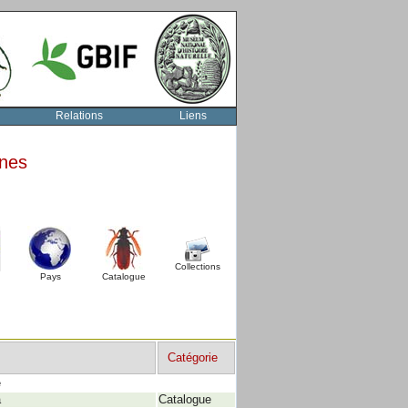
Relations
Liens
rnes
Collections
Pays
Catalogue
Catégorie
e
a
Catalogue