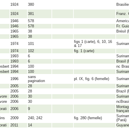
1924
380
Brasili
1924
381
Franz.
1946
578
Americ
1946
578
Fr. Gui
1965
38
Brésil 
1965
38
figs 1 (carte), 6, 10, 16
1974
101
Surina
& 17
1974
102
fig. 1 (carte)
1993
6
Surina
1993
6
Brasil 
sbert
1994
100
nc Bras
sbert
1994
100
Surinam
sans
1996
pl. IX, fig. 6 (femelle)
Surina
pagination
2005
28
Surina
2005
28
Brazil 
vore
2006
30
Surinam
vore
2006
30
ncBrasi
Montag
rati
2006
9
françai
Surinam
ins
2009
240, 242
fig. 280 (femelle)
(Pará)
rati
2011
14
Guyan