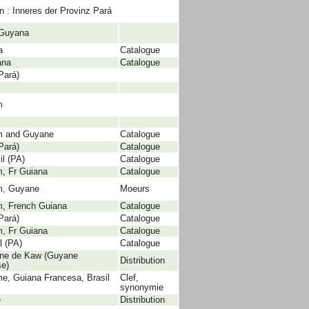
en : Inneres der Provinz Pará
 Guyana
a
Catalogue
ana
Catalogue
(Pará)
m
m and Guyane
Catalogue
(Pará)
Catalogue
il (PA)
Catalogue
, Fr Guiana
Catalogue
m, Guyane
Moeurs
m, French Guiana
Catalogue
(Pará)
Catalogue
, Fr Guiana
Catalogue
l (PA)
Catalogue
ne de Kaw (Guyane
Distribution
se)
e, Guiana Francesa, Brasil
Clef,
synonymie
e
Distribution