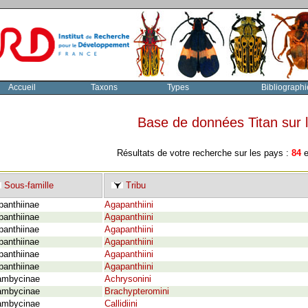
Accueil
Taxons
Types
Bibliographi
Base de données Titan sur
Résultats de votre recherche sur les pays :
84
e
Sous-famille
Tribu
panthiinae
Agapanthiini
panthiinae
Agapanthiini
panthiinae
Agapanthiini
panthiinae
Agapanthiini
panthiinae
Agapanthiini
panthiinae
Agapanthiini
ambycinae
Achrysonini
ambycinae
Brachypteromini
ambycinae
Callidiini