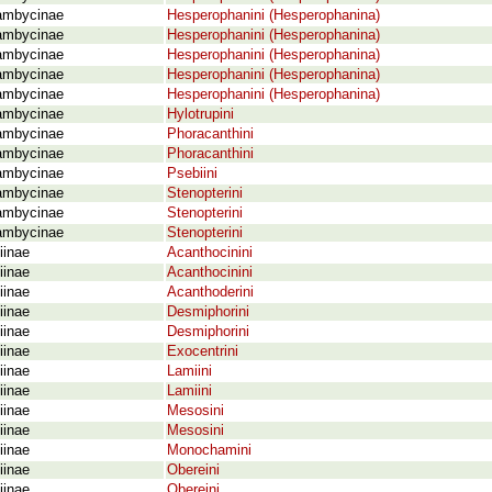
ambycinae
Hesperophanini (Hesperophanina)
ambycinae
Hesperophanini (Hesperophanina)
ambycinae
Hesperophanini (Hesperophanina)
ambycinae
Hesperophanini (Hesperophanina)
ambycinae
Hesperophanini (Hesperophanina)
ambycinae
Hylotrupini
ambycinae
Phoracanthini
ambycinae
Phoracanthini
ambycinae
Psebiini
ambycinae
Stenopterini
ambycinae
Stenopterini
ambycinae
Stenopterini
iinae
Acanthocinini
iinae
Acanthocinini
iinae
Acanthoderini
iinae
Desmiphorini
iinae
Desmiphorini
iinae
Exocentrini
iinae
Lamiini
iinae
Lamiini
iinae
Mesosini
iinae
Mesosini
iinae
Monochamini
iinae
Obereini
iinae
Obereini