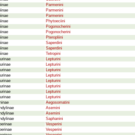
iinae
Parmenini
iinae
Parmenini
iinae
Parmenini
iinae
Phytoeciini
iinae
Pogonocherini
iinae
Pogonocherini
iinae
Pteropliini
iinae
Saperdini
iinae
Saperdini
iinae
Tetropini
urinae
Lepturini
urinae
Lepturini
urinae
Lepturini
urinae
Lepturini
urinae
Lepturini
urinae
Lepturini
urinae
Lepturini
urinae
Lepturini
ninae
Aegosomatini
ndylinae
Asemini
ndylinae
Asemini
ndylinae
Saphanini
perinae
Vesperini
perinae
Vesperini