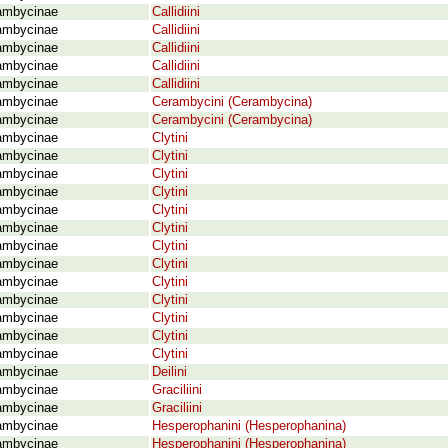
ambycinae
Callidiini
ambycinae
Callidiini
ambycinae
Callidiini
ambycinae
Callidiini
ambycinae
Callidiini
ambycinae
Cerambycini (Cerambycina)
ambycinae
Cerambycini (Cerambycina)
ambycinae
Clytini
ambycinae
Clytini
ambycinae
Clytini
ambycinae
Clytini
ambycinae
Clytini
ambycinae
Clytini
ambycinae
Clytini
ambycinae
Clytini
ambycinae
Clytini
ambycinae
Clytini
ambycinae
Clytini
ambycinae
Clytini
ambycinae
Clytini
ambycinae
Deilini
ambycinae
Graciliini
ambycinae
Graciliini
ambycinae
Hesperophanini (Hesperophanina)
ambycinae
Hesperophanini (Hesperophanina)