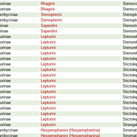
urinae
Rhagiini
Stenoco
urinae
Rhagiini
Stenoco
ambycinae
Stenopterini
Stenopte
ambycinae
Stenopterini
Stenopte
iinae
Saperdini
Stenosto
iinae
Saperdini
Stenost
urinae
Lepturini
Stenurel
urinae
Lepturini
Stenurel
urinae
Lepturini
Stenurel
urinae
Lepturini
Stenure
urinae
Lepturini
Stictole
urinae
Lepturini
Stictole
urinae
Lepturini
Stictole
urinae
Lepturini
Stictole
urinae
Lepturini
Stictole
urinae
Lepturini
Stictole
urinae
Lepturini
Stictole
urinae
Lepturini
Stictole
urinae
Lepturini
Stictole
urinae
Lepturini
Stictol
urinae
Lepturini
Stictole
urinae
Lepturini
Stictole
urinae
Lepturini
Strangal
ambycinae
Hesperophanini (Hesperophanina)
Stromat
ambycinae
Hesperophanini (Hesperophanina)
Stromat