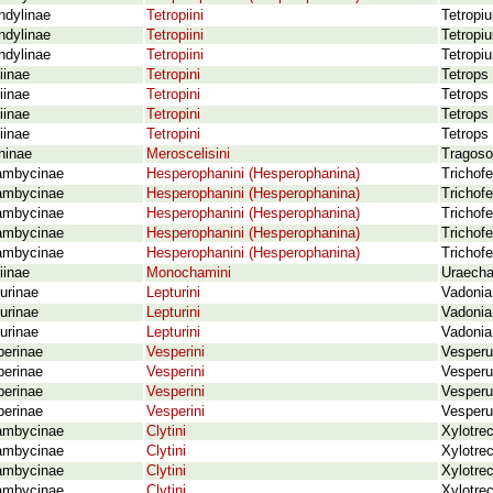
ndylinae
Tetropiini
Tetropi
ndylinae
Tetropiini
Tetropi
ndylinae
Tetropiini
Tetropi
iinae
Tetropini
Tetrops
iinae
Tetropini
Tetrops 
iinae
Tetropini
Tetrops
iinae
Tetropini
Tetrops 
ninae
Meroscelisini
Tragoso
ambycinae
Hesperophanini (Hesperophanina)
Trichof
ambycinae
Hesperophanini (Hesperophanina)
Trichof
ambycinae
Hesperophanini (Hesperophanina)
Trichofe
ambycinae
Hesperophanini (Hesperophanina)
Trichofe
ambycinae
Hesperophanini (Hesperophanina)
Trichofe
iinae
Monochamini
Uraecha
urinae
Lepturini
Vadonia
urinae
Lepturini
Vadonia
urinae
Lepturini
Vadonia 
perinae
Vesperini
Vesperu
perinae
Vesperini
Vesperu
perinae
Vesperini
Vesperu
perinae
Vesperini
Vesperu
ambycinae
Clytini
Xylotre
ambycinae
Clytini
Xylotrec
ambycinae
Clytini
Xylotrec
ambycinae
Clytini
Xylotrec