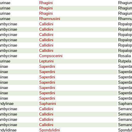
urinae
Rhagiini
Rhagium
urinae
Rhagiini
Rhagium
urinae
Rhagiini
Rhagium 
urinae
Rhamnusiini
Rhamnus
ambycinae
Callidiini
Ropalop
ambycinae
Callidiini
Ropalop
ambycinae
Callidiini
Ropalop
ambycinae
Callidiini
Ropalop
ambycinae
Callidiini
Ropalop
ambycinae
Callidiini
Ropalop
ambycinae
Compsocerini
Rosalia 
urinae
Lepturini
Rutpela
iinae
Saperdini
Saperda
iinae
Saperdini
Saperda
iinae
Saperdini
Saperda
iinae
Saperdini
Saperda
iinae
Saperdini
Saperda
iinae
Saperdini
Saperda
iinae
Saperdini
Saperda 
ndylinae
Saphanini
Saphanu
ambycinae
Callidiini
Semanot
ambycinae
Callidiini
Semanot
ambycinae
Callidiini
Semanot
ambycinae
Callidiini
Semanot
dylidinae
Spondylidini
Spondyl