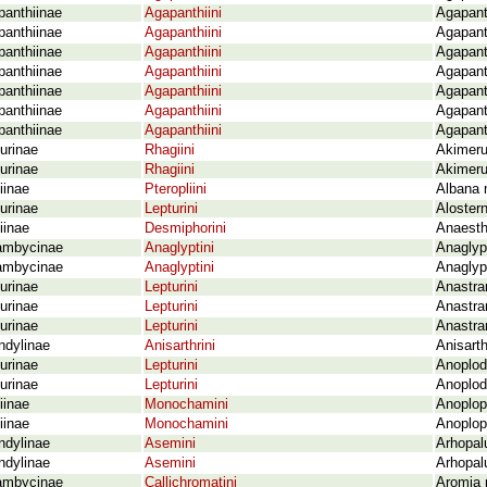
panthiinae
Agapanthiini
Agapant
panthiinae
Agapanthiini
Agapant
panthiinae
Agapanthiini
Agapant
panthiinae
Agapanthiini
Agapanth
panthiinae
Agapanthiini
Agapanth
panthiinae
Agapanthiini
Agapant
panthiinae
Agapanthiini
Agapanth
urinae
Rhagiini
Akimerus
urinae
Rhagiini
Akimeru
iinae
Pteropliini
Albana 
urinae
Lepturini
Alostern
iinae
Desmiphorini
Anaesth
ambycinae
Anaglyptini
Anaglyp
ambycinae
Anaglyptini
Anaglyp
urinae
Lepturini
Anastran
urinae
Lepturini
Anastra
urinae
Lepturini
Anastra
ndylinae
Anisarthrini
Anisart
urinae
Lepturini
Anoplode
urinae
Lepturini
Anoplod
iinae
Monochamini
Anoplop
iinae
Monochamini
Anoplop
ndylinae
Asemini
Arhopal
ndylinae
Asemini
Arhopalu
ambycinae
Callichromatini
Aromia 