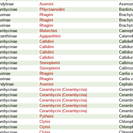
ndylinae
Asemini
Asemum 
ambycinae
Phlyctaenodini
Bardist
urinae
Rhagiini
Brachyt
urinae
Rhagiini
Brachyta
urinae
Rhagiini
Brachyta
ambycinae
Molorchini
Caenopt
panthiinae
Agapanthiini
Calamob
ambycinae
Callidiini
Callidie
ambycinae
Callidiini
Callidiu
ambycinae
Callidiini
Callidi
ambycinae
Callidiini
Callidi
ambycinae
Stenopterini
Callimus
ambycinae
Stenopterini
Callimu
urinae
Rhagiini
Carilia 
urinae
Rhagiini
Carilia 
ndylinae
Asemini
Cephaloc
ambycinae
Cerambycini (Cerambycina)
Ceramby
ambycinae
Cerambycini (Cerambycina)
Ceramby
ambycinae
Cerambycini (Cerambycina)
Cerambyx
ambycinae
Cerambycini (Cerambycina)
Ceramby
ambycinae
Cerambycini (Cerambycina)
Ceramby
ambycinae
Pytheini
Certall
ambycinae
Clytini
Chloroph
ambycinae
Clytini
Chloroph
ambycinae
Clytini
Chlorop