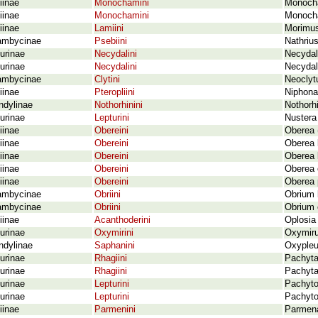
iinae
Monochamini
Monocha
iinae
Monochamini
Monocha
iinae
Lamiini
Morimus
ambycinae
Psebiini
Nathriu
urinae
Necydalini
Necydal
urinae
Necydalini
Necydali
ambycinae
Clytini
Neoclyt
iinae
Pteropliini
Niphona
ndylinae
Nothorhinini
Nothorhi
urinae
Lepturini
Nustera 
iinae
Obereini
Oberea 
iinae
Obereini
Oberea b
iinae
Obereini
Oberea l
iinae
Obereini
Oberea 
iinae
Obereini
Oberea p
ambycinae
Obriini
Obrium 
ambycinae
Obriini
Obrium 
iinae
Acanthoderini
Oplosia
urinae
Oxymirini
Oxymiru
ndylinae
Saphanini
Oxypleu
urinae
Rhagiini
Pachyta
urinae
Rhagiini
Pachyta
urinae
Lepturini
Pachyto
urinae
Lepturini
Pachyto
iinae
Parmenini
Parmena