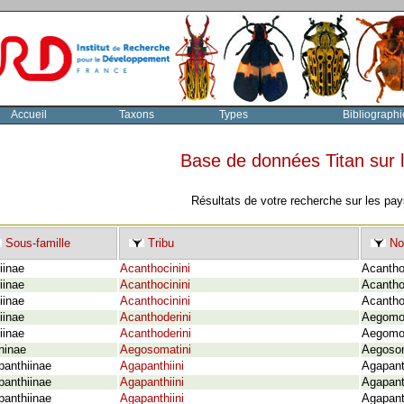
Accueil
Taxons
Types
Bibliographi
Base de données Titan sur
Résultats de votre recherche sur les pay
Sous-famille
Tribu
No
iinae
Acanthocinini
Acanthoc
iinae
Acanthocinini
Acantho
iinae
Acanthocinini
Acantho
iinae
Acanthoderini
Aegomor
iinae
Acanthoderini
Aegomor
ninae
Aegosomatini
Aegosom
panthiinae
Agapanthiini
Agapanth
panthiinae
Agapanthiini
Agapanth
panthiinae
Agapanthiini
Agapant