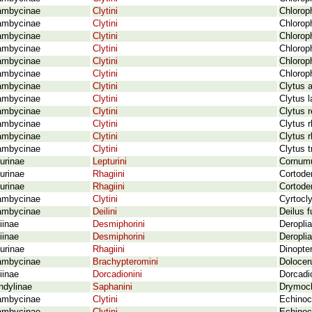
ambycinae
Clytini
Chlorop
ambycinae
Clytini
Chlorop
ambycinae
Clytini
Chloroph
ambycinae
Clytini
Chloroph
ambycinae
Clytini
Chloroph
ambycinae
Clytini
Chloroph
ambycinae
Clytini
Clytus a
ambycinae
Clytini
Clytus 
ambycinae
Clytini
Clytus r
ambycinae
Clytini
Clytus r
ambycinae
Clytini
Clytus 
ambycinae
Clytini
Clytus t
urinae
Lepturini
Cornumut
urinae
Rhagiini
Cortode
urinae
Rhagiini
Cortoder
ambycinae
Clytini
Cyrtocl
ambycinae
Deilini
Deilus f
iinae
Desmiphorini
Deropli
iinae
Desmiphorini
Deroplia
urinae
Rhagiini
Dinopter
ambycinae
Brachypteromini
Doloceru
iinae
Dorcadionini
Dorcadi
ndylinae
Saphanini
Drymoch
ambycinae
Clytini
Echinoce