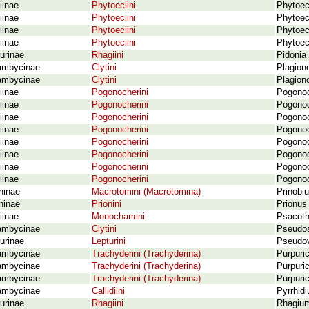
iinae
Phytoeciini
Phytoec
iinae
Phytoeciini
Phytoeci
iinae
Phytoeciini
Phytoeci
iinae
Phytoeciini
Phytoeci
urinae
Rhagiini
Pidonia 
ambycinae
Clytini
Plagion
ambycinae
Clytini
Plagiono
iinae
Pogonocherini
Pogonoc
iinae
Pogonocherini
Pogonoc
iinae
Pogonocherini
Pogonoc
iinae
Pogonocherini
Pogonoch
iinae
Pogonocherini
Pogonoc
iinae
Pogonocherini
Pogonoc
iinae
Pogonocherini
Pogonoc
iinae
Pogonocherini
Pogonoc
ninae
Macrotomini (Macrotomina)
Prinobi
ninae
Prionini
Prionus 
iinae
Monochamini
Psacoth
ambycinae
Clytini
Pseudos
urinae
Lepturini
Pseudov
ambycinae
Trachyderini (Trachyderina)
Purpuri
ambycinae
Trachyderini (Trachyderina)
Purpuric
ambycinae
Trachyderini (Trachyderina)
Purpuric
ambycinae
Callidiini
Pyrrhid
urinae
Rhagiini
Rhagium