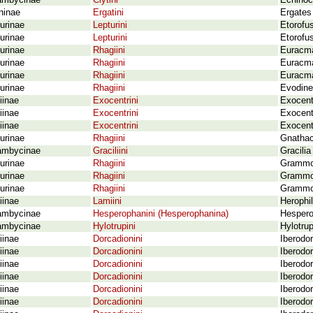
ambycinae
Clytini
Echinoce
ninae
Ergatini
Ergates 
urinae
Lepturini
Etorofu
urinae
Lepturini
Etorofu
urinae
Rhagiini
Euracma
urinae
Rhagiini
Euracma
urinae
Rhagiini
Euracma
urinae
Rhagiini
Evodinel
iinae
Exocentrini
Exocent
iinae
Exocentrini
Exocent
iinae
Exocentrini
Exocent
urinae
Rhagiini
Gnathac
ambycinae
Graciliini
Gracilia
urinae
Rhagiini
Grammop
urinae
Rhagiini
Grammop
urinae
Rhagiini
Grammop
iinae
Lamiini
Herophil
ambycinae
Hesperophanini (Hesperophanina)
Hespero
ambycinae
Hylotrupini
Hylotrup
iinae
Dorcadionini
Iberodor
iinae
Dorcadionini
Iberodor
iinae
Dorcadionini
Iberodor
iinae
Dorcadionini
Iberodor
iinae
Dorcadionini
Iberodor
iinae
Dorcadionini
Iberodor