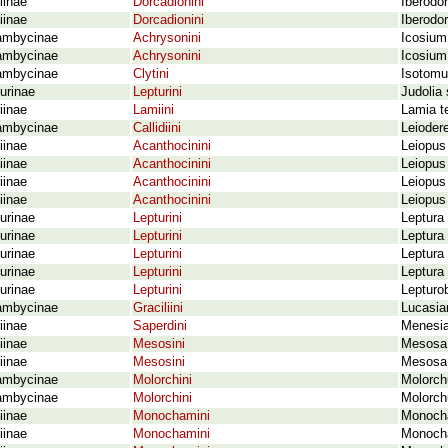
iinae
Dorcadionini
Iberodo
iinae
Dorcadionini
Iberodor
ambycinae
Achrysonini
Icosium
ambycinae
Achrysonini
Icosium
ambycinae
Clytini
Isotomu
urinae
Lepturini
Judolia
iinae
Lamiini
Lamia te
ambycinae
Callidiini
Leioder
iinae
Acanthocinini
Leiopus
iinae
Acanthocinini
Leiopus
iinae
Acanthocinini
Leiopus
iinae
Acanthocinini
Leiopus
urinae
Lepturini
Leptura
urinae
Lepturini
Leptura 
urinae
Lepturini
Leptura 
urinae
Lepturini
Leptura 
urinae
Lepturini
Lepturo
ambycinae
Graciliini
Lucasian
iinae
Saperdini
Menesia
iinae
Mesosini
Mesosa 
iinae
Mesosini
Mesosa 
ambycinae
Molorchini
Molorch
ambycinae
Molorchini
Molorch
iinae
Monochamini
Monocham
iinae
Monochamini
Monocha