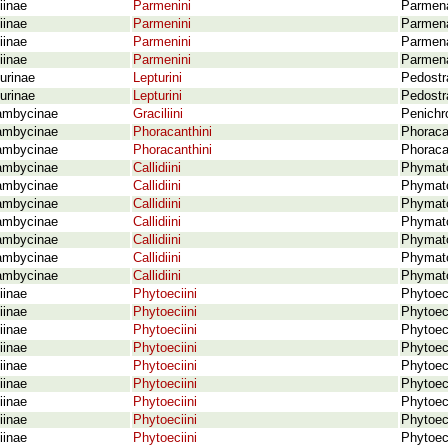
iinae
Parmenini
Parmena
iinae
Parmenini
Parmena
iinae
Parmenini
Parmena
iinae
Parmenini
Parmena
urinae
Lepturini
Pedostra
urinae
Lepturini
Pedostra
ambycinae
Graciliini
Penichr
ambycinae
Phoracanthini
Phoraca
ambycinae
Phoracanthini
Phoraca
ambycinae
Callidiini
Phymato
ambycinae
Callidiini
Phymato
ambycinae
Callidiini
Phymato
ambycinae
Callidiini
Phymato
ambycinae
Callidiini
Phymato
ambycinae
Callidiini
Phymato
ambycinae
Callidiini
Phymato
iinae
Phytoeciini
Phytoec
iinae
Phytoeciini
Phytoec
iinae
Phytoeciini
Phytoeci
iinae
Phytoeciini
Phytoec
iinae
Phytoeciini
Phytoeci
iinae
Phytoeciini
Phytoeci
iinae
Phytoeciini
Phytoec
iinae
Phytoeciini
Phytoeci
iinae
Phytoeciini
Phytoeci