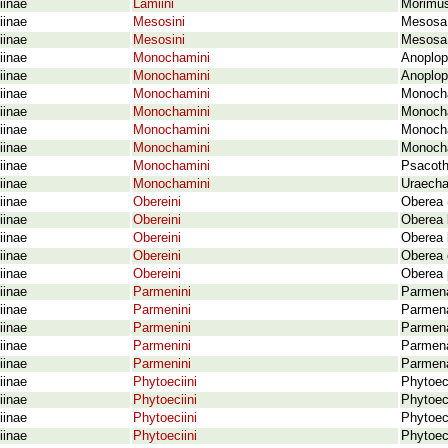
iinae
Lamiini
Morimus
iinae
Mesosini
Mesosa 
iinae
Mesosini
Mesosa 
iinae
Monochamini
Anoplop
iinae
Monochamini
Anoplop
iinae
Monochamini
Monocham
iinae
Monochamini
Monocha
iinae
Monochamini
Monocha
iinae
Monochamini
Monocha
iinae
Monochamini
Psacoth
iinae
Monochamini
Uraecha
iinae
Obereini
Oberea 
iinae
Obereini
Oberea b
iinae
Obereini
Oberea l
iinae
Obereini
Oberea 
iinae
Obereini
Oberea p
iinae
Parmenini
Parmena
iinae
Parmenini
Parmena
iinae
Parmenini
Parmena
iinae
Parmenini
Parmena
iinae
Parmenini
Parmena
iinae
Phytoeciini
Phytoec
iinae
Phytoeciini
Phytoec
iinae
Phytoeciini
Phytoeci
iinae
Phytoeciini
Phytoec