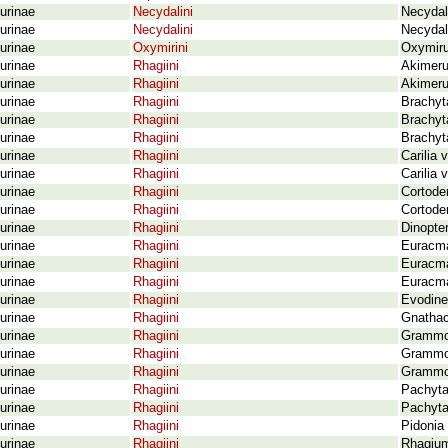
urinae
Necydalini
Necydal
urinae
Necydalini
Necydali
urinae
Oxymirini
Oxymiru
urinae
Rhagiini
Akimerus
urinae
Rhagiini
Akimeru
urinae
Rhagiini
Brachyt
urinae
Rhagiini
Brachyta
urinae
Rhagiini
Brachyta
urinae
Rhagiini
Carilia 
urinae
Rhagiini
Carilia 
urinae
Rhagiini
Cortode
urinae
Rhagiini
Cortoder
urinae
Rhagiini
Dinopter
urinae
Rhagiini
Euracma
urinae
Rhagiini
Euracma
urinae
Rhagiini
Euracma
urinae
Rhagiini
Evodinel
urinae
Rhagiini
Gnathac
urinae
Rhagiini
Grammop
urinae
Rhagiini
Grammop
urinae
Rhagiini
Grammop
urinae
Rhagiini
Pachyta
urinae
Rhagiini
Pachyta
urinae
Rhagiini
Pidonia 
urinae
Rhagiini
Rhagium