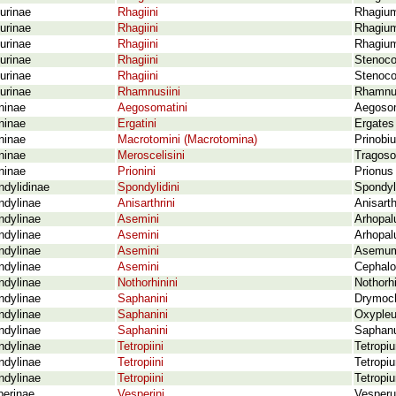
urinae
Rhagiini
Rhagium
urinae
Rhagiini
Rhagium
urinae
Rhagiini
Rhagium 
urinae
Rhagiini
Stenoco
urinae
Rhagiini
Stenoco
urinae
Rhamnusiini
Rhamnus
ninae
Aegosomatini
Aegosom
ninae
Ergatini
Ergates 
ninae
Macrotomini (Macrotomina)
Prinobi
ninae
Meroscelisini
Tragoso
ninae
Prionini
Prionus 
dylidinae
Spondylidini
Spondyl
ndylinae
Anisarthrini
Anisart
ndylinae
Asemini
Arhopal
ndylinae
Asemini
Arhopalu
ndylinae
Asemini
Asemum 
ndylinae
Asemini
Cephaloc
ndylinae
Nothorhinini
Nothorhi
ndylinae
Saphanini
Drymoch
ndylinae
Saphanini
Oxypleu
ndylinae
Saphanini
Saphanu
ndylinae
Tetropiini
Tetropi
ndylinae
Tetropiini
Tetropi
ndylinae
Tetropiini
Tetropi
perinae
Vesperini
Vesperu