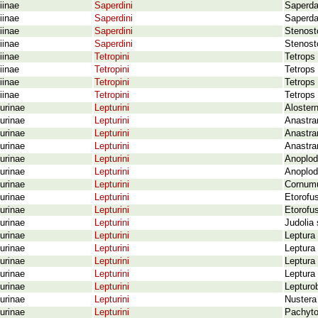
iinae
Saperdini
Saperda
iinae
Saperdini
Saperda 
iinae
Saperdini
Stenosto
iinae
Saperdini
Stenost
iinae
Tetropini
Tetrops
iinae
Tetropini
Tetrops 
iinae
Tetropini
Tetrops
iinae
Tetropini
Tetrops 
urinae
Lepturini
Alostern
urinae
Lepturini
Anastran
urinae
Lepturini
Anastra
urinae
Lepturini
Anastra
urinae
Lepturini
Anoplode
urinae
Lepturini
Anoplod
urinae
Lepturini
Cornumut
urinae
Lepturini
Etorofu
urinae
Lepturini
Etorofu
urinae
Lepturini
Judolia
urinae
Lepturini
Leptura
urinae
Lepturini
Leptura 
urinae
Lepturini
Leptura 
urinae
Lepturini
Leptura 
urinae
Lepturini
Lepturo
urinae
Lepturini
Nustera 
urinae
Lepturini
Pachyto