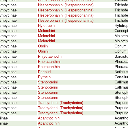
ambycinae
Hesperophanini (Hesperophanina)
Trichof
ambycinae
Hesperophanini (Hesperophanina)
Trichof
ambycinae
Hesperophanini (Hesperophanina)
Trichofe
ambycinae
Hesperophanini (Hesperophanina)
Trichofe
ambycinae
Hesperophanini (Hesperophanina)
Trichofe
ambycinae
Hylotrupini
Hylotrup
ambycinae
Molorchini
Caenopt
ambycinae
Molorchini
Molorch
ambycinae
Molorchini
Molorch
ambycinae
Obriini
Obrium 
ambycinae
Obriini
Obrium 
ambycinae
Phlyctaenodini
Bardist
ambycinae
Phoracanthini
Phoraca
ambycinae
Phoracanthini
Phoraca
ambycinae
Psebiini
Nathriu
ambycinae
Pytheini
Certall
ambycinae
Stenopterini
Callimus
ambycinae
Stenopterini
Callimu
ambycinae
Stenopterini
Stenopte
ambycinae
Stenopterini
Stenopte
ambycinae
Trachyderini (Trachyderina)
Purpuri
ambycinae
Trachyderini (Trachyderina)
Purpuric
ambycinae
Trachyderini (Trachyderina)
Purpuric
iinae
Acanthocinini
Acanthoc
iinae
Acanthocinini
Acantho