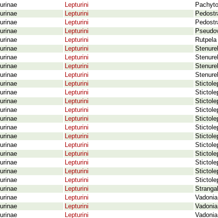
urinae
Lepturini
Pachyto
urinae
Lepturini
Pedostra
urinae
Lepturini
Pedostra
urinae
Lepturini
Pseudov
urinae
Lepturini
Rutpela
urinae
Lepturini
Stenurel
urinae
Lepturini
Stenurel
urinae
Lepturini
Stenurel
urinae
Lepturini
Stenure
urinae
Lepturini
Stictole
urinae
Lepturini
Stictole
urinae
Lepturini
Stictole
urinae
Lepturini
Stictole
urinae
Lepturini
Stictole
urinae
Lepturini
Stictole
urinae
Lepturini
Stictole
urinae
Lepturini
Stictole
urinae
Lepturini
Stictole
urinae
Lepturini
Stictol
urinae
Lepturini
Stictole
urinae
Lepturini
Stictole
urinae
Lepturini
Strangal
urinae
Lepturini
Vadonia
urinae
Lepturini
Vadonia
urinae
Lepturini
Vadonia 