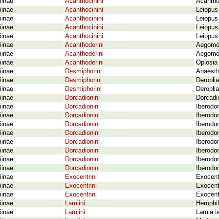
iinae
Acanthocinini
Acantho
iinae
Acanthocinini
Leiopus
iinae
Acanthocinini
Leiopus
iinae
Acanthocinini
Leiopus
iinae
Acanthocinini
Leiopus
iinae
Acanthoderini
Aegomor
iinae
Acanthoderini
Aegomor
iinae
Acanthoderini
Oplosia
iinae
Desmiphorini
Anaesth
iinae
Desmiphorini
Deropli
iinae
Desmiphorini
Deroplia
iinae
Dorcadionini
Dorcadi
iinae
Dorcadionini
Iberodor
iinae
Dorcadionini
Iberodor
iinae
Dorcadionini
Iberodor
iinae
Dorcadionini
Iberodor
iinae
Dorcadionini
Iberodor
iinae
Dorcadionini
Iberodor
iinae
Dorcadionini
Iberodo
iinae
Dorcadionini
Iberodor
iinae
Exocentrini
Exocent
iinae
Exocentrini
Exocent
iinae
Exocentrini
Exocent
iinae
Lamiini
Herophil
iinae
Lamiini
Lamia te