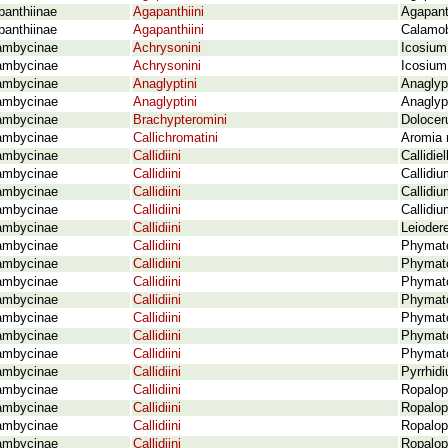
panthiinae
Agapanthiini
Agapanth
panthiinae
Agapanthiini
Calamob
ambycinae
Achrysonini
Icosium
ambycinae
Achrysonini
Icosium
ambycinae
Anaglyptini
Anaglyp
ambycinae
Anaglyptini
Anaglyp
ambycinae
Brachypteromini
Doloceru
ambycinae
Callichromatini
Aromia 
ambycinae
Callidiini
Callidie
ambycinae
Callidiini
Callidiu
ambycinae
Callidiini
Callidi
ambycinae
Callidiini
Callidi
ambycinae
Callidiini
Leioder
ambycinae
Callidiini
Phymato
ambycinae
Callidiini
Phymato
ambycinae
Callidiini
Phymato
ambycinae
Callidiini
Phymato
ambycinae
Callidiini
Phymato
ambycinae
Callidiini
Phymato
ambycinae
Callidiini
Phymato
ambycinae
Callidiini
Pyrrhid
ambycinae
Callidiini
Ropalop
ambycinae
Callidiini
Ropalop
ambycinae
Callidiini
Ropalop
ambycinae
Callidiini
Ropalop