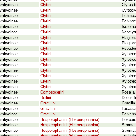
ambycinae
Clytini
Clytus t
ambycinae
Clytini
Cyrtocl
ambycinae
Clytini
Echinoce
ambycinae
Clytini
Echinoce
ambycinae
Clytini
Isotomu
ambycinae
Clytini
Neoclyt
ambycinae
Clytini
Plagion
ambycinae
Clytini
Plagiono
ambycinae
Clytini
Pseudos
ambycinae
Clytini
Xylotre
ambycinae
Clytini
Xylotrec
ambycinae
Clytini
Xylotrec
ambycinae
Clytini
Xylotrec
ambycinae
Clytini
Xylotre
ambycinae
Clytini
Xylotrec
ambycinae
Clytini
Xylotre
ambycinae
Compsocerini
Rosalia 
ambycinae
Deilini
Deilus f
ambycinae
Graciliini
Gracilia
ambycinae
Graciliini
Lucasian
ambycinae
Graciliini
Penichr
ambycinae
Hesperophanini (Hesperophanina)
Hespero
ambycinae
Hesperophanini (Hesperophanina)
Stromat
ambycinae
Hesperophanini (Hesperophanina)
Stromat