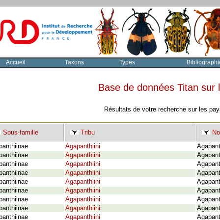
Accueil
Taxons
Types
Bibliographi
Base de données Titan sur
Résultats de votre recherche sur les pay
Sous-famille
Tribu
No
panthiinae
Agapanthiini
Agapanth
panthiinae
Agapanthiini
Agapanth
panthiinae
Agapanthiini
Agapant
panthiinae
Agapanthiini
Agapant
panthiinae
Agapanthiini
Agapant
panthiinae
Agapanthiini
Agapant
panthiinae
Agapanthiini
Agapanth
panthiinae
Agapanthiini
Agapanth
panthiinae
Agapanthiini
Agapant