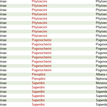
iinae
Phytoeciini
Phytoeci
iinae
Phytoeciini
Phytoeci
iinae
Phytoeciini
Phytoec
iinae
Phytoeciini
Phytoeci
iinae
Phytoeciini
Phytoeci
iinae
Phytoeciini
Phytoec
iinae
Phytoeciini
Phytoeci
iinae
Phytoeciini
Phytoeci
iinae
Phytoeciini
Phytoeci
iinae
Pogonocherini
Pogonoc
iinae
Pogonocherini
Pogonoc
iinae
Pogonocherini
Pogonoc
iinae
Pogonocherini
Pogonoch
iinae
Pogonocherini
Pogonoc
iinae
Pogonocherini
Pogonoc
iinae
Pogonocherini
Pogonoc
iinae
Pogonocherini
Pogonoc
iinae
Pteropliini
Albana 
iinae
Pteropliini
Niphona
iinae
Saperdini
Menesia
iinae
Saperdini
Saperda
iinae
Saperdini
Saperda
iinae
Saperdini
Saperda
iinae
Saperdini
Saperda
iinae
Saperdini
Saperda