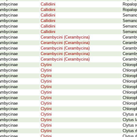
ambycinae
Callidiini
Ropalop
ambycinae
Callidiini
Ropalop
ambycinae
Callidiini
Semanot
ambycinae
Callidiini
Semanot
ambycinae
Callidiini
Semanot
ambycinae
Callidiini
Semanot
ambycinae
Cerambycini (Cerambycina)
Ceramby
ambycinae
Cerambycini (Cerambycina)
Ceramby
ambycinae
Cerambycini (Cerambycina)
Cerambyx
ambycinae
Cerambycini (Cerambycina)
Ceramby
ambycinae
Cerambycini (Cerambycina)
Ceramby
ambycinae
Clytini
Chloroph
ambycinae
Clytini
Chloroph
ambycinae
Clytini
Chlorop
ambycinae
Clytini
Chlorop
ambycinae
Clytini
Chlorop
ambycinae
Clytini
Chloroph
ambycinae
Clytini
Chloroph
ambycinae
Clytini
Chloroph
ambycinae
Clytini
Chloroph
ambycinae
Clytini
Clytus a
ambycinae
Clytini
Clytus 
ambycinae
Clytini
Clytus r
ambycinae
Clytini
Clytus r
ambycinae
Clytini
Clytus 