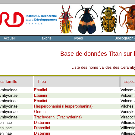
Accueil
Taxons
Types
Bibliographi
Base de données Titan sur
Liste des noms valides des Ceramby
us-famille
Tribu
Espèc
ambycinae
Eburiini
Volxemi
ambycinae
Eburiini
Volxemi
ambycinae
Eburiini
Volxemi
ambycinae
Hesperophanini (Hesperophanina)
Vilchesi
ambycinae
Oemini
Vandyke
ambycinae
Trachyderini (Trachyderina)
Viracoch
eniinae
Disteniini
Villiers
eniinae
Disteniini
Villiers
eniinae
Disteniini
Villiers