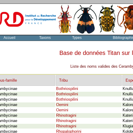
Accueil
Taxons
Types
Bibliographi
Base de données Titan sur
Liste des noms valides des Ceramby
us-famille
Tribu
Esp
ambycinae
Bothriospilini
Knulli
ambycinae
Bothriospilini
Knulli
ambycinae
Bothriospilini
Knulli
ambycinae
Oemini
Kalor
ambycinae
Oemini
Kalor
ambycinae
Rhinotragini
Kater
ambycinae
Rhinotragini
Kater
ambycinae
Rhinotragini
Klugia
ambycinae
Rhopalophorini
Kolobo