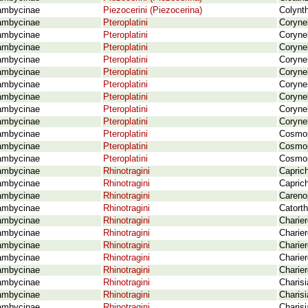
ambycinae
Piezocerini (Piezocerina)
Colynt
ambycinae
Pteroplatini
Corynel
ambycinae
Pteroplatini
Corynel
ambycinae
Pteroplatini
Coryne
ambycinae
Pteroplatini
Coryne
ambycinae
Pteroplatini
Coryne
ambycinae
Pteroplatini
Coryne
ambycinae
Pteroplatini
Coryne
ambycinae
Pteroplatini
Coryne
ambycinae
Pteroplatini
Coryne
ambycinae
Pteroplatini
Cosmop
ambycinae
Pteroplatini
Cosmopl
ambycinae
Pteroplatini
Cosmop
ambycinae
Rhinotragini
Caprich
ambycinae
Rhinotragini
Capric
ambycinae
Rhinotragini
Careno
ambycinae
Rhinotragini
Catorth
ambycinae
Rhinotragini
Charie
ambycinae
Rhinotragini
Charier
ambycinae
Rhinotragini
Charier
ambycinae
Rhinotragini
Charier
ambycinae
Rhinotragini
Charier
ambycinae
Rhinotragini
Charisi
ambycinae
Rhinotragini
Charisi
ambycinae
Rhinotragini
Charis