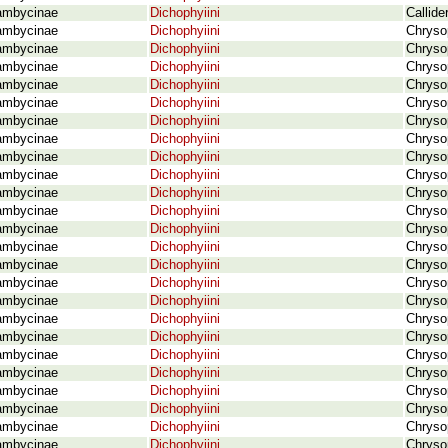
ambycinae
Dichophyiini
Callid
ambycinae
Dichophyiini
Chryso
ambycinae
Dichophyiini
Chrysop
ambycinae
Dichophyiini
Chryso
ambycinae
Dichophyiini
Chrysop
ambycinae
Dichophyiini
Chryso
ambycinae
Dichophyiini
Chrysop
ambycinae
Dichophyiini
Chrysop
ambycinae
Dichophyiini
Chryso
ambycinae
Dichophyiini
Chrysop
ambycinae
Dichophyiini
Chryso
ambycinae
Dichophyiini
Chryso
ambycinae
Dichophyiini
Chrysop
ambycinae
Dichophyiini
Chryso
ambycinae
Dichophyiini
Chrysop
ambycinae
Dichophyiini
Chrysop
ambycinae
Dichophyiini
Chrysop
ambycinae
Dichophyiini
Chryso
ambycinae
Dichophyiini
Chryso
ambycinae
Dichophyiini
Chryso
ambycinae
Dichophyiini
Chrysop
ambycinae
Dichophyiini
Chryso
ambycinae
Dichophyiini
Chryso
ambycinae
Dichophyiini
Chryso
ambycinae
Dichophyiini
Chrysop