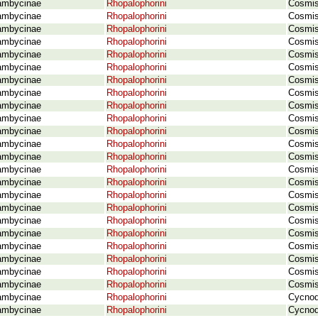
ambycinae
Rhopalophorini
Cosmis
ambycinae
Rhopalophorini
Cosmis
ambycinae
Rhopalophorini
Cosmis
ambycinae
Rhopalophorini
Cosmis
ambycinae
Rhopalophorini
Cosmis
ambycinae
Rhopalophorini
Cosmis
ambycinae
Rhopalophorini
Cosmis
ambycinae
Rhopalophorini
Cosmis
ambycinae
Rhopalophorini
Cosmis
ambycinae
Rhopalophorini
Cosmis
ambycinae
Rhopalophorini
Cosmis
ambycinae
Rhopalophorini
Cosmis
ambycinae
Rhopalophorini
Cosmis
ambycinae
Rhopalophorini
Cosmis
ambycinae
Rhopalophorini
Cosmis
ambycinae
Rhopalophorini
Cosmis
ambycinae
Rhopalophorini
Cosmis
ambycinae
Rhopalophorini
Cosmis
ambycinae
Rhopalophorini
Cosmis
ambycinae
Rhopalophorini
Cosmiso
ambycinae
Rhopalophorini
Cosmis
ambycinae
Rhopalophorini
Cosmis
ambycinae
Rhopalophorini
Cosmis
ambycinae
Rhopalophorini
Cycnod
ambycinae
Rhopalophorini
Cycnod