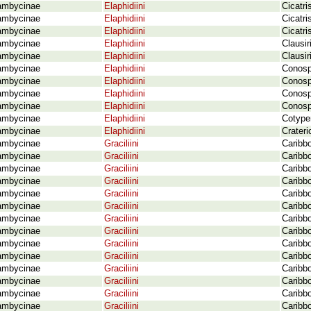
ambycinae
Elaphidiini
Cicatri
ambycinae
Elaphidiini
Cicatri
ambycinae
Elaphidiini
Cicatri
ambycinae
Elaphidiini
Clausir
ambycinae
Elaphidiini
Clausi
ambycinae
Elaphidiini
Conosp
ambycinae
Elaphidiini
Conosp
ambycinae
Elaphidiini
Conosp
ambycinae
Elaphidiini
Conosp
ambycinae
Elaphidiini
Cotype
ambycinae
Elaphidiini
Crateri
ambycinae
Graciliini
Caribb
ambycinae
Graciliini
Caribb
ambycinae
Graciliini
Caribbo
ambycinae
Graciliini
Caribb
ambycinae
Graciliini
Caribb
ambycinae
Graciliini
Caribb
ambycinae
Graciliini
Caribb
ambycinae
Graciliini
Caribb
ambycinae
Graciliini
Caribb
ambycinae
Graciliini
Caribbo
ambycinae
Graciliini
Caribb
ambycinae
Graciliini
Caribb
ambycinae
Graciliini
Caribbo
ambycinae
Graciliini
Caribb