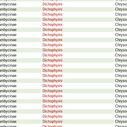
ambycinae
Dichophyiini
Chrysop
ambycinae
Dichophyiini
Chrysop
ambycinae
Dichophyiini
Chryso
ambycinae
Dichophyiini
Chryso
ambycinae
Dichophyiini
Chrysop
ambycinae
Dichophyiini
Chryso
ambycinae
Dichophyiini
Chryso
ambycinae
Dichophyiini
Chrysop
ambycinae
Dichophyiini
Chryso
ambycinae
Dichophyiini
Chryso
ambycinae
Dichophyiini
Chrysop
ambycinae
Dichophyiini
Chryso
ambycinae
Dichophyiini
Chrysop
ambycinae
Dichophyiini
Chryso
ambycinae
Dichophyiini
Chryso
ambycinae
Dichophyiini
Chryso
ambycinae
Dichophyiini
Chryso
ambycinae
Dichophyiini
Chryso
ambycinae
Dichophyiini
Chryso
ambycinae
Dichophyiini
Chrysop
ambycinae
Dichophyiini
Chrysop
ambycinae
Dichophyiini
Chrysop
ambycinae
Dichophyiini
Chryso
ambycinae
Dichophyiini
Chryso
ambycinae
Dichophyiini
Chryso