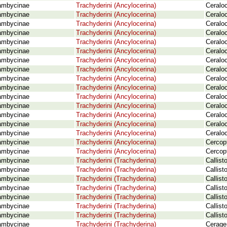
ambycinae
Trachyderini (Ancylocerina)
Ceraloc
ambycinae
Trachyderini (Ancylocerina)
Ceraloc
ambycinae
Trachyderini (Ancylocerina)
Ceralo
ambycinae
Trachyderini (Ancylocerina)
Ceralo
ambycinae
Trachyderini (Ancylocerina)
Ceralo
ambycinae
Trachyderini (Ancylocerina)
Ceraloc
ambycinae
Trachyderini (Ancylocerina)
Ceraloc
ambycinae
Trachyderini (Ancylocerina)
Ceraloc
ambycinae
Trachyderini (Ancylocerina)
Ceralo
ambycinae
Trachyderini (Ancylocerina)
Ceralo
ambycinae
Trachyderini (Ancylocerina)
Ceralo
ambycinae
Trachyderini (Ancylocerina)
Ceraloc
ambycinae
Trachyderini (Ancylocerina)
Ceralo
ambycinae
Trachyderini (Ancylocerina)
Ceralo
ambycinae
Trachyderini (Ancylocerina)
Ceralo
ambycinae
Trachyderini (Ancylocerina)
Cercopt
ambycinae
Trachyderini (Ancylocerina)
Cercopt
ambycinae
Trachyderini (Trachyderina)
Callist
ambycinae
Trachyderini (Trachyderina)
Callis
ambycinae
Trachyderini (Trachyderina)
Callis
ambycinae
Trachyderini (Trachyderina)
Callis
ambycinae
Trachyderini (Trachyderina)
Callist
ambycinae
Trachyderini (Trachyderina)
Callist
ambycinae
Trachyderini (Trachyderina)
Callis
ambycinae
Trachyderini (Trachyderina)
Cerage