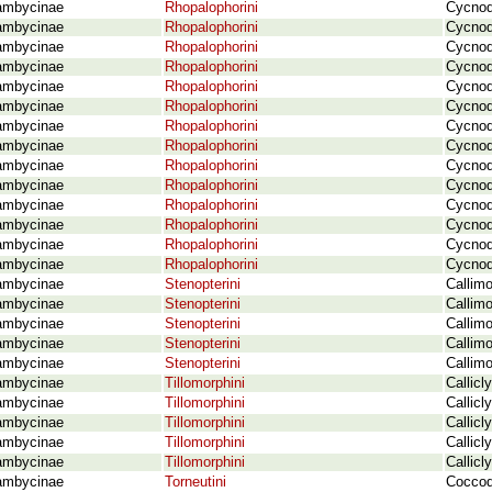
ambycinae
Rhopalophorini
Cycnod
ambycinae
Rhopalophorini
Cycnod
ambycinae
Rhopalophorini
Cycnod
ambycinae
Rhopalophorini
Cycnod
ambycinae
Rhopalophorini
Cycnod
ambycinae
Rhopalophorini
Cycnod
ambycinae
Rhopalophorini
Cycnod
ambycinae
Rhopalophorini
Cycnod
ambycinae
Rhopalophorini
Cycnod
ambycinae
Rhopalophorini
Cycnod
ambycinae
Rhopalophorini
Cycnod
ambycinae
Rhopalophorini
Cycnod
ambycinae
Rhopalophorini
Cycnod
ambycinae
Rhopalophorini
Cycnod
ambycinae
Stenopterini
Callim
ambycinae
Stenopterini
Callim
ambycinae
Stenopterini
Callim
ambycinae
Stenopterini
Callim
ambycinae
Stenopterini
Callimo
ambycinae
Tillomorphini
Callicl
ambycinae
Tillomorphini
Callicl
ambycinae
Tillomorphini
Callicl
ambycinae
Tillomorphini
Callicl
ambycinae
Tillomorphini
Callicl
ambycinae
Torneutini
Coccod