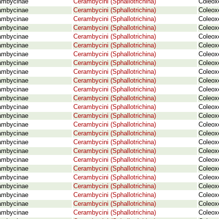
ambycinae
Cerambycini (Sphallotrichina)
Coleox
ambycinae
Cerambycini (Sphallotrichina)
Coleox
ambycinae
Cerambycini (Sphallotrichina)
Coleox
ambycinae
Cerambycini (Sphallotrichina)
Coleox
ambycinae
Cerambycini (Sphallotrichina)
Coleoxe
ambycinae
Cerambycini (Sphallotrichina)
Coleox
ambycinae
Cerambycini (Sphallotrichina)
Coleoxe
ambycinae
Cerambycini (Sphallotrichina)
Coleoxe
ambycinae
Cerambycini (Sphallotrichina)
Coleox
ambycinae
Cerambycini (Sphallotrichina)
Coleox
ambycinae
Cerambycini (Sphallotrichina)
Coleox
ambycinae
Cerambycini (Sphallotrichina)
Coleox
ambycinae
Cerambycini (Sphallotrichina)
Coleoxe
ambycinae
Cerambycini (Sphallotrichina)
Coleoxe
ambycinae
Cerambycini (Sphallotrichina)
Coleox
ambycinae
Cerambycini (Sphallotrichina)
Coleox
ambycinae
Cerambycini (Sphallotrichina)
Coleox
ambycinae
Cerambycini (Sphallotrichina)
Coleox
ambycinae
Cerambycini (Sphallotrichina)
Coleoxe
ambycinae
Cerambycini (Sphallotrichina)
Coleoxe
ambycinae
Cerambycini (Sphallotrichina)
Coleox
ambycinae
Cerambycini (Sphallotrichina)
Coleoxe
ambycinae
Cerambycini (Sphallotrichina)
Coleox
ambycinae
Cerambycini (Sphallotrichina)
Coleoxe
ambycinae
Cerambycini (Sphallotrichina)
Coleoxe