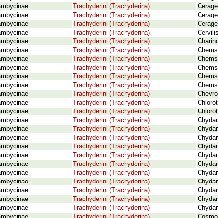
ambycinae
Trachyderini (Trachyderina)
Ceragen
ambycinae
Trachyderini (Trachyderina)
Ceragen
ambycinae
Trachyderini (Trachyderina)
Ceragen
ambycinae
Trachyderini (Trachyderina)
Cervil
ambycinae
Trachyderini (Trachyderina)
Charin
ambycinae
Trachyderini (Trachyderina)
Chemsa
ambycinae
Trachyderini (Trachyderina)
Chemsa
ambycinae
Trachyderini (Trachyderina)
Chemsa
ambycinae
Trachyderini (Trachyderina)
Chemsa
ambycinae
Trachyderini (Trachyderina)
Chemsa
ambycinae
Trachyderini (Trachyderina)
Chevrol
ambycinae
Trachyderini (Trachyderina)
Chlorot
ambycinae
Trachyderini (Trachyderina)
Chloro
ambycinae
Trachyderini (Trachyderina)
Chydart
ambycinae
Trachyderini (Trachyderina)
Chydart
ambycinae
Trachyderini (Trachyderina)
Chydart
ambycinae
Trachyderini (Trachyderina)
Chydar
ambycinae
Trachyderini (Trachyderina)
Chydart
ambycinae
Trachyderini (Trachyderina)
Chydart
ambycinae
Trachyderini (Trachyderina)
Chydart
ambycinae
Trachyderini (Trachyderina)
Chydart
ambycinae
Trachyderini (Trachyderina)
Chydart
ambycinae
Trachyderini (Trachyderina)
Chydart
ambycinae
Trachyderini (Trachyderina)
Chydart
ambycinae
Trachyderini (Trachyderina)
Cosmoc