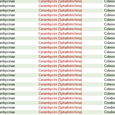
ambycinae
Cerambycini (Sphallotrichina)
Coleox
ambycinae
Cerambycini (Sphallotrichina)
Coleox
ambycinae
Cerambycini (Sphallotrichina)
Coleox
ambycinae
Cerambycini (Sphallotrichina)
Coleox
ambycinae
Cerambycini (Sphallotrichina)
Coleox
ambycinae
Cerambycini (Sphallotrichina)
Coleox
ambycinae
Cerambycini (Sphallotrichina)
Coleox
ambycinae
Cerambycini (Sphallotrichina)
Coleoxe
ambycinae
Cerambycini (Sphallotrichina)
Coleoxe
ambycinae
Cerambycini (Sphallotrichina)
Coleox
ambycinae
Cerambycini (Sphallotrichina)
Coleoxe
ambycinae
Cerambycini (Sphallotrichina)
Coleoxe
ambycinae
Cerambycini (Sphallotrichina)
Coleoxe
ambycinae
Cerambycini (Sphallotrichina)
Coleox
ambycinae
Cerambycini (Sphallotrichina)
Coleox
ambycinae
Cerambycini (Sphallotrichina)
Coleox
ambycinae
Cerambycini (Sphallotrichina)
Coleox
ambycinae
Cerambycini (Sphallotrichina)
Coleox
ambycinae
Cerambycini (Sphallotrichina)
Coleoxe
ambycinae
Cerambycini (Sphallotrichina)
Coleoxe
ambycinae
Cerambycini (Sphallotrichina)
Coleox
ambycinae
Cerambycini (Sphallotrichina)
Criodi
ambycinae
Cerambycini (Sphallotrichina)
Criodio
ambycinae
Cerambycini (Sphallotrichina)
Criodi
ambycinae
Cerambycini (Sphallotrichina)
Criodi