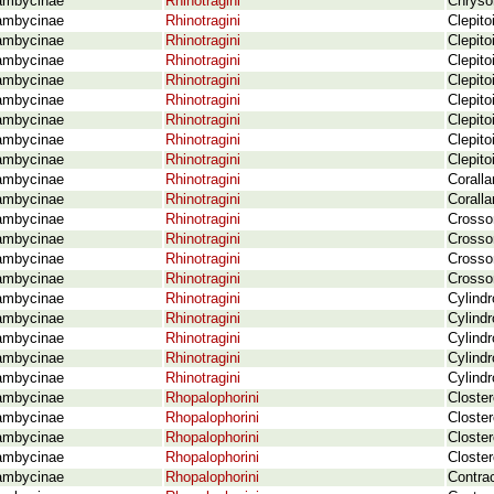
ambycinae
Rhinotragini
Chryso
ambycinae
Rhinotragini
Clepito
ambycinae
Rhinotragini
Clepito
ambycinae
Rhinotragini
Clepito
ambycinae
Rhinotragini
Clepito
ambycinae
Rhinotragini
Clepito
ambycinae
Rhinotragini
Clepito
ambycinae
Rhinotragini
Clepito
ambycinae
Rhinotragini
Clepito
ambycinae
Rhinotragini
Coralla
ambycinae
Rhinotragini
Corall
ambycinae
Rhinotragini
Crosso
ambycinae
Rhinotragini
Crossom
ambycinae
Rhinotragini
Crosso
ambycinae
Rhinotragini
Crosso
ambycinae
Rhinotragini
Cylind
ambycinae
Rhinotragini
Cylind
ambycinae
Rhinotragini
Cylind
ambycinae
Rhinotragini
Cylind
ambycinae
Rhinotragini
Cylindr
ambycinae
Rhopalophorini
Closte
ambycinae
Rhopalophorini
Closte
ambycinae
Rhopalophorini
Closte
ambycinae
Rhopalophorini
Closte
ambycinae
Rhopalophorini
Contra