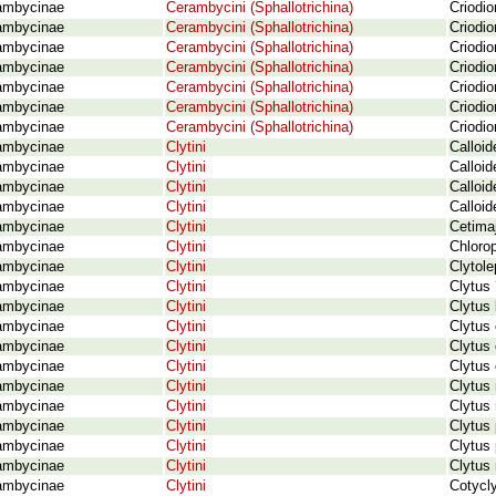
ambycinae
Cerambycini (Sphallotrichina)
Criodi
ambycinae
Cerambycini (Sphallotrichina)
Criodio
ambycinae
Cerambycini (Sphallotrichina)
Criodio
ambycinae
Cerambycini (Sphallotrichina)
Criodi
ambycinae
Cerambycini (Sphallotrichina)
Criodi
ambycinae
Cerambycini (Sphallotrichina)
Criodio
ambycinae
Cerambycini (Sphallotrichina)
Criodi
ambycinae
Clytini
Calloid
ambycinae
Clytini
Calloid
ambycinae
Clytini
Calloi
ambycinae
Clytini
Calloid
ambycinae
Clytini
Cetimaj
ambycinae
Clytini
Chlorop
ambycinae
Clytini
Clytole
ambycinae
Clytini
Clytus
ambycinae
Clytini
Clytus 
ambycinae
Clytini
Clytus
ambycinae
Clytini
Clytus
ambycinae
Clytini
Clytus 
ambycinae
Clytini
Clytus 
ambycinae
Clytini
Clytus
ambycinae
Clytini
Clytus 
ambycinae
Clytini
Clytus 
ambycinae
Clytini
Clytus 
ambycinae
Clytini
Cotycl