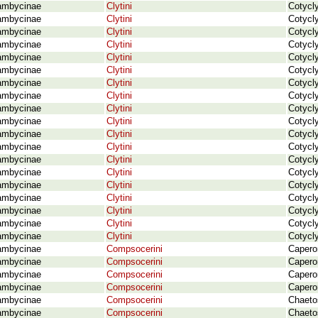
ambycinae
Clytini
Cotycly
ambycinae
Clytini
Cotycly
ambycinae
Clytini
Cotycly
ambycinae
Clytini
Cotycl
ambycinae
Clytini
Cotycly
ambycinae
Clytini
Cotycly
ambycinae
Clytini
Cotycly
ambycinae
Clytini
Cotycly
ambycinae
Clytini
Cotycl
ambycinae
Clytini
Cotycly
ambycinae
Clytini
Cotycl
ambycinae
Clytini
Cotycl
ambycinae
Clytini
Cotycl
ambycinae
Clytini
Cotycly
ambycinae
Clytini
Cotycly
ambycinae
Clytini
Cotycl
ambycinae
Clytini
Cotycl
ambycinae
Clytini
Cotycly
ambycinae
Clytini
Cotycly
ambycinae
Compsocerini
Caperon
ambycinae
Compsocerini
Capero
ambycinae
Compsocerini
Caperon
ambycinae
Compsocerini
Capero
ambycinae
Compsocerini
Chaeto
ambycinae
Compsocerini
Chaeto