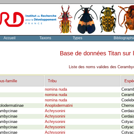
Accueil
Taxons
Types
Bibliographi
Base de données Titan sur
Liste des noms valides des Cerambyc
us-famille
Tribu
Espè
nomina nuda
Ceramb
nomina nuda
Ceramby
nomina nuda
Coelebu
plodermatinae
Anoplodermatini
Cherroc
ambycinae
Achrysonini
Cerdaia
ambycinae
Achrysonini
Cerdaia
ambycinae
Achrysonini
Cotyac
ambycinae
Achrysonini
Cotyac
ambycinae
Achrysonini
Cotyac