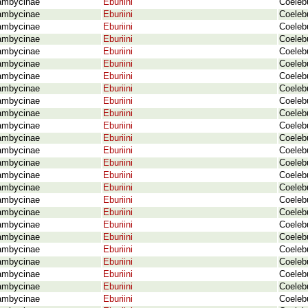
ambycinae
Eburiini
Coelebu
ambycinae
Eburiini
Coelebu
ambycinae
Eburiini
Coelebu
ambycinae
Eburiini
Coeleb
ambycinae
Eburiini
Coelebu
ambycinae
Eburiini
Coelebu
ambycinae
Eburiini
Coeleb
ambycinae
Eburiini
Coelebu
ambycinae
Eburiini
Coelebu
ambycinae
Eburiini
Coelebu
ambycinae
Eburiini
Coelebu
ambycinae
Eburiini
Coelebu
ambycinae
Eburiini
Coeleb
ambycinae
Eburiini
Coelebu
ambycinae
Eburiini
Coeleb
ambycinae
Eburiini
Coelebu
ambycinae
Eburiini
Coeleb
ambycinae
Eburiini
Coelebu
ambycinae
Eburiini
Coelebu
ambycinae
Eburiini
Coeleb
ambycinae
Eburiini
Coelebu
ambycinae
Eburiini
Coelebu
ambycinae
Eburiini
Coelebu
ambycinae
Eburiini
Coelebu
ambycinae
Eburiini
Coelebu