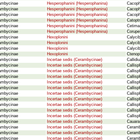
ambycinae
Hesperophanini (Hesperophanina)
Cacoph
ambycinae
Hesperophanini (Hesperophanina)
Cacoph
ambycinae
Hesperophanini (Hesperophanina)
Cacoph
ambycinae
Hesperophanini (Hesperophanina)
Catoptr
ambycinae
Hesperophanini (Hesperophanina)
Cetimai
ambycinae
Hesperophanini (Hesperophanina)
Corupe
ambycinae
Hexoplonini
Calyci
ambycinae
Hexoplonini
Calycib
ambycinae
Hexoplonini
Calyci
ambycinae
Hexoplonini
Ctenopl
ambycinae
Incertae sedis (Cerambycinae)
Callidi
ambycinae
Incertae sedis (Cerambycinae)
Callisp
ambycinae
Incertae sedis (Cerambycinae)
Callisp
ambycinae
Incertae sedis (Cerambycinae)
Callisp
ambycinae
Incertae sedis (Cerambycinae)
Callisp
ambycinae
Incertae sedis (Cerambycinae)
Callisp
ambycinae
Incertae sedis (Cerambycinae)
Callis
ambycinae
Incertae sedis (Cerambycinae)
Callisp
ambycinae
Incertae sedis (Cerambycinae)
Callis
ambycinae
Incertae sedis (Cerambycinae)
Callisp
ambycinae
Incertae sedis (Cerambycinae)
Callisp
ambycinae
Incertae sedis (Cerambycinae)
Cauaran
ambycinae
Incertae sedis (Cerambycinae)
Ceramb
ambycinae
Incertae sedis (Cerambycinae)
Ceramb
ambycinae
Incertae sedis (Cerambycinae)
Ceramby