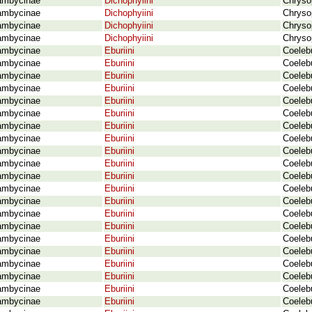
ambycinae
Dichophyiini
Chryso
ambycinae
Dichophyiini
Chrysop
ambycinae
Dichophyiini
Chrysop
ambycinae
Dichophyiini
Chrysop
ambycinae
Eburiini
Coelebu
ambycinae
Eburiini
Coelebu
ambycinae
Eburiini
Coeleb
ambycinae
Eburiini
Coelebu
ambycinae
Eburiini
Coeleb
ambycinae
Eburiini
Coelebu
ambycinae
Eburiini
Coelebu
ambycinae
Eburiini
Coelebu
ambycinae
Eburiini
Coelebu
ambycinae
Eburiini
Coeleb
ambycinae
Eburiini
Coelebu
ambycinae
Eburiini
Coeleb
ambycinae
Eburiini
Coeleb
ambycinae
Eburiini
Coelebu
ambycinae
Eburiini
Coeleb
ambycinae
Eburiini
Coelebu
ambycinae
Eburiini
Coelebu
ambycinae
Eburiini
Coelebu
ambycinae
Eburiini
Coelebu
ambycinae
Eburiini
Coeleb
ambycinae
Eburiini
Coelebu