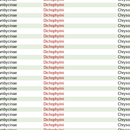
ambycinae
Dichophyiini
Chryso
ambycinae
Dichophyiini
Chrysop
ambycinae
Dichophyiini
Chrysop
ambycinae
Dichophyiini
Chryso
ambycinae
Dichophyiini
Chryso
ambycinae
Dichophyiini
Chryso
ambycinae
Dichophyiini
Chryso
ambycinae
Dichophyiini
Chrysop
ambycinae
Dichophyiini
Chryso
ambycinae
Dichophyiini
Chryso
ambycinae
Dichophyiini
Chrysop
ambycinae
Dichophyiini
Chrysop
ambycinae
Dichophyiini
Chrysop
ambycinae
Dichophyiini
Chrysop
ambycinae
Dichophyiini
Chrysop
ambycinae
Dichophyiini
Chryso
ambycinae
Dichophyiini
Chrysop
ambycinae
Dichophyiini
Chryso
ambycinae
Dichophyiini
Chryso
ambycinae
Dichophyiini
Chrysop
ambycinae
Dichophyiini
Chryso
ambycinae
Dichophyiini
Chryso
ambycinae
Dichophyiini
Chryso
ambycinae
Dichophyiini
Chryso