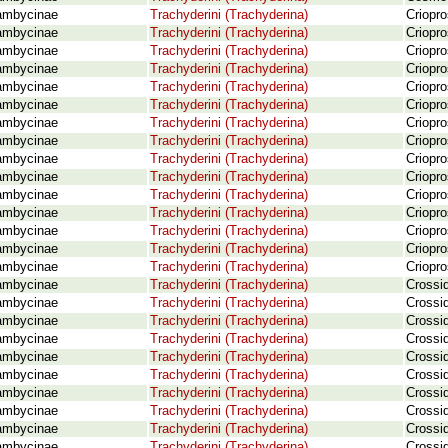
ambycinae
Trachyderini (Trachyderina)
Criopr
ambycinae
Trachyderini (Trachyderina)
Criopr
ambycinae
Trachyderini (Trachyderina)
Criopr
ambycinae
Trachyderini (Trachyderina)
Criopro
ambycinae
Trachyderini (Trachyderina)
Criopr
ambycinae
Trachyderini (Trachyderina)
Criopr
ambycinae
Trachyderini (Trachyderina)
Criopr
ambycinae
Trachyderini (Trachyderina)
Criopro
ambycinae
Trachyderini (Trachyderina)
Criopr
ambycinae
Trachyderini (Trachyderina)
Criopr
ambycinae
Trachyderini (Trachyderina)
Criopr
ambycinae
Trachyderini (Trachyderina)
Criopro
ambycinae
Trachyderini (Trachyderina)
Criopro
ambycinae
Trachyderini (Trachyderina)
Criopro
ambycinae
Trachyderini (Trachyderina)
Criopr
ambycinae
Trachyderini (Trachyderina)
Crossi
ambycinae
Trachyderini (Trachyderina)
Crossid
ambycinae
Trachyderini (Trachyderina)
Crossid
ambycinae
Trachyderini (Trachyderina)
Crossid
ambycinae
Trachyderini (Trachyderina)
Crossid
ambycinae
Trachyderini (Trachyderina)
Crossi
ambycinae
Trachyderini (Trachyderina)
Crossid
ambycinae
Trachyderini (Trachyderina)
Crossid
ambycinae
Trachyderini (Trachyderina)
Crossi
ambycinae
Trachyderini (Trachyderina)
Crossi