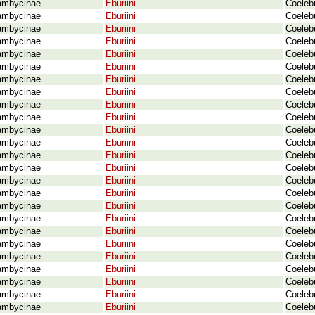
ambycinae
Eburiini
Coelebu
ambycinae
Eburiini
Coelebu
ambycinae
Eburiini
Coeleb
ambycinae
Eburiini
Coeleb
ambycinae
Eburiini
Coelebu
ambycinae
Eburiini
Coeleb
ambycinae
Eburiini
Coeleb
ambycinae
Eburiini
Coeleb
ambycinae
Eburiini
Coelebu
ambycinae
Eburiini
Coelebu
ambycinae
Eburiini
Coelebu
ambycinae
Eburiini
Coeleb
ambycinae
Eburiini
Coelebu
ambycinae
Eburiini
Coelebu
ambycinae
Eburiini
Coelebu
ambycinae
Eburiini
Coeleb
ambycinae
Eburiini
Coelebu
ambycinae
Eburiini
Coelebu
ambycinae
Eburiini
Coelebu
ambycinae
Eburiini
Coelebu
ambycinae
Eburiini
Coelebu
ambycinae
Eburiini
Coelebu
ambycinae
Eburiini
Coelebu
ambycinae
Eburiini
Coelebu
ambycinae
Eburiini
Coeleb