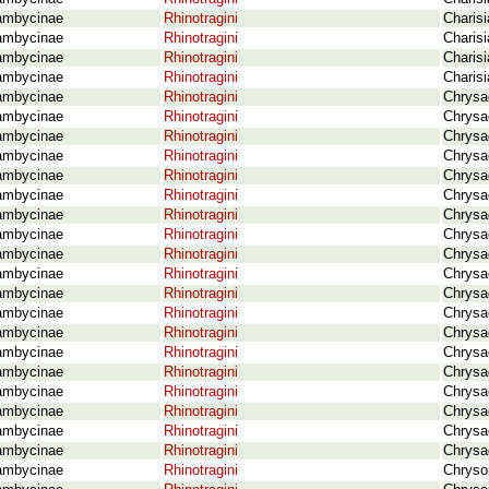
ambycinae
Rhinotragini
Charisi
ambycinae
Rhinotragini
Charis
ambycinae
Rhinotragini
Charisi
ambycinae
Rhinotragini
Charisi
ambycinae
Rhinotragini
Chrysa
ambycinae
Rhinotragini
Chrysa
ambycinae
Rhinotragini
Chrysae
ambycinae
Rhinotragini
Chrysae
ambycinae
Rhinotragini
Chrysae
ambycinae
Rhinotragini
Chrysae
ambycinae
Rhinotragini
Chrysae
ambycinae
Rhinotragini
Chrysa
ambycinae
Rhinotragini
Chrysae
ambycinae
Rhinotragini
Chrysae
ambycinae
Rhinotragini
Chrysa
ambycinae
Rhinotragini
Chrysae
ambycinae
Rhinotragini
Chrysa
ambycinae
Rhinotragini
Chrysae
ambycinae
Rhinotragini
Chrysa
ambycinae
Rhinotragini
Chrysae
ambycinae
Rhinotragini
Chrysa
ambycinae
Rhinotragini
Chrysa
ambycinae
Rhinotragini
Chrysae
ambycinae
Rhinotragini
Chryso