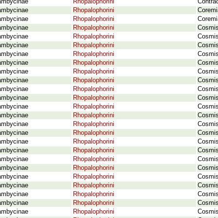
ambycinae
Rhopalophorini
Contra
ambycinae
Rhopalophorini
Coremi
ambycinae
Rhopalophorini
Coremia
ambycinae
Rhopalophorini
Cosmis
ambycinae
Rhopalophorini
Cosmis
ambycinae
Rhopalophorini
Cosmis
ambycinae
Rhopalophorini
Cosmis
ambycinae
Rhopalophorini
Cosmis
ambycinae
Rhopalophorini
Cosmis
ambycinae
Rhopalophorini
Cosmis
ambycinae
Rhopalophorini
Cosmis
ambycinae
Rhopalophorini
Cosmis
ambycinae
Rhopalophorini
Cosmis
ambycinae
Rhopalophorini
Cosmis
ambycinae
Rhopalophorini
Cosmis
ambycinae
Rhopalophorini
Cosmis
ambycinae
Rhopalophorini
Cosmis
ambycinae
Rhopalophorini
Cosmis
ambycinae
Rhopalophorini
Cosmis
ambycinae
Rhopalophorini
Cosmis
ambycinae
Rhopalophorini
Cosmis
ambycinae
Rhopalophorini
Cosmis
ambycinae
Rhopalophorini
Cosmis
ambycinae
Rhopalophorini
Cosmis
ambycinae
Rhopalophorini
Cosmis