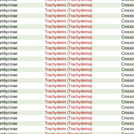
ambycinae
Trachyderini (Trachyderina)
Crossid
ambycinae
Trachyderini (Trachyderina)
Crossid
ambycinae
Trachyderini (Trachyderina)
Crossi
ambycinae
Trachyderini (Trachyderina)
Crossi
ambycinae
Trachyderini (Trachyderina)
Crossid
ambycinae
Trachyderini (Trachyderina)
Crossi
ambycinae
Trachyderini (Trachyderina)
Crossi
ambycinae
Trachyderini (Trachyderina)
Crossi
ambycinae
Trachyderini (Trachyderina)
Crossid
ambycinae
Trachyderini (Trachyderina)
Crossid
ambycinae
Trachyderini (Trachyderina)
Crossid
ambycinae
Trachyderini (Trachyderina)
Crossid
ambycinae
Trachyderini (Trachyderina)
Crossi
ambycinae
Trachyderini (Trachyderina)
Crossi
ambycinae
Trachyderini (Trachyderina)
Crossi
ambycinae
Trachyderini (Trachyderina)
Crossi
ambycinae
Trachyderini (Trachyderina)
Crossid
ambycinae
Trachyderini (Trachyderina)
Crossi
ambycinae
Trachyderini (Trachyderina)
Crossid
ambycinae
Trachyderini (Trachyderina)
Crossid
ambycinae
Trachyderini (Trachyderina)
Crossid
ambycinae
Trachyderini (Trachyderina)
Crossi
ambycinae
Trachyderini (Trachyderina)
Crossi
ambycinae
Trachyderini (Trachyderina)
Crossi