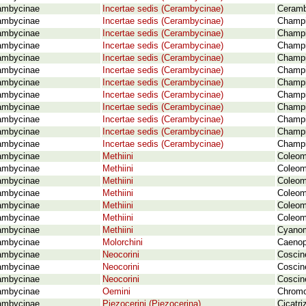
ambycinae
Incertae sedis (Cerambycinae)
Ceramb
ambycinae
Incertae sedis (Cerambycinae)
Champi
ambycinae
Incertae sedis (Cerambycinae)
Champi
ambycinae
Incertae sedis (Cerambycinae)
Champi
ambycinae
Incertae sedis (Cerambycinae)
Champi
ambycinae
Incertae sedis (Cerambycinae)
Champi
ambycinae
Incertae sedis (Cerambycinae)
Champi
ambycinae
Incertae sedis (Cerambycinae)
Champi
ambycinae
Incertae sedis (Cerambycinae)
Champi
ambycinae
Incertae sedis (Cerambycinae)
Champi
ambycinae
Incertae sedis (Cerambycinae)
Champi
ambycinae
Incertae sedis (Cerambycinae)
Champi
ambycinae
Methiini
Coleom
ambycinae
Methiini
Coleome
ambycinae
Methiini
Coleom
ambycinae
Methiini
Coleome
ambycinae
Methiini
Coleom
ambycinae
Methiini
Coleome
ambycinae
Methiini
Cyanom
ambycinae
Molorchini
Caenop
ambycinae
Neocorini
Coscin
ambycinae
Neocorini
Coscin
ambycinae
Neocorini
Coscin
ambycinae
Oemini
Chromo
ambycinae
Piezocerini (Piezocerina)
Cicatri