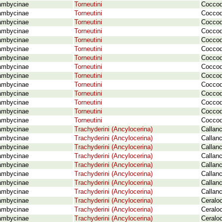
ambycinae
Torneutini
Coccod
ambycinae
Torneutini
Coccod
ambycinae
Torneutini
Coccod
ambycinae
Torneutini
Coccod
ambycinae
Torneutini
Coccod
ambycinae
Torneutini
Coccod
ambycinae
Torneutini
Coccode
ambycinae
Torneutini
Coccod
ambycinae
Torneutini
Coccod
ambycinae
Torneutini
Coccod
ambycinae
Torneutini
Coccod
ambycinae
Torneutini
Coccode
ambycinae
Torneutini
Coccod
ambycinae
Torneutini
Coccod
ambycinae
Trachyderini (Ancylocerina)
Callanc
ambycinae
Trachyderini (Ancylocerina)
Callanc
ambycinae
Trachyderini (Ancylocerina)
Callan
ambycinae
Trachyderini (Ancylocerina)
Callanc
ambycinae
Trachyderini (Ancylocerina)
Callanc
ambycinae
Trachyderini (Ancylocerina)
Callanc
ambycinae
Trachyderini (Ancylocerina)
Callanc
ambycinae
Trachyderini (Ancylocerina)
Callan
ambycinae
Trachyderini (Ancylocerina)
Ceralo
ambycinae
Trachyderini (Ancylocerina)
Ceralo
ambycinae
Trachyderini (Ancylocerina)
Ceralo