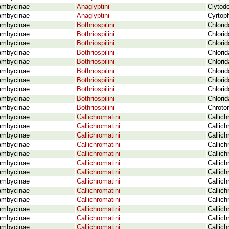
ambycinae
Anaglyptini
Clytod
ambycinae
Anaglyptini
Cyrtoph
ambycinae
Bothriospilini
Chlorid
ambycinae
Bothriospilini
Chlorid
ambycinae
Bothriospilini
Chlori
ambycinae
Bothriospilini
Chlorid
ambycinae
Bothriospilini
Chlorid
ambycinae
Bothriospilini
Chlorid
ambycinae
Bothriospilini
Chlorid
ambycinae
Bothriospilini
Chlorid
ambycinae
Bothriospilini
Chlorid
ambycinae
Bothriospilini
Chroto
ambycinae
Callichromatini
Callich
ambycinae
Callichromatini
Callic
ambycinae
Callichromatini
Callic
ambycinae
Callichromatini
Callich
ambycinae
Callichromatini
Callic
ambycinae
Callichromatini
Callic
ambycinae
Callichromatini
Callic
ambycinae
Callichromatini
Callich
ambycinae
Callichromatini
Callich
ambycinae
Callichromatini
Callic
ambycinae
Callichromatini
Callic
ambycinae
Callichromatini
Callich
ambycinae
Callichromatini
Callich