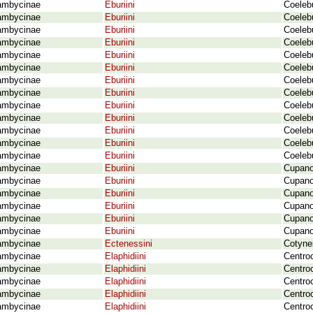
ambycinae
Eburiini
Coelebu
ambycinae
Eburiini
Coelebu
ambycinae
Eburiini
Coelebu
ambycinae
Eburiini
Coelebu
ambycinae
Eburiini
Coelebu
ambycinae
Eburiini
Coeleb
ambycinae
Eburiini
Coelebu
ambycinae
Eburiini
Coelebu
ambycinae
Eburiini
Coeleb
ambycinae
Eburiini
Coelebu
ambycinae
Eburiini
Coelebu
ambycinae
Eburiini
Coelebu
ambycinae
Eburiini
Coeleb
ambycinae
Eburiini
Cupano
ambycinae
Eburiini
Cupanos
ambycinae
Eburiini
Cupano
ambycinae
Eburiini
Cupanos
ambycinae
Eburiini
Cupano
ambycinae
Eburiini
Cupano
ambycinae
Ectenessini
Cotyne
ambycinae
Elaphidiini
Centro
ambycinae
Elaphidiini
Centro
ambycinae
Elaphidiini
Centro
ambycinae
Elaphidiini
Centroc
ambycinae
Elaphidiini
Centro