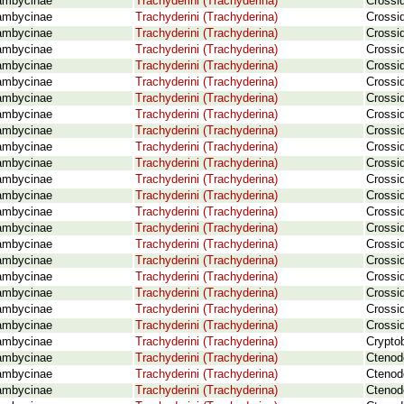
ambycinae
Trachyderini (Trachyderina)
Crossi
ambycinae
Trachyderini (Trachyderina)
Crossid
ambycinae
Trachyderini (Trachyderina)
Crossi
ambycinae
Trachyderini (Trachyderina)
Crossi
ambycinae
Trachyderini (Trachyderina)
Crossid
ambycinae
Trachyderini (Trachyderina)
Crossi
ambycinae
Trachyderini (Trachyderina)
Crossi
ambycinae
Trachyderini (Trachyderina)
Crossi
ambycinae
Trachyderini (Trachyderina)
Crossi
ambycinae
Trachyderini (Trachyderina)
Crossi
ambycinae
Trachyderini (Trachyderina)
Crossid
ambycinae
Trachyderini (Trachyderina)
Crossi
ambycinae
Trachyderini (Trachyderina)
Crossid
ambycinae
Trachyderini (Trachyderina)
Crossid
ambycinae
Trachyderini (Trachyderina)
Crossid
ambycinae
Trachyderini (Trachyderina)
Crossid
ambycinae
Trachyderini (Trachyderina)
Crossid
ambycinae
Trachyderini (Trachyderina)
Crossid
ambycinae
Trachyderini (Trachyderina)
Crossi
ambycinae
Trachyderini (Trachyderina)
Crossid
ambycinae
Trachyderini (Trachyderina)
Crossi
ambycinae
Trachyderini (Trachyderina)
Crypto
ambycinae
Trachyderini (Trachyderina)
Ctenod
ambycinae
Trachyderini (Trachyderina)
Ctenod
ambycinae
Trachyderini (Trachyderina)
Ctenod