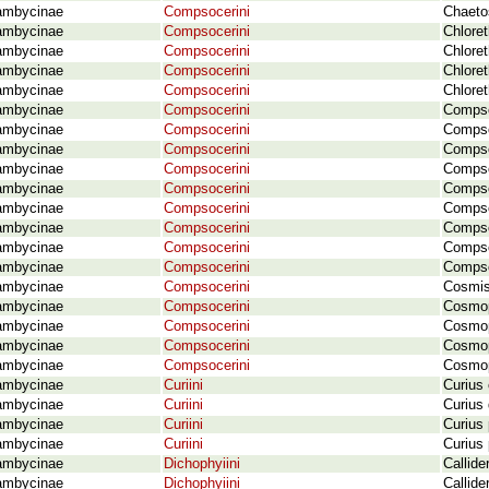
ambycinae
Compsocerini
Chaeto
ambycinae
Compsocerini
Chloret
ambycinae
Compsocerini
Chlore
ambycinae
Compsocerini
Chloret
ambycinae
Compsocerini
Chlore
ambycinae
Compsocerini
Compso
ambycinae
Compsocerini
Compso
ambycinae
Compsocerini
Compso
ambycinae
Compsocerini
Compso
ambycinae
Compsocerini
Compso
ambycinae
Compsocerini
Compso
ambycinae
Compsocerini
Compso
ambycinae
Compsocerini
Compso
ambycinae
Compsocerini
Compso
ambycinae
Compsocerini
Cosmis
ambycinae
Compsocerini
Cosmop
ambycinae
Compsocerini
Cosmopl
ambycinae
Compsocerini
Cosmopl
ambycinae
Compsocerini
Cosmop
ambycinae
Curiini
Curius
ambycinae
Curiini
Curius
ambycinae
Curiini
Curius
ambycinae
Curiini
Curius 
ambycinae
Dichophyiini
Callide
ambycinae
Dichophyiini
Callide