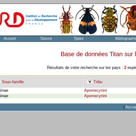
Accueil
Taxons
Types
Bibliographi
Base de données Titan sur
Résultats de votre recherche sur les pays :
2
espèc
Sous-famille
Tribu
iinae
Apomecynini
iinae
Apomecynini
|
Accue