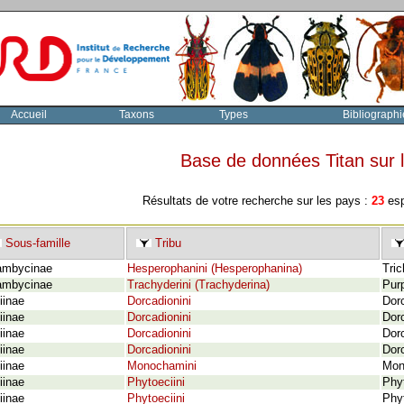
Accueil
Taxons
Types
Bibliographi
Base de données Titan sur
Résultats de votre recherche sur les pays :
23
esp
Sous-famille
Tribu
ambycinae
Hesperophanini (Hesperophanina)
Tri
ambycinae
Trachyderini (Trachyderina)
Pur
iinae
Dorcadionini
Dor
iinae
Dorcadionini
Dorc
iinae
Dorcadionini
Dor
iinae
Dorcadionini
Dorc
iinae
Monochamini
Mono
iinae
Phytoeciini
Phyt
iinae
Phytoeciini
Phyt