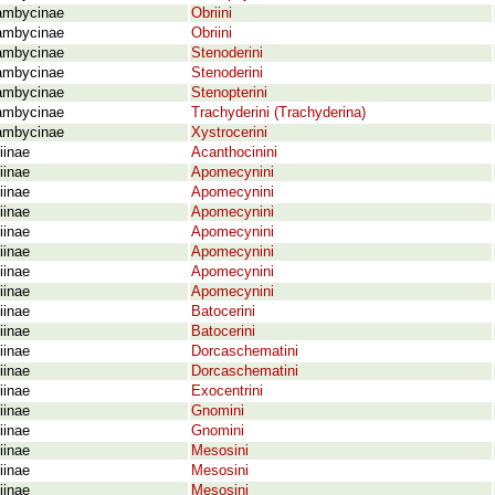
ambycinae
Obriini
ambycinae
Obriini
ambycinae
Stenoderini
ambycinae
Stenoderini
ambycinae
Stenopterini
ambycinae
Trachyderini (Trachyderina)
ambycinae
Xystrocerini
iinae
Acanthocinini
iinae
Apomecynini
iinae
Apomecynini
iinae
Apomecynini
iinae
Apomecynini
iinae
Apomecynini
iinae
Apomecynini
iinae
Apomecynini
iinae
Batocerini
iinae
Batocerini
iinae
Dorcaschematini
iinae
Dorcaschematini
iinae
Exocentrini
iinae
Gnomini
iinae
Gnomini
iinae
Mesosini
iinae
Mesosini
iinae
Mesosini