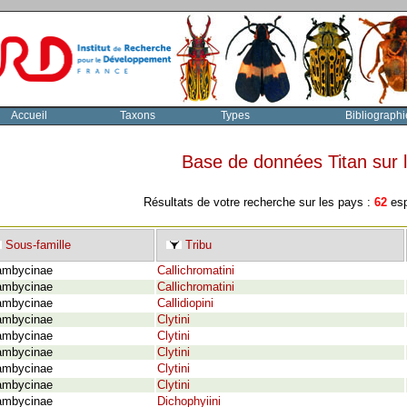
Accueil
Taxons
Types
Bibliographi
Base de données Titan sur
Résultats de votre recherche sur les pays :
62
esp
Sous-famille
Tribu
ambycinae
Callichromatini
ambycinae
Callichromatini
ambycinae
Callidiopini
ambycinae
Clytini
ambycinae
Clytini
ambycinae
Clytini
ambycinae
Clytini
ambycinae
Clytini
ambycinae
Dichophyiini