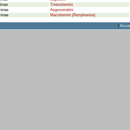
iinae
Tmesisternini
ninae
Aegosomatini
ninae
Macrotomini (Remphanina)
|
Accue