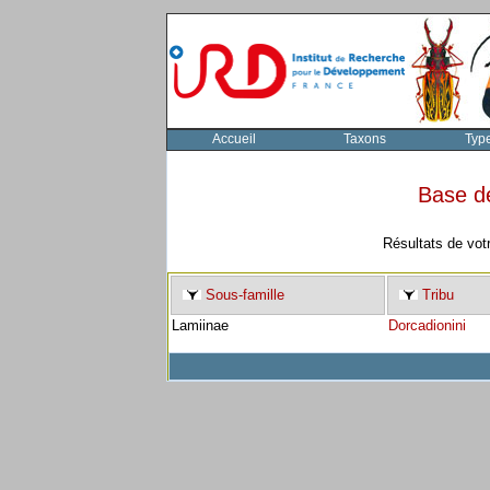
Accueil
Taxons
Typ
Base d
Résultats de vot
Sous-famille
Tribu
Lamiinae
Dorcadionini