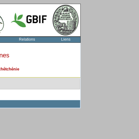
Relations
Liens
rnes
chétchénie