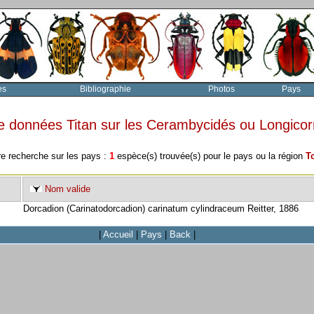
es
Bibliographie
Photos
Pays
e données Titan sur les Cerambycidés ou Longico
re recherche sur les pays :
1
espèce(s) trouvée(s) pour le pays ou la région
T
Nom valide
Dorcadion (Carinatodorcadion) carinatum cylindraceum Reitter, 1886
|
Accueil
|
Pays
|
Back
|