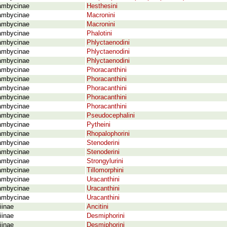
ambycinae
Hesthesini
ambycinae
Macronini
ambycinae
Macronini
ambycinae
Phalotini
ambycinae
Phlyctaenodini
ambycinae
Phlyctaenodini
ambycinae
Phlyctaenodini
ambycinae
Phoracanthini
ambycinae
Phoracanthini
ambycinae
Phoracanthini
ambycinae
Phoracanthini
ambycinae
Phoracanthini
ambycinae
Pseudocephalini
ambycinae
Pytheini
ambycinae
Rhopalophorini
ambycinae
Stenoderini
ambycinae
Stenoderini
ambycinae
Strongylurini
ambycinae
Tillomorphini
ambycinae
Uracanthini
ambycinae
Uracanthini
ambycinae
Uracanthini
iinae
Ancitini
iinae
Desmiphorini
iinae
Desmiphorini