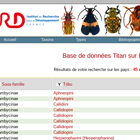
Accueil
Taxons
Types
Bibliographi
Base de données Titan sur
Résultats de votre recherche sur les pays :
45
e
Sous-famille
Tribu
ambycinae
Aphneopini
ambycinae
Aphneopini
ambycinae
Callidiini
ambycinae
Callidiopini
ambycinae
Callidiopini
ambycinae
Callidiopini
ambycinae
Callidiopini
ambycinae
Callidiopini
ambycinae
Hesperophanini (Hesperophanina)