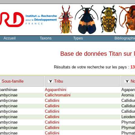
Accueil
Taxons
Types
Bibliographi
Base de données Titan sur
Résultats de votre recherche sur les pays :
13
Sous-famille
Tribu
No
panthiinae
Agapanthiini
Agapant
ambycinae
Callichromatini
Aromia 
ambycinae
Callidiini
Callidi
ambycinae
Callidiini
Callidi
ambycinae
Callidiini
Callidi
ambycinae
Callidiini
Leioder
ambycinae
Callidiini
Phymato
ambycinae
Callidiini
Phymato
ambycinae
Callidiini
Phymato