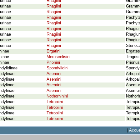
urinae
Rhagiini
Grammop
urinae
Rhagiini
Grammop
urinae
Rhagiini
Grammop
urinae
Rhagiini
Pachyta
urinae
Rhagiini
Pachyta
urinae
Rhagiini
Rhagium
urinae
Rhagiini
Rhagium
urinae
Rhagiini
Rhagium
urinae
Rhagiini
Stenoco
ninae
Ergatini
Ergates
ninae
Meroscelisini
Tragoso
ninae
Prionini
Prionus
dylidinae
Spondylidini
Spondyl
ndylinae
Asemini
Arhopal
ndylinae
Asemini
Arhopal
ndylinae
Asemini
Asemum 
ndylinae
Asemini
Asemum
ndylinae
Nothorhinini
Nothorh
ndylinae
Tetropiini
Tetropi
ndylinae
Tetropiini
Tetropi
ndylinae
Tetropiini
Tetropi
ndylinae
Tetropiini
Tetropi
|
Accue