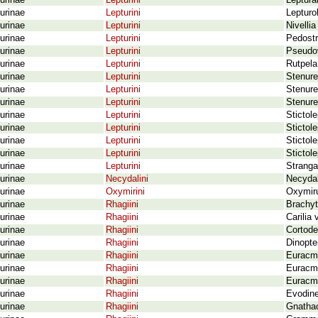
urinae
Lepturini
Leptura
urinae
Lepturini
Lepturo
urinae
Lepturini
Nivelli
urinae
Lepturini
Pedostr
urinae
Lepturini
Pseudov
urinae
Lepturini
Rutpela
urinae
Lepturini
Stenurel
urinae
Lepturini
Stenurel
urinae
Lepturini
Stenure
urinae
Lepturini
Stictol
urinae
Lepturini
Stictol
urinae
Lepturini
Stictol
urinae
Lepturini
Stictol
urinae
Lepturini
Stranga
urinae
Necydalini
Necydal
urinae
Oxymirini
Oxymiru
urinae
Rhagiini
Brachyt
urinae
Rhagiini
Carilia 
urinae
Rhagiini
Cortode
urinae
Rhagiini
Dinopter
urinae
Rhagiini
Euracma
urinae
Rhagiini
Euracma
urinae
Rhagiini
Euracma
urinae
Rhagiini
Evodine
urinae
Rhagiini
Gnathac