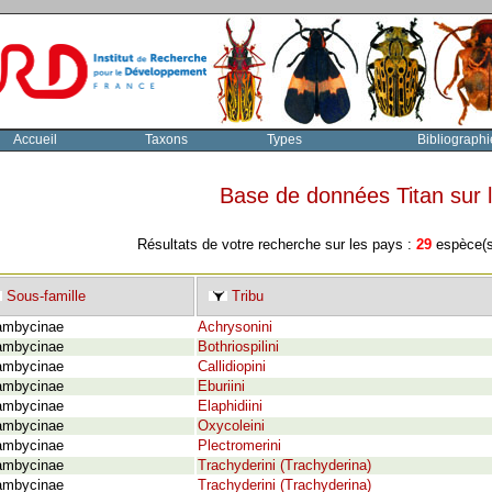
Accueil
Taxons
Types
Bibliographi
Base de données Titan sur
Résultats de votre recherche sur les pays :
29
espèce(s)
Sous-famille
Tribu
ambycinae
Achrysonini
ambycinae
Bothriospilini
ambycinae
Callidiopini
ambycinae
Eburiini
ambycinae
Elaphidiini
ambycinae
Oxycoleini
ambycinae
Plectromerini
ambycinae
Trachyderini (Trachyderina)
ambycinae
Trachyderini (Trachyderina)