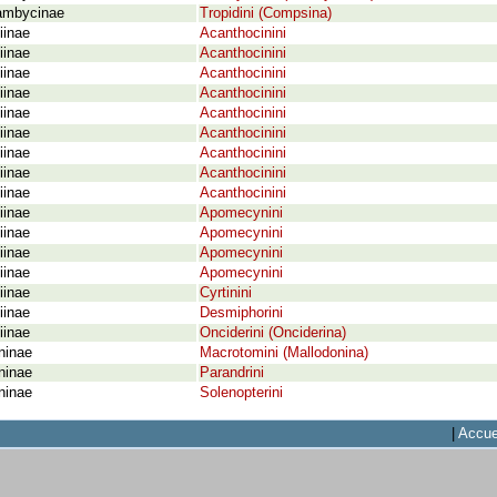
ambycinae
Tropidini (Compsina)
iinae
Acanthocinini
iinae
Acanthocinini
iinae
Acanthocinini
iinae
Acanthocinini
iinae
Acanthocinini
iinae
Acanthocinini
iinae
Acanthocinini
iinae
Acanthocinini
iinae
Acanthocinini
iinae
Apomecynini
iinae
Apomecynini
iinae
Apomecynini
iinae
Apomecynini
iinae
Cyrtinini
iinae
Desmiphorini
iinae
Onciderini (Onciderina)
ninae
Macrotomini (Mallodonina)
ninae
Parandrini
ninae
Solenopterini
|
Accue