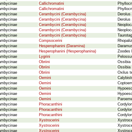
ambycinae
Callichromatini
Phyllocn
ambycinae
Callichromatini
Phylloc
ambycinae
Cerambycini (Cerambycina)
Derolus 
ambycinae
Cerambycini (Cerambycina)
Derolus 
ambycinae
Cerambycini (Cerambycina)
Neoploca
ambycinae
Cerambycini (Cerambycina)
Neoploca
ambycinae
Cerambycini (Cerambycina)
Taurotag
ambycinae
Compsocerini
Rhopaliz
ambycinae
Hesperophanini (Daramina)
Daramus 
ambycinae
Hesperophanini (Hesperophanina)
Zoodes l
ambycinae
Lygrini
Pelossus
ambycinae
Obriini
Ossibia 
ambycinae
Obriini
Ossibia 
ambycinae
Obriini
Oxilus t
ambycinae
Oemini
Calybist
ambycinae
Oemini
Coptoem
ambycinae
Oemini
Hypoesch
ambycinae
Oemini
Hypoesc
ambycinae
Oemini
Paroeme 
ambycinae
Phoracanthini
Cordylom
ambycinae
Phoracanthini
Cordylom
ambycinae
Phoracanthini
Cordylom
ambycinae
Xystrocerini
Xystroce
ambycinae
Xystrocerini
Xystroce
ambycinae
Xystrocerini
Xystroc