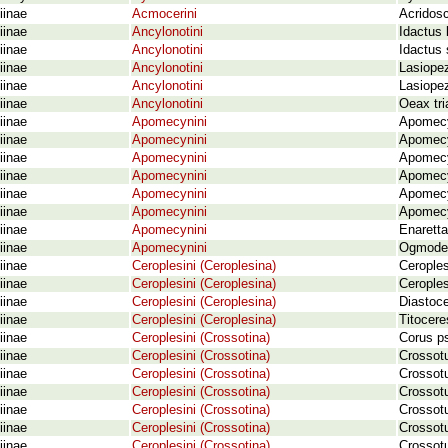
iinae
Acmocerini
Acridos
iinae
Ancylonotini
Idactus 
iinae
Ancylonotini
Idactus
iinae
Ancylonotini
Lasiope
iinae
Ancylonotini
Lasiope
iinae
Ancylonotini
Oeax tri
iinae
Apomecynini
Apomecy
iinae
Apomecynini
Apomecy
iinae
Apomecynini
Apomecy
iinae
Apomecynini
Apomecy
iinae
Apomecynini
Apomecy
iinae
Apomecynini
Apomecyn
iinae
Apomecynini
Enarett
iinae
Apomecynini
Ogmoder
iinae
Ceroplesini (Ceroplesina)
Ceroples
iinae
Ceroplesini (Ceroplesina)
Ceroples
iinae
Ceroplesini (Ceroplesina)
Diastoce
iinae
Ceroplesini (Ceroplesina)
Titocere
iinae
Ceroplesini (Crossotina)
Corus ps
iinae
Ceroplesini (Crossotina)
Crossotu
iinae
Ceroplesini (Crossotina)
Crossotu
iinae
Ceroplesini (Crossotina)
Crossot
iinae
Ceroplesini (Crossotina)
Crossotu
iinae
Ceroplesini (Crossotina)
Crossotu
iinae
Ceroplesini (Crossotina)
Crossotu