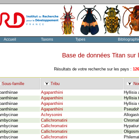
Accueil
Taxons
Types
Bibliographi
Base de données Titan sur
Résultats de votre recherche sur les pays :
12
Sous-famille
Tribu
Nom
panthiinae
Agapanthiini
Hyllisia
panthiinae
Agapanthiini
Hyllisia 
panthiinae
Agapanthiini
Hyllisia 
panthiinae
Agapanthiini
Pseudohi
ambycinae
Achrysonini
Allogast
ambycinae
Callichromatini
Chromali
ambycinae
Callichromatini
Hypatiu
ambycinae
Callichromatini
Oligosme
ambycinae
Callichromatini
Philema