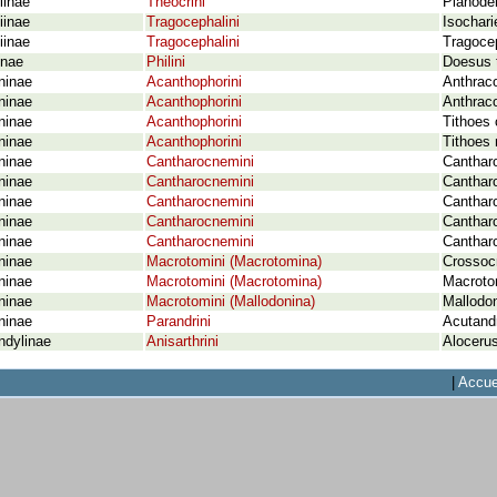
iinae
Theocrini
Planodem
iinae
Tragocephalini
Isochari
iinae
Tragocephalini
Tragocep
inae
Philini
Doesus 
ninae
Acanthophorini
Anthrac
ninae
Acanthophorini
Anthraco
ninae
Acanthophorini
Tithoes 
ninae
Acanthophorini
Tithoes 
ninae
Cantharocnemini
Canthar
ninae
Cantharocnemini
Canthar
ninae
Cantharocnemini
Cantharo
ninae
Cantharocnemini
Cantharo
ninae
Cantharocnemini
Canthar
ninae
Macrotomini (Macrotomina)
Crossoc
ninae
Macrotomini (Macrotomina)
Macroto
ninae
Macrotomini (Mallodonina)
Mallodo
ninae
Parandrini
Acutand
ndylinae
Anisarthrini
Alocerus
|
Accue