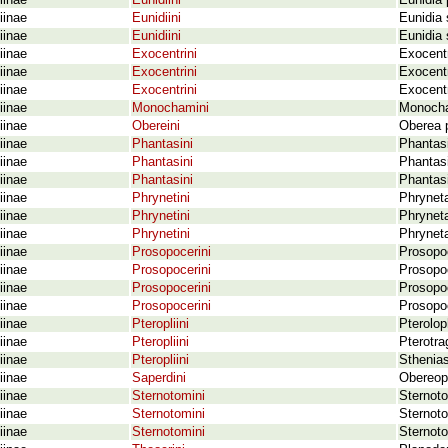
iinae
Eunidiini
Eunidia 
iinae
Eunidiini
Eunidia 
iinae
Eunidiini
Eunidia 
iinae
Exocentrini
Exocent
iinae
Exocentrini
Exocent
iinae
Exocentrini
Exocentr
iinae
Monochamini
Monocha
iinae
Obereini
Oberea p
iinae
Phantasini
Phantas
iinae
Phantasini
Phantasi
iinae
Phantasini
Phantasi
iinae
Phrynetini
Phryneta
iinae
Phrynetini
Phrynet
iinae
Phrynetini
Phryneta
iinae
Prosopocerini
Prosopoc
iinae
Prosopocerini
Prosopoc
iinae
Prosopocerini
Prosopoc
iinae
Prosopocerini
Prosopoc
iinae
Pteropliini
Pterolop
iinae
Pteropliini
Pterotra
iinae
Pteropliini
Sthenias
iinae
Saperdini
Obereops
iinae
Sternotomini
Sternoto
iinae
Sternotomini
Sternoto
iinae
Sternotomini
Sternoto