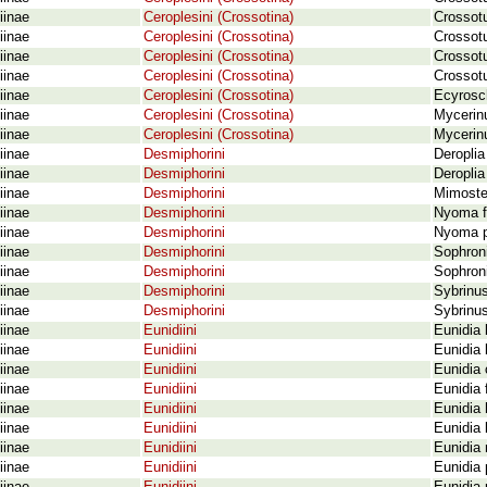
iinae
Ceroplesini (Crossotina)
Crossotu
iinae
Ceroplesini (Crossotina)
Crossotu
iinae
Ceroplesini (Crossotina)
Crossotu
iinae
Ceroplesini (Crossotina)
Crossotu
iinae
Ceroplesini (Crossotina)
Ecyrosc
iinae
Ceroplesini (Crossotina)
Mycerinu
iinae
Ceroplesini (Crossotina)
Mycerin
iinae
Desmiphorini
Deroplia
iinae
Desmiphorini
Deroplia 
iinae
Desmiphorini
Mimoste
iinae
Desmiphorini
Nyoma f
iinae
Desmiphorini
Nyoma pu
iinae
Desmiphorini
Sophroni
iinae
Desmiphorini
Sophron
iinae
Desmiphorini
Sybrinus
iinae
Desmiphorini
Sybrinu
iinae
Eunidiini
Eunidia 
iinae
Eunidiini
Eunidia 
iinae
Eunidiini
Eunidia 
iinae
Eunidiini
Eunidia 
iinae
Eunidiini
Eunidia h
iinae
Eunidiini
Eunidia 
iinae
Eunidiini
Eunidia 
iinae
Eunidiini
Eunidia 