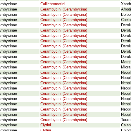
ambycinae
Callichromatini
Xanth
ambycinae
Cerambycini (Cerambycina)
Afrod
ambycinae
Cerambycini (Cerambycina)
Bolbo
ambycinae
Cerambycini (Cerambycina)
Coelo
ambycinae
Cerambycini (Cerambycina)
Derol
ambycinae
Cerambycini (Cerambycina)
Derol
ambycinae
Cerambycini (Cerambycina)
Derol
ambycinae
Cerambycini (Cerambycina)
Derol
ambycinae
Cerambycini (Cerambycina)
Derol
ambycinae
Cerambycini (Cerambycina)
Derolu
ambycinae
Cerambycini (Cerambycina)
Derol
ambycinae
Cerambycini (Cerambycina)
Margit
ambycinae
Cerambycini (Cerambycina)
Micra
ambycinae
Cerambycini (Cerambycina)
Neopl
ambycinae
Cerambycini (Cerambycina)
Neopl
ambycinae
Cerambycini (Cerambycina)
Neopl
ambycinae
Cerambycini (Cerambycina)
Neopl
ambycinae
Cerambycini (Cerambycina)
Neopl
ambycinae
Cerambycini (Cerambycina)
Neopl
ambycinae
Cerambycini (Cerambycina)
Neopl
ambycinae
Cerambycini (Cerambycina)
Neopl
ambycinae
Cerambycini (Cerambycina)
Neopl
ambycinae
Cerambycini (Cerambycina)
Tauro
ambycinae
Clytini
Calan
ambycinae
Clytini
Chlor