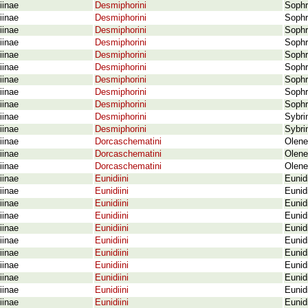
iinae
Desmiphorini
Sophr
iinae
Desmiphorini
Sophr
iinae
Desmiphorini
Sophr
iinae
Desmiphorini
Sophro
iinae
Desmiphorini
Sophr
iinae
Desmiphorini
Sophr
iinae
Desmiphorini
Sophr
iinae
Desmiphorini
Sophr
iinae
Desmiphorini
Sophr
iinae
Desmiphorini
Sybri
iinae
Desmiphorini
Sybri
iinae
Dorcaschematini
Olene
iinae
Dorcaschematini
Olenec
iinae
Dorcaschematini
Olene
iinae
Eunidiini
Eunid
iinae
Eunidiini
Eunidi
iinae
Eunidiini
Eunidi
iinae
Eunidiini
Eunidi
iinae
Eunidiini
Eunid
iinae
Eunidiini
Eunid
iinae
Eunidiini
Eunid
iinae
Eunidiini
Eunid
iinae
Eunidiini
Eunid
iinae
Eunidiini
Eunid
iinae
Eunidiini
Eunid