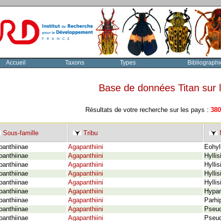
Accueil
Taxons
Types
Bibliographi
Base de données Titan sur
Résultats de votre recherche sur les pays :
380
Sous-famille
Tribu
N
panthiinae
Agapanthiini
Eohyl
panthiinae
Agapanthiini
Hylli
panthiinae
Agapanthiini
Hylli
panthiinae
Agapanthiini
Hylli
panthiinae
Agapanthiini
Hyllis
panthiinae
Agapanthiini
Hypam
panthiinae
Agapanthiini
Parhi
panthiinae
Agapanthiini
Pseud
panthiinae
Agapanthiini
Pseudo