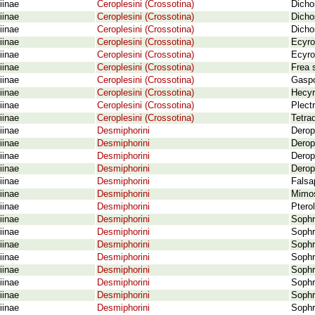
iinae
Ceroplesini (Crossotina)
Dicho
iinae
Ceroplesini (Crossotina)
Dicho
iinae
Ceroplesini (Crossotina)
Dicho
iinae
Ceroplesini (Crossotina)
Ecyr
iinae
Ceroplesini (Crossotina)
Ecyro
iinae
Ceroplesini (Crossotina)
Frea 
iinae
Ceroplesini (Crossotina)
Gaspo
iinae
Ceroplesini (Crossotina)
Hecyr
iinae
Ceroplesini (Crossotina)
Plect
iinae
Ceroplesini (Crossotina)
Tetra
iinae
Desmiphorini
Derop
iinae
Desmiphorini
Derop
iinae
Desmiphorini
Derop
iinae
Desmiphorini
Deropl
iinae
Desmiphorini
Falsa
iinae
Desmiphorini
Mimos
iinae
Desmiphorini
Ptero
iinae
Desmiphorini
Sophro
iinae
Desmiphorini
Sophr
iinae
Desmiphorini
Sophr
iinae
Desmiphorini
Sophr
iinae
Desmiphorini
Sophro
iinae
Desmiphorini
Sophr
iinae
Desmiphorini
Sophr
iinae
Desmiphorini
Sophro