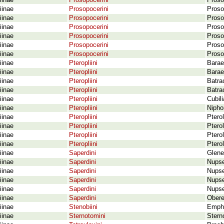
iinae
Prosopocerini
Proso
iinae
Prosopocerini
Proso
iinae
Prosopocerini
Proso
iinae
Prosopocerini
Proso
iinae
Prosopocerini
Proso
iinae
Prosopocerini
Proso
iinae
Prosopocerini
Proso
iinae
Pteropliini
Barae
iinae
Pteropliini
Baraeu
iinae
Pteropliini
Batra
iinae
Pteropliini
Batra
iinae
Pteropliini
Cubil
iinae
Pteropliini
Nipho
iinae
Pteropliini
Ptero
iinae
Pteropliini
Ptero
iinae
Pteropliini
Ptero
iinae
Pteropliini
Ptero
iinae
Saperdini
Glene
iinae
Saperdini
Nupse
iinae
Saperdini
Nupse
iinae
Saperdini
Nupse
iinae
Saperdini
Nupse
iinae
Saperdini
Obere
iinae
Stenobiini
Emphr
iinae
Sternotomini
Stern