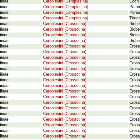
iinae
Ceroplesini (Ceroplesina)
Cochli
iinae
Ceroplesini (Ceroplesina)
Paran
iinae
Ceroplesini (Ceroplesina)
Paran
iinae
Ceroplesini (Ceroplesina)
Titoc
iinae
Ceroplesini (Crossotina)
Biobe
iinae
Ceroplesini (Crossotina)
Biobe
iinae
Ceroplesini (Crossotina)
Biobe
iinae
Ceroplesini (Crossotina)
Biobe
iinae
Ceroplesini (Crossotina)
Cross
iinae
Ceroplesini (Crossotina)
Cross
iinae
Ceroplesini (Crossotina)
Cross
iinae
Ceroplesini (Crossotina)
Cross
iinae
Ceroplesini (Crossotina)
Cross
iinae
Ceroplesini (Crossotina)
Cross
iinae
Ceroplesini (Crossotina)
Cross
iinae
Ceroplesini (Crossotina)
Cross
iinae
Ceroplesini (Crossotina)
Cross
iinae
Ceroplesini (Crossotina)
Cross
iinae
Ceroplesini (Crossotina)
Cross
iinae
Ceroplesini (Crossotina)
Cross
iinae
Ceroplesini (Crossotina)
Cross
iinae
Ceroplesini (Crossotina)
Cross
iinae
Ceroplesini (Crossotina)
Cross
iinae
Ceroplesini (Crossotina)
Cross
iinae
Ceroplesini (Crossotina)
Cross