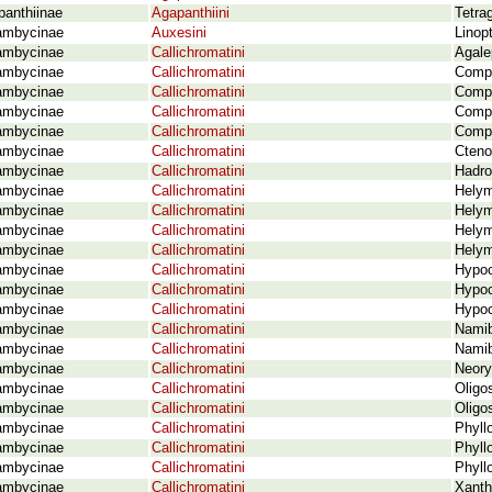
panthiinae
Agapanthiini
Tetra
ambycinae
Auxesini
Linopt
ambycinae
Callichromatini
Agale
ambycinae
Callichromatini
Comps
ambycinae
Callichromatini
Comps
ambycinae
Callichromatini
Comps
ambycinae
Callichromatini
Comps
ambycinae
Callichromatini
Cteno
ambycinae
Callichromatini
Hadro
ambycinae
Callichromatini
Helym
ambycinae
Callichromatini
Helym
ambycinae
Callichromatini
Helym
ambycinae
Callichromatini
Helym
ambycinae
Callichromatini
Hypoc
ambycinae
Callichromatini
Hypoc
ambycinae
Callichromatini
Hypoc
ambycinae
Callichromatini
Namib
ambycinae
Callichromatini
Namib
ambycinae
Callichromatini
Neory
ambycinae
Callichromatini
Oligo
ambycinae
Callichromatini
Oligo
ambycinae
Callichromatini
Phyll
ambycinae
Callichromatini
Phyll
ambycinae
Callichromatini
Phyll
ambycinae
Callichromatini
Xanth