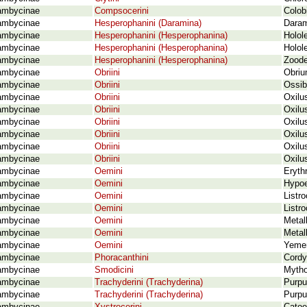
ambycinae
Compsocerini
Colob
ambycinae
Hesperophanini (Daramina)
Daram
ambycinae
Hesperophanini (Hesperophanina)
Holol
ambycinae
Hesperophanini (Hesperophanina)
Holol
ambycinae
Hesperophanini (Hesperophanina)
Zoodes
ambycinae
Obriini
Obriu
ambycinae
Obriini
Ossib
ambycinae
Obriini
Oxilu
ambycinae
Obriini
Oxilu
ambycinae
Obriini
Oxilus
ambycinae
Obriini
Oxilu
ambycinae
Obriini
Oxilus
ambycinae
Obriini
Oxilus
ambycinae
Oemini
Erythr
ambycinae
Oemini
Hypoe
ambycinae
Oemini
Listr
ambycinae
Oemini
Listr
ambycinae
Oemini
Metall
ambycinae
Oemini
Metal
ambycinae
Oemini
Yemen
ambycinae
Phoracanthini
Cordy
ambycinae
Smodicini
Mytho
ambycinae
Trachyderini (Trachyderina)
Purpu
ambycinae
Trachyderini (Trachyderina)
Purpu