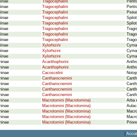
iinae
Tragocephalini
Perit
iinae
Tragocephalini
Perit
iinae
Tragocephalini
Pseud
iinae
Tragocephalini
Spilo
iinae
Tragocephalini
Spilo
iinae
Tragocephalini
Tragi
iinae
Tragocephalini
Trago
iinae
Tragocephalini
Trago
iinae
Xylorhizini
Cymat
iinae
Xylorhizini
Cymat
iinae
Xylorhizini
Cymat
ninae
Acanthophorini
Anthr
ninae
Acanthophorini
Anthr
ninae
Cacoscelini
Notop
ninae
Cantharocnemini
Canth
ninae
Cantharocnemini
Canth
ninae
Cantharocnemini
Cantha
ninae
Cantharocnemini
Canth
ninae
Macrotomini (Macrotomina)
Arba 
ninae
Macrotomini (Macrotomina)
Aulac
ninae
Macrotomini (Macrotomina)
Macro
ninae
Macrotomini (Macrotomina)
Macro
ninae
Macrotomini (Macrotomina)
Prion
|
Accue