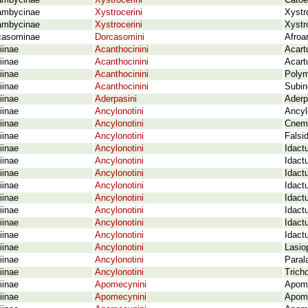
ambycinae
Xystrocerini
Catoem
ambycinae
Xystrocerini
Xystr
ambycinae
Xystrocerini
Xystro
casominae
Dorcasomini
Afroa
iinae
Acanthocinini
Acartu
iinae
Acanthocinini
Acart
iinae
Acanthocinini
Polym
iinae
Acanthocinini
Subin
iinae
Aderpasini
Aderp
iinae
Ancylonotini
Ancyl
iinae
Ancylonotini
Cnemol
iinae
Ancylonotini
Falsi
iinae
Ancylonotini
Idact
iinae
Ancylonotini
Idact
iinae
Ancylonotini
Idactu
iinae
Ancylonotini
Idactu
iinae
Ancylonotini
Idact
iinae
Ancylonotini
Idact
iinae
Ancylonotini
Idact
iinae
Ancylonotini
Idact
iinae
Ancylonotini
Lasio
iinae
Ancylonotini
Paral
iinae
Ancylonotini
Trich
iinae
Apomecynini
Apome
iinae
Apomecynini
Apome