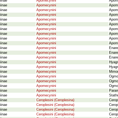
iinae
Apomecynini
Apome
iinae
Apomecynini
Apome
iinae
Apomecynini
Apome
iinae
Apomecynini
Apome
iinae
Apomecynini
Apome
iinae
Apomecynini
Apome
iinae
Apomecynini
Apome
iinae
Apomecynini
Apome
iinae
Apomecynini
Apome
iinae
Apomecynini
Apome
iinae
Apomecynini
Enare
iinae
Apomecynini
Enaret
iinae
Apomecynini
Enare
iinae
Apomecynini
Hyagn
iinae
Apomecynini
Hyagn
iinae
Apomecynini
Mimon
iinae
Apomecynini
Ogmod
iinae
Apomecynini
Ogmod
iinae
Apomecynini
Ogmod
iinae
Apomecynini
Param
iinae
Apomecynini
Stath
iinae
Ceroplesini (Ceroplesina)
Ceropl
iinae
Ceroplesini (Ceroplesina)
Ceropl
iinae
Ceroplesini (Ceroplesina)
Cerop
iinae
Ceroplesini (Ceroplesina)
Ceropl