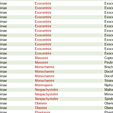
iinae
Exocentrini
Exoce
iinae
Exocentrini
Exoce
iinae
Exocentrini
Exocen
iinae
Exocentrini
Exoce
iinae
Exocentrini
Exoce
iinae
Exocentrini
Exoce
iinae
Exocentrini
Exoce
iinae
Exocentrini
Exoce
iinae
Exocentrini
Exoce
iinae
Exocentrini
Exoce
iinae
Exocentrini
Exoce
iinae
Exocentrini
Exoce
iinae
Mesosini
Copto
iinae
Mesosini
Pirul
iinae
Monochamini
Brach
iinae
Monochamini
Docoh
iinae
Monochamini
Docoh
iinae
Monochamini
Stran
iinae
Morimopsini
Nipho
iinae
Neopachystolini
Mallon
iinae
Neopachystolini
Mimoc
iinae
Neopachystolini
Spodo
iinae
Obereini
Obere
iinae
Obereini
Obere
iinae
Phantasini
Phant