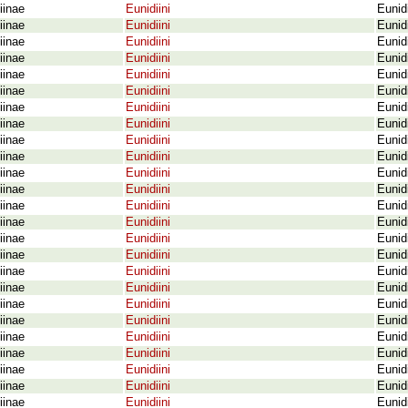
iinae
Eunidiini
Eunid
iinae
Eunidiini
Eunid
iinae
Eunidiini
Eunid
iinae
Eunidiini
Eunid
iinae
Eunidiini
Eunid
iinae
Eunidiini
Eunid
iinae
Eunidiini
Eunidi
iinae
Eunidiini
Eunid
iinae
Eunidiini
Eunidi
iinae
Eunidiini
Eunidi
iinae
Eunidiini
Eunid
iinae
Eunidiini
Eunid
iinae
Eunidiini
Eunid
iinae
Eunidiini
Eunid
iinae
Eunidiini
Eunid
iinae
Eunidiini
Eunid
iinae
Eunidiini
Eunidi
iinae
Eunidiini
Eunid
iinae
Eunidiini
Eunid
iinae
Eunidiini
Eunid
iinae
Eunidiini
Eunid
iinae
Eunidiini
Eunid
iinae
Eunidiini
Eunid
iinae
Eunidiini
Eunid
iinae
Eunidiini
Eunid