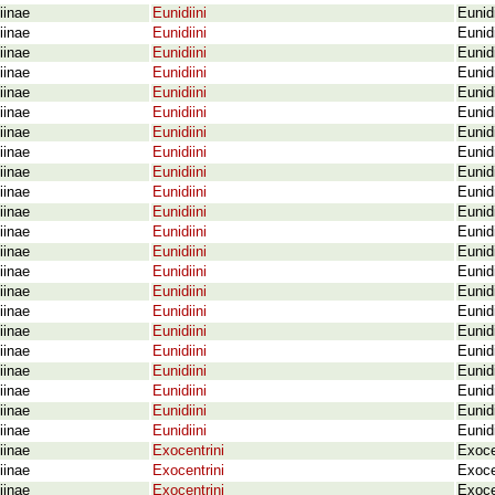
iinae
Eunidiini
Eunid
iinae
Eunidiini
Eunid
iinae
Eunidiini
Eunid
iinae
Eunidiini
Eunidi
iinae
Eunidiini
Eunid
iinae
Eunidiini
Eunid
iinae
Eunidiini
Eunid
iinae
Eunidiini
Eunid
iinae
Eunidiini
Eunid
iinae
Eunidiini
Eunid
iinae
Eunidiini
Eunid
iinae
Eunidiini
Eunid
iinae
Eunidiini
Eunid
iinae
Eunidiini
Eunid
iinae
Eunidiini
Eunid
iinae
Eunidiini
Eunidi
iinae
Eunidiini
Eunid
iinae
Eunidiini
Eunid
iinae
Eunidiini
Eunid
iinae
Eunidiini
Eunid
iinae
Eunidiini
Eunid
iinae
Eunidiini
Eunidi
iinae
Exocentrini
Exoce
iinae
Exocentrini
Exoce
iinae
Exocentrini
Exoce