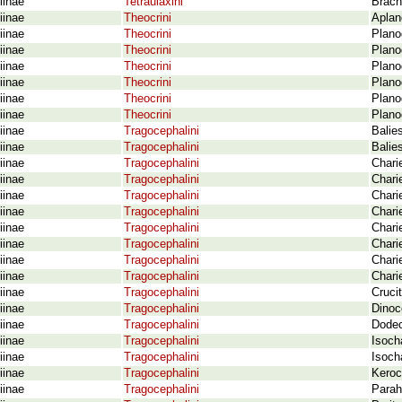
iinae
Tetraulaxini
Brach
iinae
Theocrini
Aplan
iinae
Theocrini
Plano
iinae
Theocrini
Plano
iinae
Theocrini
Plano
iinae
Theocrini
Plano
iinae
Theocrini
Plano
iinae
Theocrini
Plano
iinae
Tragocephalini
Balie
iinae
Tragocephalini
Balie
iinae
Tragocephalini
Chari
iinae
Tragocephalini
Chari
iinae
Tragocephalini
Chari
iinae
Tragocephalini
Chari
iinae
Tragocephalini
Chari
iinae
Tragocephalini
Chari
iinae
Tragocephalini
Chari
iinae
Tragocephalini
Chari
iinae
Tragocephalini
Crucit
iinae
Tragocephalini
Dinoc
iinae
Tragocephalini
Dodec
iinae
Tragocephalini
Isocha
iinae
Tragocephalini
Isoch
iinae
Tragocephalini
Keroc
iinae
Tragocephalini
Parah