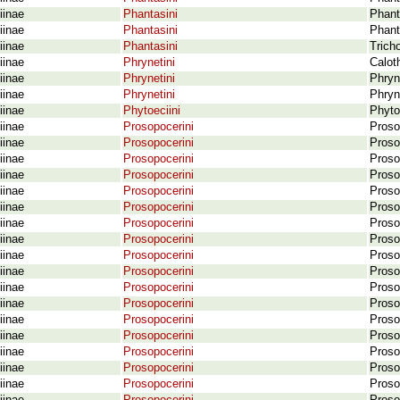
iinae
Phantasini
Phant
iinae
Phantasini
Phant
iinae
Phantasini
Trich
iinae
Phrynetini
Calot
iinae
Phrynetini
Phryn
iinae
Phrynetini
Phryn
iinae
Phytoeciini
Phyto
iinae
Prosopocerini
Proso
iinae
Prosopocerini
Proso
iinae
Prosopocerini
Proso
iinae
Prosopocerini
Proso
iinae
Prosopocerini
Proso
iinae
Prosopocerini
Proso
iinae
Prosopocerini
Proso
iinae
Prosopocerini
Proso
iinae
Prosopocerini
Proso
iinae
Prosopocerini
Proso
iinae
Prosopocerini
Proso
iinae
Prosopocerini
Proso
iinae
Prosopocerini
Proso
iinae
Prosopocerini
Proso
iinae
Prosopocerini
Prosop
iinae
Prosopocerini
Proso
iinae
Prosopocerini
Proso