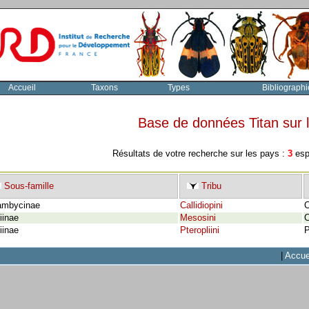
Accueil
Taxons
Types
Bibliographi
Base de données Titan sur
Résultats de votre recherche sur les pays :
3
espè
Sous-famille
Tribu
ambycinae
Callidiopini
C
iinae
Mesosini
C
iinae
Pteropliini
P
|
Accue