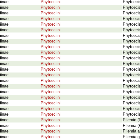
iinae
Phytoeciini
Phytoecia
iinae
Phytoeciini
Phytoeci
iinae
Phytoeciini
Phytoeci
iinae
Phytoeciini
Phytoecia
iinae
Phytoeciini
Phytoecia
iinae
Phytoeciini
Phytoecia
iinae
Phytoeciini
Phytoeci
iinae
Phytoeciini
Phytoeci
iinae
Phytoeciini
Phytoeci
iinae
Phytoeciini
Phytoecia
iinae
Phytoeciini
Phytoecia
iinae
Phytoeciini
Phytoecia
iinae
Phytoeciini
Phytoeci
iinae
Phytoeciini
Phytoeci
iinae
Phytoeciini
Phytoeci
iinae
Phytoeciini
Phytoeci
iinae
Phytoeciini
Phytoeci
iinae
Phytoeciini
Phytoeci
iinae
Phytoeciini
Phytoecia
iinae
Phytoeciini
Phytoecia
iinae
Phytoeciini
Phytoecia
iinae
Phytoeciini
Pilemia (
iinae
Phytoeciini
Pilemia (
iinae
Phytoeciini
Pilemia 
iinae
Phytoeciini
Pilemia g