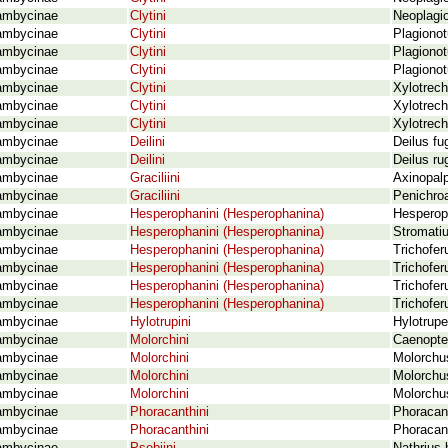
ambycinae
Clytini
Neoplagio
ambycinae
Clytini
Plagionot
ambycinae
Clytini
Plagionot
ambycinae
Clytini
Plagionot
ambycinae
Clytini
Xylotrech
ambycinae
Clytini
Xylotrech
ambycinae
Clytini
Xylotrec
ambycinae
Deilini
Deilus fu
ambycinae
Deilini
Deilus ru
ambycinae
Graciliini
Axinopalp
ambycinae
Graciliini
Penichroa
ambycinae
Hesperophanini (Hesperophanina)
Hesperoph
ambycinae
Hesperophanini (Hesperophanina)
Stromati
ambycinae
Hesperophanini (Hesperophanina)
Trichofer
ambycinae
Hesperophanini (Hesperophanina)
Trichofer
ambycinae
Hesperophanini (Hesperophanina)
Trichofer
ambycinae
Hesperophanini (Hesperophanina)
Trichoferu
ambycinae
Hylotrupini
Hylotrupe
ambycinae
Molorchini
Caenopte
ambycinae
Molorchini
Molorchus
ambycinae
Molorchini
Molorchu
ambycinae
Molorchini
Molorchus
ambycinae
Phoracanthini
Phoracan
ambycinae
Phoracanthini
Phoracant