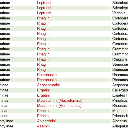
urinae
Lepturini
Stictolep
urinae
Lepturini
Stictolep
urinae
Lepturini
Vadonia u
urinae
Rhagiini
Cortodera
urinae
Rhagiini
Cortodera
urinae
Rhagiini
Cortodera
urinae
Rhagiini
Cortodera
urinae
Rhagiini
Cortodera
urinae
Rhagiini
Cortodera
urinae
Rhagiini
Grammopt
urinae
Rhagiini
Grammopt
urinae
Rhagiini
Rhagium 
urinae
Rhagiini
Stenocoru
urinae
Rhagiini
Stenocoru
urinae
Rhamnusiini
Rhamnusi
urinae
Rhamnusiini
Rhamnusi
ninae
Aegosomatini
Aegosoma
ninae
Ergatini
Callergat
ninae
Ergatini
Ergates f
ninae
Macrotomini (Macrotomina)
Prinobius
ninae
Macrotomini (Remphanina)
Rhaesus s
ninae
Prionini
Mesoprion
ninae
Prionini
Prionus 
ndylinae
Anisarthrini
Alocerus 
ndylinae
Asemini
Arhopalus