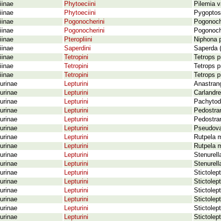
iinae
Phytoeciini
Pilemia v
iinae
Phytoeciini
Pygoptosi
iinae
Pogonocherini
Pogonoche
iinae
Pogonocherini
Pogonoch
iinae
Pteropliini
Niphona p
iinae
Saperdini
Saperda (
iinae
Tetropini
Tetrops p
iinae
Tetropini
Tetrops 
iinae
Tetropini
Tetrops p
urinae
Lepturini
Anastran
urinae
Lepturini
Carlandre
urinae
Lepturini
Pachytod
urinae
Lepturini
Pedostra
urinae
Lepturini
Pedostran
urinae
Lepturini
Pseudovad
urinae
Lepturini
Rutpela 
urinae
Lepturini
Rutpela 
urinae
Lepturini
Stenurella
urinae
Lepturini
Stenurell
urinae
Lepturini
Stictolep
urinae
Lepturini
Stictole
urinae
Lepturini
Stictolep
urinae
Lepturini
Stictolep
urinae
Lepturini
Stictolep
urinae
Lepturini
Stictolep