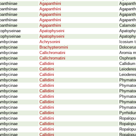
panthiinae
Agapanthiini
Agapanth
panthiinae
Agapanthiini
Agapanthi
panthiinae
Agapanthiini
Agapanthi
panthiinae
Agapanthiini
Agapanthi
panthiinae
Agapanthiini
Calamobiu
tophyseinae
Apatophyseini
Apatophy
tophyseinae
Apatophyseini
Apatophy
ambycinae
Achrysonini
Icosium 
ambycinae
Brachypteromini
Dolocerus
ambycinae
Callichromatini
Aromia m
ambycinae
Callichromatini
Osphrant
ambycinae
Callidiini
Callidium
ambycinae
Callidiini
Leioderes
ambycinae
Callidiini
Leioderes
ambycinae
Callidiini
Phymatod
ambycinae
Callidiini
Phymatode
ambycinae
Callidiini
Phymatod
ambycinae
Callidiini
Phymatod
ambycinae
Callidiini
Phymatod
ambycinae
Callidiini
Phymatod
ambycinae
Callidiini
Pyrrhidi
ambycinae
Callidiini
Ropalopus
ambycinae
Callidiini
Ropalopus
ambycinae
Callidiini
Ropalopu
ambycinae
Callidiini
Ropalopu