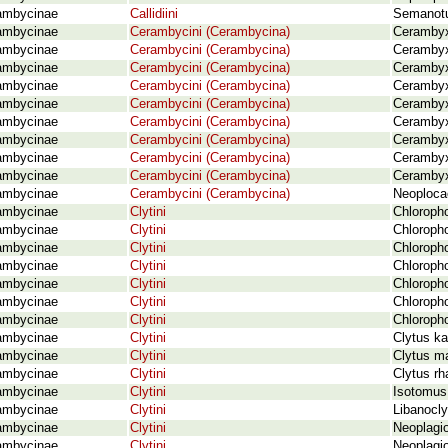
ambycinae
Callidiini
Semanotus
ambycinae
Cerambycini (Cerambycina)
Cerambyx
ambycinae
Cerambycini (Cerambycina)
Cerambyx
ambycinae
Cerambycini (Cerambycina)
Cerambyx
ambycinae
Cerambycini (Cerambycina)
Cerambyx
ambycinae
Cerambycini (Cerambycina)
Cerambyx
ambycinae
Cerambycini (Cerambycina)
Cerambyx
ambycinae
Cerambycini (Cerambycina)
Cerambyx
ambycinae
Cerambycini (Cerambycina)
Cerambyx
ambycinae
Cerambycini (Cerambycina)
Cerambyx
ambycinae
Cerambycini (Cerambycina)
Neoploca
ambycinae
Clytini
Chloroph
ambycinae
Clytini
Chloropho
ambycinae
Clytini
Chloropho
ambycinae
Clytini
Chloropho
ambycinae
Clytini
Chloropho
ambycinae
Clytini
Chloropho
ambycinae
Clytini
Chloroph
ambycinae
Clytini
Clytus k
ambycinae
Clytini
Clytus ma
ambycinae
Clytini
Clytus r
ambycinae
Clytini
Isotomus
ambycinae
Clytini
Libanocl
ambycinae
Clytini
Neoplagio
ambycinae
Clytini
Neoplagio