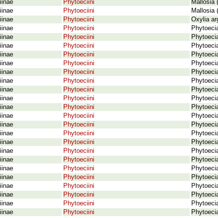
iinae
Phytoeciini
Mallosia 
iinae
Phytoeciini
Mallosia 
iinae
Phytoeciini
Oxylia ar
iinae
Phytoeciini
Phytoeci
iinae
Phytoeciini
Phytoecia
iinae
Phytoeciini
Phytoecia
iinae
Phytoeciini
Phytoecia
iinae
Phytoeciini
Phytoecia
iinae
Phytoeciini
Phytoecia
iinae
Phytoeciini
Phytoecia
iinae
Phytoeciini
Phytoecia
iinae
Phytoeciini
Phytoecia
iinae
Phytoeciini
Phytoecia
iinae
Phytoeciini
Phytoecia
iinae
Phytoeciini
Phytoecia
iinae
Phytoeciini
Phytoecia
iinae
Phytoeciini
Phytoecia
iinae
Phytoeciini
Phytoecia
iinae
Phytoeciini
Phytoecia
iinae
Phytoeciini
Phytoecia
iinae
Phytoeciini
Phytoecia
iinae
Phytoeciini
Phytoecia
iinae
Phytoeciini
Phytoecia
iinae
Phytoeciini
Phytoeci
iinae
Phytoeciini
Phytoeci