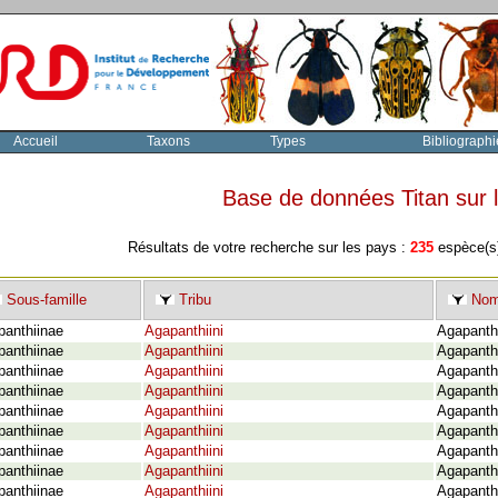
Accueil
Taxons
Types
Bibliographi
Base de données Titan sur
Résultats de votre recherche sur les pays :
235
espèce(s)
Sous-famille
Tribu
Nom 
panthiinae
Agapanthiini
Agapanthi
panthiinae
Agapanthiini
Agapanthi
panthiinae
Agapanthiini
Agapanthi
panthiinae
Agapanthiini
Agapanthi
panthiinae
Agapanthiini
Agapanth
panthiinae
Agapanthiini
Agapanthi
panthiinae
Agapanthiini
Agapanth
panthiinae
Agapanthiini
Agapanth
panthiinae
Agapanthiini
Agapanth