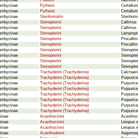
ambycinae
Psebiini
Nathrius 
ambycinae
Pytheini
Certallum
ambycinae
Pytheini
Certallu
ambycinae
Stenhomalini
Stenhomal
ambycinae
Stenopterini
Callimus
ambycinae
Stenopterini
Callimus 
ambycinae
Stenopterini
Lampropt
ambycinae
Stenopterini
Procallim
ambycinae
Stenopterini
Procallim
ambycinae
Stenopterini
Stenopter
ambycinae
Stenopterini
Stenopter
ambycinae
Stenopterini
Stenopter
ambycinae
Stenopterini
Stenopter
ambycinae
Trachyderini (Trachyderina)
Calchaen
ambycinae
Trachyderini (Trachyderina)
Purpuric
ambycinae
Trachyderini (Trachyderina)
Purpuric
ambycinae
Trachyderini (Trachyderina)
Purpurice
ambycinae
Trachyderini (Trachyderina)
Purpuric
ambycinae
Trachyderini (Trachyderina)
Purpuric
ambycinae
Trachyderini (Trachyderina)
Purpurice
ambycinae
Trachyderini (Trachyderina)
Purpuric
iinae
Acanthocinini
Acanthoci
iinae
Acanthocinini
Leiopus 
iinae
Acanthocinini
Leiopus 
iinae
Acanthoderini
Aegomorp