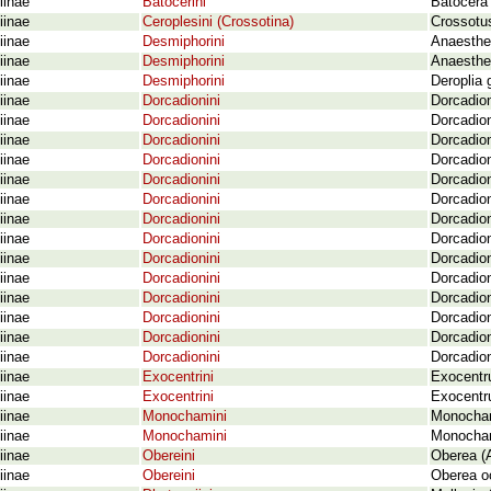
iinae
Batocerini
Batocera 
iinae
Ceroplesini (Crossotina)
Crossotus
iinae
Desmiphorini
Anaesthet
iinae
Desmiphorini
Anaesthet
iinae
Desmiphorini
Deroplia 
iinae
Dorcadionini
Dorcadion
iinae
Dorcadionini
Dorcadion
iinae
Dorcadionini
Dorcadion
iinae
Dorcadionini
Dorcadion
iinae
Dorcadionini
Dorcadion
iinae
Dorcadionini
Dorcadion
iinae
Dorcadionini
Dorcadion
iinae
Dorcadionini
Dorcadion
iinae
Dorcadionini
Dorcadio
iinae
Dorcadionini
Dorcadion
iinae
Dorcadionini
Dorcadion
iinae
Dorcadionini
Dorcadion
iinae
Dorcadionini
Dorcadion
iinae
Dorcadionini
Dorcadion
iinae
Exocentrini
Exocentr
iinae
Exocentrini
Exocentr
iinae
Monochamini
Monochamu
iinae
Monochamini
Monochamu
iinae
Obereini
Oberea (
iinae
Obereini
Oberea oc