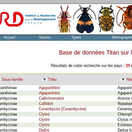
Accueil
Taxons
Types
Bibliographi
Base de données Titan sur
Résultats de votre recherche sur les pays :
35
e
Sous-famille
Tribu
Nom
panthiinae
Agapanthiini
Agapanth
panthiinae
Agapanthiini
Agapanth
ambycinae
Callichromatini
Aromia 
ambycinae
Callidiini
Ropalopu
ambycinae
Cerambycini (Cerambycina)
Cerambyx
ambycinae
Clytini
Chloroph
ambycinae
Clytini
Clytus m
ambycinae
Clytini
Echinoce
ambycinae
Deilini
Deilus f