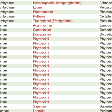
ambycinae
Hesperophanini (Hesperophanina)
Jebusae
ambycinae
Lygrini
Pelossus
ambycinae
Phoracanthini
Phoracan
ambycinae
Pytheini
Certall
ambycinae
Trachyderini (Trachyderina)
Purpuri
iinae
Acanthocinini
Leiopus
iinae
Dorcadionini
Dorcadio
iinae
Dorcadionini
Dorcadio
iinae
Phytoeciini
Phytoeci
iinae
Phytoeciini
Phytoeci
iinae
Phytoeciini
Phytoeci
iinae
Phytoeciini
Phytoeci
iinae
Phytoeciini
Phytoeci
iinae
Phytoeciini
Phytoeci
iinae
Phytoeciini
Phytoec
iinae
Phytoeciini
Phytoeci
iinae
Phytoeciini
Phytoeci
iinae
Phytoeciini
Phytoec
iinae
Phytoeciini
Phytoeci
iinae
Phytoeciini
Phytoec
iinae
Phytoeciini
Phytoec
iinae
Phytoeciini
Phytoec
iinae
Phytoeciini
Phytoeci
iinae
Saperdini
Saperda 
urinae
Lepturini
Pedostr