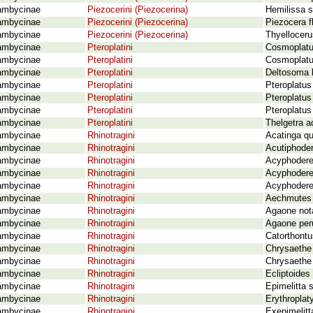
ambycinae
Piezocerini (Piezocerina)
Hemilissa s
ambycinae
Piezocerini (Piezocerina)
Piezocera f
ambycinae
Piezocerini (Piezocerina)
Thyelloceru
ambycinae
Pteroplatini
Cosmoplatus
ambycinae
Pteroplatini
Cosmoplatu
ambycinae
Pteroplatini
Deltosoma 
ambycinae
Pteroplatini
Pteroplatus
ambycinae
Pteroplatini
Pteroplatus 
ambycinae
Pteroplatini
Pteroplatus
ambycinae
Pteroplatini
Thelgetra a
ambycinae
Rhinotragini
Acatinga qu
ambycinae
Rhinotragini
Acutiphoder
ambycinae
Rhinotragini
Acyphoderes
ambycinae
Rhinotragini
Acyphoderes
ambycinae
Rhinotragini
Acyphoderes
ambycinae
Rhinotragini
Aechmutes 
ambycinae
Rhinotragini
Agaone nota
ambycinae
Rhinotragini
Agaone peru
ambycinae
Rhinotragini
Catorthontu
ambycinae
Rhinotragini
Chrysaethe 
ambycinae
Rhinotragini
Chrysaethe 
ambycinae
Rhinotragini
Ecliptoides
ambycinae
Rhinotragini
Epimelitta 
ambycinae
Rhinotragini
Erythroplat
ambycinae
Rhinotragini
Exepimelitt