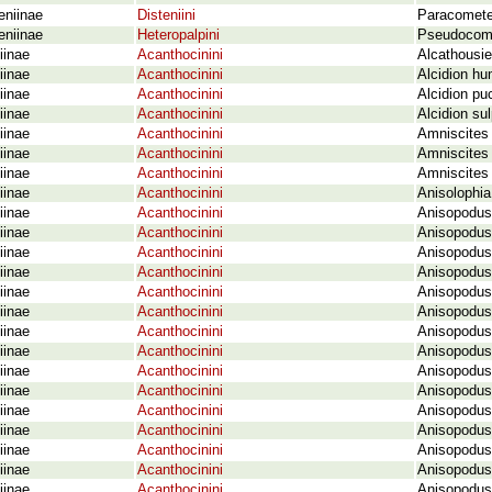
eniinae
Disteniini
Paracometes
eniinae
Heteropalpini
Pseudocomet
iinae
Acanthocinini
Alcathousie
iinae
Acanthocinini
Alcidion hu
iinae
Acanthocinini
Alcidion p
iinae
Acanthocinini
Alcidion sul
iinae
Acanthocinini
Amniscites
iinae
Acanthocinini
Amniscites 
iinae
Acanthocinini
Amniscites 
iinae
Acanthocinini
Anisolophia 
iinae
Acanthocinini
Anisopodus 
iinae
Acanthocinini
Anisopodus
iinae
Acanthocinini
Anisopodus 
iinae
Acanthocinini
Anisopodus 
iinae
Acanthocinini
Anisopodus
iinae
Acanthocinini
Anisopodus 
iinae
Acanthocinini
Anisopodus 
iinae
Acanthocinini
Anisopodus
iinae
Acanthocinini
Anisopodus 
iinae
Acanthocinini
Anisopodus
iinae
Acanthocinini
Anisopodus
iinae
Acanthocinini
Anisopodus 
iinae
Acanthocinini
Anisopodus
iinae
Acanthocinini
Anisopodus 
iinae
Acanthocinini
Anisopodus