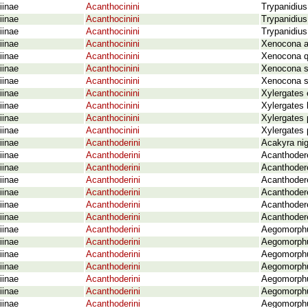
iinae
Acanthocinini
Trypanidius
iinae
Acanthocinini
Trypanidius 
iinae
Acanthocinini
Trypanidius
iinae
Acanthocinini
Xenocona a
iinae
Acanthocinini
Xenocona q
iinae
Acanthocinini
Xenocona s
iinae
Acanthocinini
Xenocona s
iinae
Acanthocinini
Xylergates 
iinae
Acanthocinini
Xylergates 
iinae
Acanthocinini
Xylergates 
iinae
Acanthocinini
Xylergates 
iinae
Acanthoderini
Acakyra nig
iinae
Acanthoderini
Acanthodere
iinae
Acanthoderini
Acanthoderes
iinae
Acanthoderini
Acanthodere
iinae
Acanthoderini
Acanthoder
iinae
Acanthoderini
Acanthoder
iinae
Acanthoderini
Acanthoder
iinae
Acanthoderini
Aegomorphus
iinae
Acanthoderini
Aegomorphus
iinae
Acanthoderini
Aegomorphu
iinae
Acanthoderini
Aegomorphu
iinae
Acanthoderini
Aegomorphus
iinae
Acanthoderini
Aegomorphu
iinae
Acanthoderini
Aegomorphu