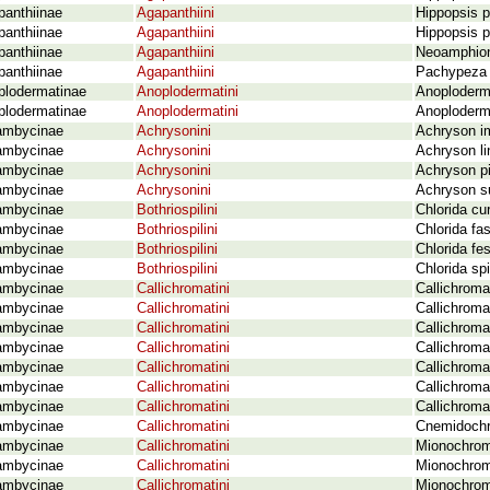
panthiinae
Agapanthiini
Hippopsis 
panthiinae
Agapanthiini
Hippopsis p
panthiinae
Agapanthiini
Neoamphion t
panthiinae
Agapanthiini
Pachypeza j
plodermatinae
Anoplodermatini
Anoploderma
plodermatinae
Anoplodermatini
Anoploderm
ambycinae
Achrysonini
Achryson i
ambycinae
Achrysonini
Achryson li
ambycinae
Achrysonini
Achryson p
ambycinae
Achrysonini
Achryson s
ambycinae
Bothriospilini
Chlorida c
ambycinae
Bothriospilini
Chlorida fa
ambycinae
Bothriospilini
Chlorida fes
ambycinae
Bothriospilini
Chlorida spi
ambycinae
Callichromatini
Callichroma
ambycinae
Callichromatini
Callichroma
ambycinae
Callichromatini
Callichroma
ambycinae
Callichromatini
Callichroma 
ambycinae
Callichromatini
Callichrom
ambycinae
Callichromatini
Callichroma
ambycinae
Callichromatini
Callichroma
ambycinae
Callichromatini
Cnemidochr
ambycinae
Callichromatini
Mionochrom
ambycinae
Callichromatini
Mionochrom
ambycinae
Callichromatini
Mionochrom