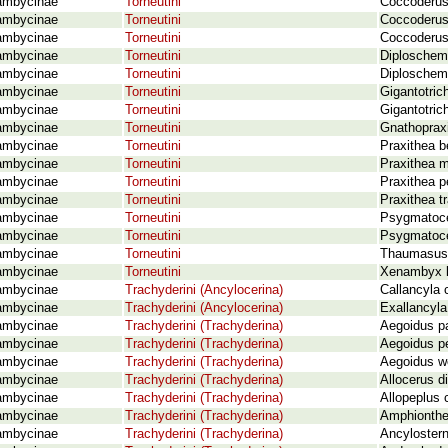
ambycinae
Torneutini
Coccoderus
ambycinae
Torneutini
Coccoderus
ambycinae
Torneutini
Coccoderus
ambycinae
Torneutini
Diploschem
ambycinae
Torneutini
Diploschem
ambycinae
Torneutini
Gigantotric
ambycinae
Torneutini
Gigantotrich
ambycinae
Torneutini
Gnathopraxi
ambycinae
Torneutini
Praxithea b
ambycinae
Torneutini
Praxithea 
ambycinae
Torneutini
Praxithea p
ambycinae
Torneutini
Praxithea t
ambycinae
Torneutini
Psygmatoce
ambycinae
Torneutini
Psygmatoce
ambycinae
Torneutini
Thaumasus g
ambycinae
Torneutini
Xenambyx l
ambycinae
Trachyderini (Ancylocerina)
Callancyla 
ambycinae
Trachyderini (Ancylocerina)
Exallancyla 
ambycinae
Trachyderini (Trachyderina)
Aegoidus p
ambycinae
Trachyderini (Trachyderina)
Aegoidus p
ambycinae
Trachyderini (Trachyderina)
Aegoidus w
ambycinae
Trachyderini (Trachyderina)
Allocerus di
ambycinae
Trachyderini (Trachyderina)
Allopeplus 
ambycinae
Trachyderini (Trachyderina)
Amphionthe
ambycinae
Trachyderini (Trachyderina)
Ancylostern