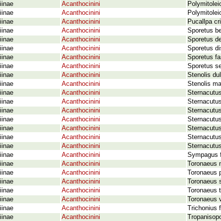
iinae
Acanthocinini
Polymitolei
iinae
Acanthocinini
Polymitole
iinae
Acanthocinini
Pucallpa cr
iinae
Acanthocinini
Sporetus b
iinae
Acanthocinini
Sporetus de
iinae
Acanthocinini
Sporetus di
iinae
Acanthocinini
Sporetus f
iinae
Acanthocinini
Sporetus se
iinae
Acanthocinini
Stenolis du
iinae
Acanthocinini
Stenolis m
iinae
Acanthocinini
Sternacutu
iinae
Acanthocinini
Sternacutus
iinae
Acanthocinini
Sternacutus
iinae
Acanthocinini
Sternacutus 
iinae
Acanthocinini
Sternacutu
iinae
Acanthocinini
Sternacutus
iinae
Acanthocinini
Sternacutus
iinae
Acanthocinini
Sympagus f
iinae
Acanthocinini
Toronaeus 
iinae
Acanthocinini
Toronaeus p
iinae
Acanthocinini
Toronaeus 
iinae
Acanthocinini
Toronaeus 
iinae
Acanthocinini
Toronaeus v
iinae
Acanthocinini
Trichonius 
iinae
Acanthocinini
Tropanisop