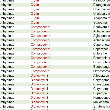
ambycinae
Clytini
Pirangoclyt
ambycinae
Clytini
Pirangoclyt
ambycinae
Clytini
Unaiuba pin
ambycinae
Clytini
Unaiuba vitt
ambycinae
Clytini
Ygapema mi
ambycinae
Clytini
Ygapema mu
ambycinae
Compsocerini
Acabyara a
ambycinae
Compsocerini
Aglaoschema
ambycinae
Compsocerini
Aglaoschem
ambycinae
Compsocerini
Aglaoschem
ambycinae
Compsocerini
Caperonotus
ambycinae
Compsocerini
Caperonotus
ambycinae
Compsocerini
Chlorethe i
ambycinae
Compsocerini
Cosmoplati
ambycinae
Compsocerini
Cosmoplatid
ambycinae
Compsocerini
Ecoporanga
ambycinae
Compsocerini
Orthostoma 
ambycinae
Dichophyiini
Alloesia bi
ambycinae
Dichophyiini
Chrysoprasi
ambycinae
Dichophyiini
Chrysoprasi
ambycinae
Dichophyiini
Chrysoprasi
ambycinae
Dichophyiini
Eupempelus
ambycinae
Dichophyiini
Homogenes l
ambycinae
Dichophyiini
Mallosoma s
ambycinae
Dichophyiini
Stratone tr