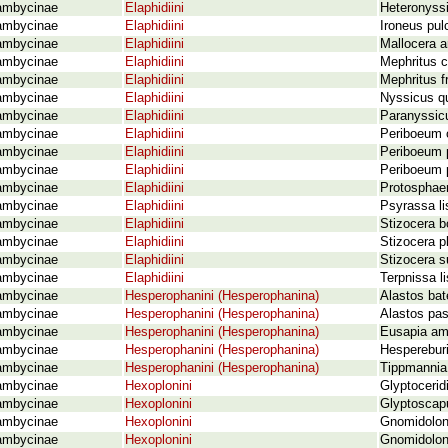
ambycinae
Elaphidiini
Heteronyssi
ambycinae
Elaphidiini
Ironeus pul
ambycinae
Elaphidiini
Mallocera 
ambycinae
Elaphidiini
Mephritus 
ambycinae
Elaphidiini
Mephritus f
ambycinae
Elaphidiini
Nyssicus qu
ambycinae
Elaphidiini
Paranyssicu
ambycinae
Elaphidiini
Periboeum 
ambycinae
Elaphidiini
Periboeum p
ambycinae
Elaphidiini
Periboeum p
ambycinae
Elaphidiini
Protosphaer
ambycinae
Elaphidiini
Psyrassa li
ambycinae
Elaphidiini
Stizocera b
ambycinae
Elaphidiini
Stizocera pl
ambycinae
Elaphidiini
Stizocera s
ambycinae
Elaphidiini
Terpnissa l
ambycinae
Hesperophanini (Hesperophanina)
Alastos bat
ambycinae
Hesperophanini (Hesperophanina)
Alastos pas
ambycinae
Hesperophanini (Hesperophanina)
Eusapia am
ambycinae
Hesperophanini (Hesperophanina)
Hespereburi
ambycinae
Hesperophanini (Hesperophanina)
Tippmannia 
ambycinae
Hexoplonini
Glyptocerid
ambycinae
Hexoplonini
Glyptoscapu
ambycinae
Hexoplonini
Gnomidolon
ambycinae
Hexoplonini
Gnomidolon