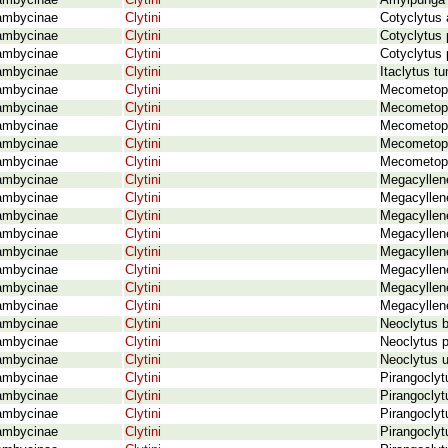
ambycinae
Clytini
Amyipunga 
ambycinae
Clytini
Cotyclytus 
ambycinae
Clytini
Cotyclytus 
ambycinae
Clytini
Cotyclytus 
ambycinae
Clytini
Itaclytus tu
ambycinae
Clytini
Mecometopu
ambycinae
Clytini
Mecometopu
ambycinae
Clytini
Mecometopu
ambycinae
Clytini
Mecometop
ambycinae
Clytini
Mecometopu
ambycinae
Clytini
Megacyllen
ambycinae
Clytini
Megacyllen
ambycinae
Clytini
Megacyllene
ambycinae
Clytini
Megacyllene
ambycinae
Clytini
Megacyllene
ambycinae
Clytini
Megacyllen
ambycinae
Clytini
Megacyllene
ambycinae
Clytini
Megacyllene
ambycinae
Clytini
Neoclytus b
ambycinae
Clytini
Neoclytus p
ambycinae
Clytini
Neoclytus u
ambycinae
Clytini
Pirangoclyt
ambycinae
Clytini
Pirangoclyt
ambycinae
Clytini
Pirangoclyt
ambycinae
Clytini
Pirangoclytu