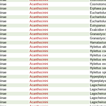
iinae
Acanthocinini
Cosmotoma 
iinae
Acanthocinini
Cosmotoma 
iinae
Acanthocinini
Erphaea pu
iinae
Acanthocinini
Eucharitolu
iinae
Acanthocinini
Eucharitol
iinae
Acanthocinini
Eucharitol
iinae
Acanthocinini
Eutrypanus 
iinae
Acanthocinini
Exalcidion 
iinae
Acanthocinini
Granastyoc
iinae
Acanthocinini
Granastyoch
iinae
Acanthocinini
Hamatastus
iinae
Acanthocinini
Hylettus al
iinae
Acanthocinini
Hylettus co
iinae
Acanthocinini
Hylettus c
iinae
Acanthocinini
Hylettus er
iinae
Acanthocinini
Hylettus ex
iinae
Acanthocinini
Hylettus se
iinae
Acanthocinini
Hylettus sp
iinae
Acanthocinini
Hyperplatys
iinae
Acanthocinini
Hyperplatys
iinae
Acanthocinini
Lagocheirus
iinae
Acanthocinini
Lagocheirus 
iinae
Acanthocinini
Lagocheirus
iinae
Acanthocinini
Lagocheirus
iinae
Acanthocinini
Lagocheiru