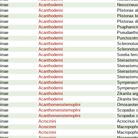
iinae
Acanthoderini
Nesozineus 
iinae
Acanthoderini
Plistonax al
iinae
Acanthoderini
Plistonax b
iinae
Acanthoderini
Plistonax di
iinae
Acanthoderini
Psapharoct
iinae
Acanthoderini
Pseudaethom
iinae
Acanthoderini
Punctozotro
iinae
Acanthoderini
Scleronotus
iinae
Acanthoderini
Scleronotus
iinae
Acanthoderini
Sorelia fer
iinae
Acanthoderini
Steirastoma
iinae
Acanthoderini
Steirastom
iinae
Acanthoderini
Steirastom
iinae
Acanthoderini
Steirastoma
iinae
Acanthoderini
Symperasmu
iinae
Acanthoderini
Symperasmu
iinae
Acanthoderini
Zikanita ar
iinae
Acanthoderini
Zikanita bi
iinae
Acanthomerosternoplini
Omosarotes
iinae
Acanthomerosternoplini
Scopadus c
iinae
Acanthomerosternoplini
Scopadus c
iinae
Acrocinini
Acrocinus l
iinae
Acrocinini
Macropophor
iinae
Acrocinini
Macropopho