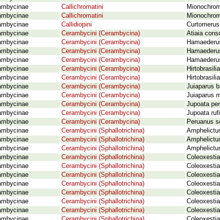
ambycinae
Callichromatini
Mionochrom
ambycinae
Callichromatini
Mionochroma
ambycinae
Callidiopini
Curtomerus
ambycinae
Cerambycini (Cerambycina)
Atiaia cons
ambycinae
Cerambycini (Cerambycina)
Hamaederus 
ambycinae
Cerambycini (Cerambycina)
Hamaederus 
ambycinae
Cerambycini (Cerambycina)
Hamaederus 
ambycinae
Cerambycini (Cerambycina)
Hirtobrasil
ambycinae
Cerambycini (Cerambycina)
Hirtobrasil
ambycinae
Cerambycini (Cerambycina)
Juiaparus b
ambycinae
Cerambycini (Cerambycina)
Juiaparus 
ambycinae
Cerambycini (Cerambycina)
Jupoata pe
ambycinae
Cerambycini (Cerambycina)
Jupoata ruf
ambycinae
Cerambycini (Cerambycina)
Peruanus se
ambycinae
Cerambycini (Sphallotrichina)
Amphelictu
ambycinae
Cerambycini (Sphallotrichina)
Amphelictu
ambycinae
Cerambycini (Sphallotrichina)
Amphelictu
ambycinae
Cerambycini (Sphallotrichina)
Coleoxesti
ambycinae
Cerambycini (Sphallotrichina)
Coleoxesti
ambycinae
Cerambycini (Sphallotrichina)
Coleoxestia
ambycinae
Cerambycini (Sphallotrichina)
Coleoxestia
ambycinae
Cerambycini (Sphallotrichina)
Coleoxestia
ambycinae
Cerambycini (Sphallotrichina)
Coleoxestia
ambycinae
Cerambycini (Sphallotrichina)
Coleoxesti
ambycinae
Cerambycini (Sphallotrichina)
Coleoxesti