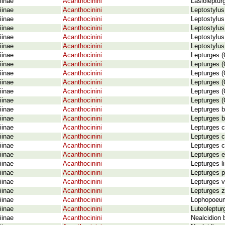
iinae
Acanthocinini
Lasioleptur
iinae
Acanthocinini
Leptostylu
iinae
Acanthocinini
Leptostylus
iinae
Acanthocinini
Leptostylus
iinae
Acanthocinini
Leptostylus
iinae
Acanthocinini
Leptostylus
iinae
Acanthocinini
Lepturges 
iinae
Acanthocinini
Lepturges 
iinae
Acanthocinini
Lepturges (
iinae
Acanthocinini
Lepturges (
iinae
Acanthocinini
Lepturges (
iinae
Acanthocinini
Lepturges (
iinae
Acanthocinini
Lepturges b
iinae
Acanthocinini
Lepturges b
iinae
Acanthocinini
Lepturges 
iinae
Acanthocinini
Lepturges 
iinae
Acanthocinini
Lepturges c
iinae
Acanthocinini
Lepturges 
iinae
Acanthocinini
Lepturges l
iinae
Acanthocinini
Lepturges p
iinae
Acanthocinini
Lepturges 
iinae
Acanthocinini
Lepturges 
iinae
Acanthocinini
Lophopoeum
iinae
Acanthocinini
Luteoleptu
iinae
Acanthocinini
Nealcidion