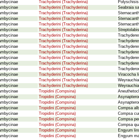
ambycinae
Trachyderini (Trachyderina)
Polyschisis
ambycinae
Trachyderini (Trachyderina)
Seabraia sa
ambycinae
Trachyderini (Trachyderina)
Sternacant
ambycinae
Trachyderini (Trachyderina)
Sternacanth
ambycinae
Trachyderini (Trachyderina)
Sternacanth
ambycinae
Trachyderini (Trachyderina)
Streptolabi
ambycinae
Trachyderini (Trachyderina)
Trachyderes
ambycinae
Trachyderini (Trachyderina)
Trachyderes
ambycinae
Trachyderini (Trachyderina)
Trachyderes
ambycinae
Trachyderini (Trachyderina)
Trachyderes
ambycinae
Trachyderini (Trachyderina)
Trachyderes
ambycinae
Trachyderini (Trachyderina)
Trachyderes 
ambycinae
Trachyderini (Trachyderina)
Trachydero
ambycinae
Trachyderini (Trachyderina)
Viracocha l
ambycinae
Trachyderini (Trachyderina)
Weyrauchia
ambycinae
Trachyderini (Trachyderina)
Weyrauchia
ambycinae
Tropidini (Compsina)
Aneuthetoc
ambycinae
Tropidini (Compsina)
Asynaptero
ambycinae
Tropidini (Compsina)
Asynapteron
ambycinae
Tropidini (Compsina)
Compsa alb
ambycinae
Tropidini (Compsina)
Compsa cur
ambycinae
Tropidini (Compsina)
Compsa per
ambycinae
Tropidini (Compsina)
Compsa quad
ambycinae
Tropidini (Compsina)
Engyum lins
ambycinae
Tropidini (Compsina)
Engyum mar