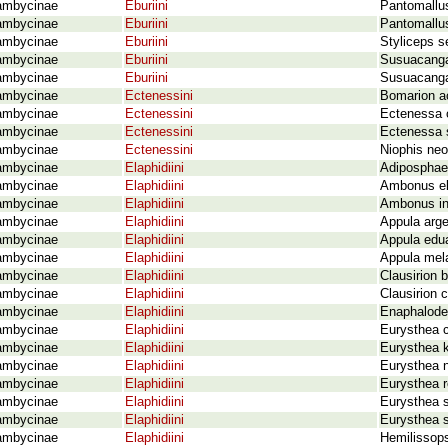
ambycinae
Eburiini
Pantomallus
ambycinae
Eburiini
Pantomallus
ambycinae
Eburiini
Styliceps s
ambycinae
Eburiini
Susuacanga
ambycinae
Eburiini
Susuacanga
ambycinae
Ectenessini
Bomarion a
ambycinae
Ectenessini
Ectenessa 
ambycinae
Ectenessini
Ectenessa s
ambycinae
Ectenessini
Niophis neo
ambycinae
Elaphidiini
Adiposphae
ambycinae
Elaphidiini
Ambonus el
ambycinae
Elaphidiini
Ambonus int
ambycinae
Elaphidiini
Appula arge
ambycinae
Elaphidiini
Appula edu
ambycinae
Elaphidiini
Appula mel
ambycinae
Elaphidiini
Clausirion 
ambycinae
Elaphidiini
Clausirion
ambycinae
Elaphidiini
Enaphalodes
ambycinae
Elaphidiini
Eurysthea c
ambycinae
Elaphidiini
Eurysthea k
ambycinae
Elaphidiini
Eurysthea ni
ambycinae
Elaphidiini
Eurysthea r
ambycinae
Elaphidiini
Eurysthea s
ambycinae
Elaphidiini
Eurysthea s
ambycinae
Elaphidiini
Hemilissops