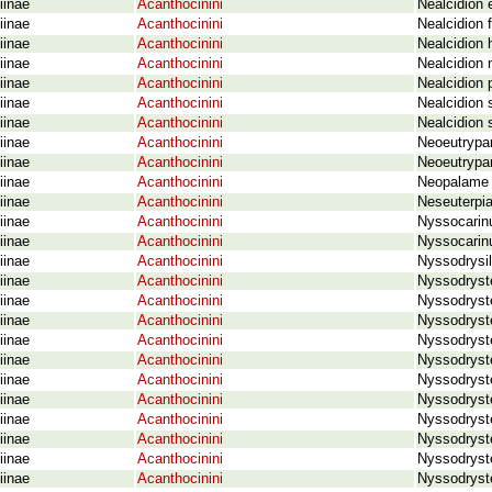
iinae
Acanthocinini
Nealcidion 
iinae
Acanthocinini
Nealcidion
iinae
Acanthocinini
Nealcidion
iinae
Acanthocinini
Nealcidion 
iinae
Acanthocinini
Nealcidion 
iinae
Acanthocinini
Nealcidion 
iinae
Acanthocinini
Nealcidion s
iinae
Acanthocinini
Neoeutrypan
iinae
Acanthocinini
Neoeutrypan
iinae
Acanthocinini
Neopalame 
iinae
Acanthocinini
Neseuterpia
iinae
Acanthocinini
Nyssocarin
iinae
Acanthocinini
Nyssocarin
iinae
Acanthocinini
Nyssodrysil
iinae
Acanthocinini
Nyssodryst
iinae
Acanthocinini
Nyssodryst
iinae
Acanthocinini
Nyssodryst
iinae
Acanthocinini
Nyssodryste
iinae
Acanthocinini
Nyssodryst
iinae
Acanthocinini
Nyssodryst
iinae
Acanthocinini
Nyssodryste
iinae
Acanthocinini
Nyssodryst
iinae
Acanthocinini
Nyssodryst
iinae
Acanthocinini
Nyssodryst
iinae
Acanthocinini
Nyssodryst