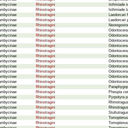
ambycinae
Rhinotragini
Isthmiade 
ambycinae
Rhinotragini
Isthmiade l
ambycinae
Rhinotragini
Laedorcari f
ambycinae
Rhinotragini
Laedorcari 
ambycinae
Rhinotragini
Neoregostom
ambycinae
Rhinotragini
Odontocera
ambycinae
Rhinotragini
Odontocera 
ambycinae
Rhinotragini
Odontocera
ambycinae
Rhinotragini
Odontocera
ambycinae
Rhinotragini
Odontocera 
ambycinae
Rhinotragini
Odontocera 
ambycinae
Rhinotragini
Odontocera 
ambycinae
Rhinotragini
Odontocera
ambycinae
Rhinotragini
Odontocera 
ambycinae
Rhinotragini
Odontocera 
ambycinae
Rhinotragini
Odontocera 
ambycinae
Rhinotragini
Paraphygopo
ambycinae
Rhinotragini
Phespia cer
ambycinae
Rhinotragini
Pyrpotyra p
ambycinae
Rhinotragini
Rhinotragu
ambycinae
Rhinotragini
Rhinotragus
ambycinae
Rhinotragini
Stultutrag
ambycinae
Rhinotragini
Tomopterus
ambycinae
Rhinotragini
Tomopterus 