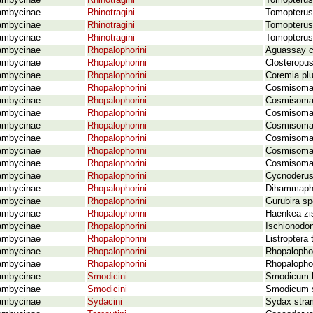
ambycinae
Rhinotragini
Tomopterus 
ambycinae
Rhinotragini
Tomopterus
ambycinae
Rhinotragini
Tomopterus 
ambycinae
Rhinotragini
Tomopterus 
ambycinae
Rhopalophorini
Aguassay co
ambycinae
Rhopalophorini
Closteropus
ambycinae
Rhopalophorini
Coremia plu
ambycinae
Rhopalophorini
Cosmisoma 
ambycinae
Rhopalophorini
Cosmisoma a
ambycinae
Rhopalophorini
Cosmisoma 
ambycinae
Rhopalophorini
Cosmisoma 
ambycinae
Rhopalophorini
Cosmisoma 
ambycinae
Rhopalophorini
Cosmisoma 
ambycinae
Rhopalophorini
Cosmisoma 
ambycinae
Rhopalophorini
Cycnoderus
ambycinae
Rhopalophorini
Dihammapho
ambycinae
Rhopalophorini
Gurubira sp
ambycinae
Rhopalophorini
Haenkea zi
ambycinae
Rhopalophorini
Ischionodon
ambycinae
Rhopalophorini
Listroptera 
ambycinae
Rhopalophorini
Rhopalopho
ambycinae
Rhopalophorini
Rhopalophor
ambycinae
Smodicini
Smodicum 
ambycinae
Smodicini
Smodicum s
ambycinae
Sydacini
Sydax stra