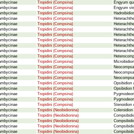
ambycinae
Tropidini (Compsina)
Engyum qua
ambycinae
Tropidini (Compsina)
Engyum vir
ambycinae
Tropidini (Compsina)
Hadroibidio
ambycinae
Tropidini (Compsina)
Heterachth
ambycinae
Tropidini (Compsina)
Heterachth
ambycinae
Tropidini (Compsina)
Heterachthe
ambycinae
Tropidini (Compsina)
Heterachthe
ambycinae
Tropidini (Compsina)
Heterachthe
ambycinae
Tropidini (Compsina)
Heterachth
ambycinae
Tropidini (Compsina)
Heterachthe
ambycinae
Tropidini (Compsina)
Heterocomp
ambycinae
Tropidini (Compsina)
Microibidio
ambycinae
Tropidini (Compsina)
Neocompsa 
ambycinae
Tropidini (Compsina)
Neocompsa 
ambycinae
Tropidini (Compsina)
Neocompsa l
ambycinae
Tropidini (Compsina)
Opsibidion 
ambycinae
Tropidini (Compsina)
Opsibidion 
ambycinae
Tropidini (Compsina)
Pygmodeon 
ambycinae
Tropidini (Compsina)
Pygmodeon m
ambycinae
Tropidini (Compsina)
Stenoidion 
ambycinae
Tropidini (Neoibidionina)
Coleroidion
ambycinae
Tropidini (Neoibidionina)
Compsibidi
ambycinae
Tropidini (Neoibidionina)
Compsibidio
ambycinae
Tropidini (Neoibidionina)
Compsibidi
ambycinae
Tropidini (Neoibidionina)
Compsibidi