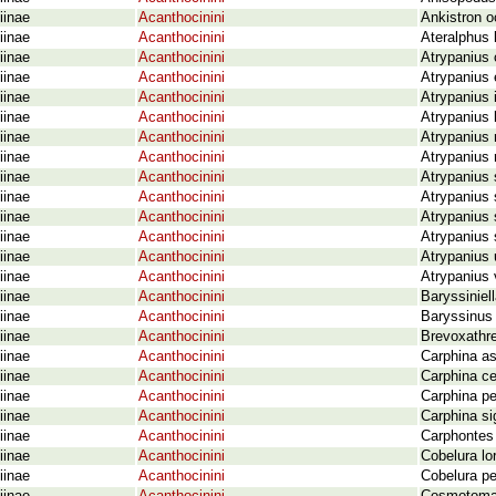
iinae
Acanthocinini
Ankistron o
iinae
Acanthocinini
Ateralphus
iinae
Acanthocinini
Atrypanius
iinae
Acanthocinini
Atrypanius
iinae
Acanthocinini
Atrypanius 
iinae
Acanthocinini
Atrypanius 
iinae
Acanthocinini
Atrypanius
iinae
Acanthocinini
Atrypanius 
iinae
Acanthocinini
Atrypanius
iinae
Acanthocinini
Atrypanius 
iinae
Acanthocinini
Atrypanius 
iinae
Acanthocinini
Atrypanius 
iinae
Acanthocinini
Atrypanius
iinae
Acanthocinini
Atrypanius 
iinae
Acanthocinini
Baryssiniel
iinae
Acanthocinini
Baryssinus 
iinae
Acanthocinini
Brevoxathre
iinae
Acanthocinini
Carphina as
iinae
Acanthocinini
Carphina ce
iinae
Acanthocinini
Carphina pe
iinae
Acanthocinini
Carphina si
iinae
Acanthocinini
Carphontes 
iinae
Acanthocinini
Cobelura lo
iinae
Acanthocinini
Cobelura per