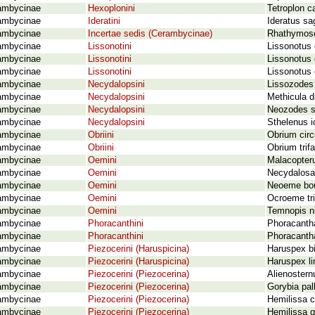
ambycinae
Hexoplonini
Tetroplon c
ambycinae
Ideratini
Ideratus sa
ambycinae
Incertae sedis (Cerambycinae)
Rhathymosc
ambycinae
Lissonotini
Lissonotus c
ambycinae
Lissonotini
Lissonotus 
ambycinae
Lissonotini
Lissonotus 
ambycinae
Necydalopsini
Lissozodes 
ambycinae
Necydalopsini
Methicula d
ambycinae
Necydalopsini
Neozodes s
ambycinae
Necydalopsini
Sthelenus 
ambycinae
Obriini
Obrium circ
ambycinae
Obriini
Obrium trif
ambycinae
Oemini
Malacopteru
ambycinae
Oemini
Necydalosa
ambycinae
Oemini
Neoeme bou
ambycinae
Oemini
Ocroeme tri
ambycinae
Oemini
Temnopis ni
ambycinae
Phoracanthini
Phoracanth
ambycinae
Phoracanthini
Phoracantha
ambycinae
Piezocerini (Haruspicina)
Haruspex bi
ambycinae
Piezocerini (Haruspicina)
Haruspex li
ambycinae
Piezocerini (Piezocerina)
Alienostern
ambycinae
Piezocerini (Piezocerina)
Gorybia pal
ambycinae
Piezocerini (Piezocerina)
Hemilissa c
ambycinae
Piezocerini (Piezocerina)
Hemilissa q