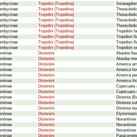
ambycinae
Tropidini (Tropidiina)
Smaragdion 
ambycinae
Tropidini (Tropidiina)
Thoracibidi
ambycinae
Tropidini (Tropidiina)
Thoracibidi
ambycinae
Tropidini (Tropidiina)
Thoracibidi
ambycinae
Tropidini (Tropidiina)
Thoracibidio
ambycinae
Tropidini (Tropidiina)
Tropidion fa
ambycinae
Tropidini (Tropidiina)
Tropidion f
ambycinae
Tropidini (Tropidiina)
Tropidion f
ambycinae
Tropidini (Tropidiina)
Tropidion s
eniinae
Disteniini
Abauba flavi
eniinae
Disteniini
Abauba medi
eniinae
Disteniini
America ame
eniinae
Disteniini
America hov
eniinae
Disteniini
America per
eniinae
Disteniini
America tho
eniinae
Disteniini
Cupecuara a
eniinae
Disteniini
Cupecuara 
eniinae
Disteniini
Distenia (Ba
eniinae
Disteniini
Distenia su
eniinae
Disteniini
Distenia ta
eniinae
Disteniini
Elytrimitat
eniinae
Disteniini
Novantinoe 
eniinae
Disteniini
Novantinoe 
eniinae
Disteniini
Novantinoe t
eniinae
Disteniini
Paracomete