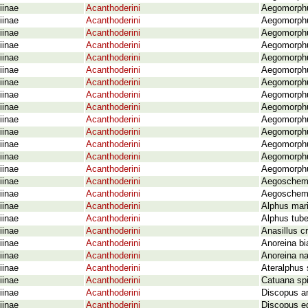
iinae
Acanthoderini
Aegomorphus
iinae
Acanthoderini
Aegomorphus
iinae
Acanthoderini
Aegomorphus
iinae
Acanthoderini
Aegomorphus
iinae
Acanthoderini
Aegomorphus
iinae
Acanthoderini
Aegomorphu
iinae
Acanthoderini
Aegomorphu
iinae
Acanthoderini
Aegomorphu
iinae
Acanthoderini
Aegomorphu
iinae
Acanthoderini
Aegomorphu
iinae
Acanthoderini
Aegomorphu
iinae
Acanthoderini
Aegomorphu
iinae
Acanthoderini
Aegomorphus
iinae
Acanthoderini
Aegomorphu
iinae
Acanthoderini
Aegoschema
iinae
Acanthoderini
Aegoschema
iinae
Acanthoderini
Alphus mar
iinae
Acanthoderini
Alphus tube
iinae
Acanthoderini
Anasillus c
iinae
Acanthoderini
Anoreina bi
iinae
Acanthoderini
Anoreina na
iinae
Acanthoderini
Ateralphus 
iinae
Acanthoderini
Catuana spi
iinae
Acanthoderini
Discopus an
iinae
Acanthoderini
Discopus e