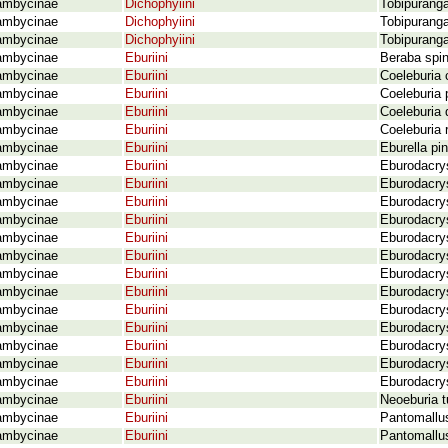
ambycinae
Dichophyiini
Tobipuranga
ambycinae
Dichophyiini
Tobipuranga
ambycinae
Dichophyiini
Tobipurang
ambycinae
Eburiini
Beraba spin
ambycinae
Eburiini
Coeleburia 
ambycinae
Eburiini
Coeleburia 
ambycinae
Eburiini
Coeleburia q
ambycinae
Eburiini
Coeleburia 
ambycinae
Eburiini
Eburella pi
ambycinae
Eburiini
Eburodacrys
ambycinae
Eburiini
Eburodacrys
ambycinae
Eburiini
Eburodacrys
ambycinae
Eburiini
Eburodacrys
ambycinae
Eburiini
Eburodacrys
ambycinae
Eburiini
Eburodacry
ambycinae
Eburiini
Eburodacrys
ambycinae
Eburiini
Eburodacrys
ambycinae
Eburiini
Eburodacrys
ambycinae
Eburiini
Eburodacrys
ambycinae
Eburiini
Eburodacrys
ambycinae
Eburiini
Eburodacrys
ambycinae
Eburiini
Eburodacry
ambycinae
Eburiini
Neoeburia t
ambycinae
Eburiini
Pantomallus
ambycinae
Eburiini
Pantomallus