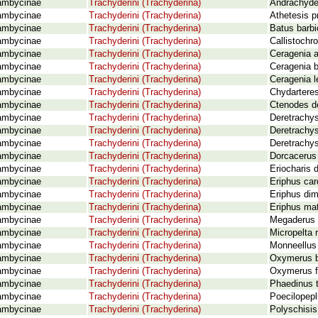
ambycinae
Trachyderini (Trachyderina)
Andrachyde
ambycinae
Trachyderini (Trachyderina)
Athetesis p
ambycinae
Trachyderini (Trachyderina)
Batus barbi
ambycinae
Trachyderini (Trachyderina)
Callistochr
ambycinae
Trachyderini (Trachyderina)
Ceragenia 
ambycinae
Trachyderini (Trachyderina)
Ceragenia b
ambycinae
Trachyderini (Trachyderina)
Ceragenia l
ambycinae
Trachyderini (Trachyderina)
Chydarteres
ambycinae
Trachyderini (Trachyderina)
Ctenodes d
ambycinae
Trachyderini (Trachyderina)
Deretrachy
ambycinae
Trachyderini (Trachyderina)
Deretrachys
ambycinae
Trachyderini (Trachyderina)
Deretrachys
ambycinae
Trachyderini (Trachyderina)
Dorcacerus 
ambycinae
Trachyderini (Trachyderina)
Eriocharis 
ambycinae
Trachyderini (Trachyderina)
Eriphus car
ambycinae
Trachyderini (Trachyderina)
Eriphus dim
ambycinae
Trachyderini (Trachyderina)
Eriphus mat
ambycinae
Trachyderini (Trachyderina)
Megaderus 
ambycinae
Trachyderini (Trachyderina)
Micropelta 
ambycinae
Trachyderini (Trachyderina)
Monneellus
ambycinae
Trachyderini (Trachyderina)
Oxymerus b
ambycinae
Trachyderini (Trachyderina)
Oxymerus f
ambycinae
Trachyderini (Trachyderina)
Phaedinus t
ambycinae
Trachyderini (Trachyderina)
Poecilopepl
ambycinae
Trachyderini (Trachyderina)
Polyschisis 