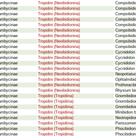
ambycinae
Tropidini (Neoibidionina)
Compsibidi
ambycinae
Tropidini (Neoibidionina)
Compsibidi
ambycinae
Tropidini (Neoibidionina)
Compsibidi
ambycinae
Tropidini (Neoibidionina)
Compsibidio
ambycinae
Tropidini (Neoibidionina)
Compsibidi
ambycinae
Tropidini (Neoibidionina)
Compsibidio
ambycinae
Tropidini (Neoibidionina)
Compsibidi
ambycinae
Tropidini (Neoibidionina)
Compsibidi
ambycinae
Tropidini (Neoibidionina)
Compsibidio
ambycinae
Tropidini (Neoibidionina)
Cycnidolon
ambycinae
Tropidini (Neoibidionina)
Cycnidolon 
ambycinae
Tropidini (Neoibidionina)
Cycnidolon 
ambycinae
Tropidini (Neoibidionina)
Cycnidolon 
ambycinae
Tropidini (Neoibidionina)
Neopotiatuc
ambycinae
Tropidini (Neoibidionina)
Ophtalmibid
ambycinae
Tropidini (Neoibidionina)
Prothoracib
ambycinae
Tropidini (Neoibidionina)
Rhysium bi
ambycinae
Tropidini (Tropidiina)
Gnomibidio
ambycinae
Tropidini (Tropidiina)
Gnomibidio
ambycinae
Tropidini (Tropidiina)
Gnomibidio
ambycinae
Tropidini (Tropidiina)
Minibidion b
ambycinae
Tropidini (Tropidiina)
Neotropidio
ambycinae
Tropidini (Tropidiina)
Perissomeru
ambycinae
Tropidini (Tropidiina)
Phocibidion
ambycinae
Tropidini (Tropidiina)
Phocibidion