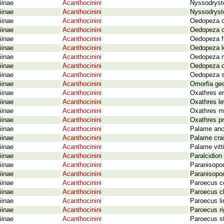
iinae
Acanthocinini
Nyssodryst
iinae
Acanthocinini
Nyssodryste
iinae
Acanthocinini
Oedopeza co
iinae
Acanthocinini
Oedopeza c
iinae
Acanthocinini
Oedopeza f
iinae
Acanthocinini
Oedopeza l
iinae
Acanthocinini
Oedopeza m
iinae
Acanthocinini
Oedopeza oc
iinae
Acanthocinini
Oedopeza se
iinae
Acanthocinini
Omorfia ge
iinae
Acanthocinini
Oxathres er
iinae
Acanthocinini
Oxathres le
iinae
Acanthocinini
Oxathres m
iinae
Acanthocinini
Oxathres p
iinae
Acanthocinini
Palame anc
iinae
Acanthocinini
Palame cra
iinae
Acanthocinini
Palame vitt
iinae
Acanthocinini
Paralcidion
iinae
Acanthocinini
Paranisopo
iinae
Acanthocinini
Paranisopo
iinae
Acanthocinini
Paroecus c
iinae
Acanthocinini
Paroecus ch
iinae
Acanthocinini
Paroecus li
iinae
Acanthocinini
Paroecus ri
iinae
Acanthocinini
Paroecus s