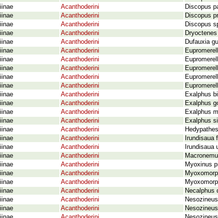
iinae
Acanthoderini
Discopus pa
iinae
Acanthoderini
Discopus p
iinae
Acanthoderini
Discopus sp
iinae
Acanthoderini
Dryoctenes
iinae
Acanthoderini
Dufauxia g
iinae
Acanthoderini
Eupromerell
iinae
Acanthoderini
Eupromerell
iinae
Acanthoderini
Eupromerell
iinae
Acanthoderini
Eupromerella
iinae
Acanthoderini
Eupromerel
iinae
Acanthoderini
Exalphus bi
iinae
Acanthoderini
Exalphus go
iinae
Acanthoderini
Exalphus ma
iinae
Acanthoderini
Exalphus si
iinae
Acanthoderini
Hedypathes
iinae
Acanthoderini
Irundisaua 
iinae
Acanthoderini
Irundisaua 
iinae
Acanthoderini
Macronemus
iinae
Acanthoderini
Myoxinus pi
iinae
Acanthoderini
Myoxomorph
iinae
Acanthoderini
Myoxomorph
iinae
Acanthoderini
Necalphus 
iinae
Acanthoderini
Nesozineus 
iinae
Acanthoderini
Nesozineus 
iinae
Acanthoderini
Nesozineus 