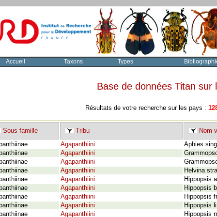
Accueil
Taxons
Types
Bibliographi
Base de données Titan sur
Résultats de votre recherche sur les pays :
12
Sous-famille
Tribu
Nom v
panthiinae
Agapanthiini
Aphies singu
panthiinae
Agapanthiini
Grammopsoi
panthiinae
Agapanthiini
Grammopsoi
panthiinae
Agapanthiini
Helvina str
panthiinae
Agapanthiini
Hippopsis a
panthiinae
Agapanthiini
Hippopsis b
panthiinae
Agapanthiini
Hippopsis f
panthiinae
Agapanthiini
Hippopsis l
panthiinae
Agapanthiini
Hippopsis 