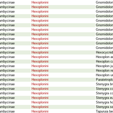
ambycinae
Hexoplonini
Gnomidolon 
ambycinae
Hexoplonini
Gnomidolon
ambycinae
Hexoplonini
Gnomidolon 
ambycinae
Hexoplonini
Gnomidolon
ambycinae
Hexoplonini
Gnomidolon
ambycinae
Hexoplonini
Gnomidolo
ambycinae
Hexoplonini
Gnomidolon
ambycinae
Hexoplonini
Gnomidolon 
ambycinae
Hexoplonini
Gnomidolon
ambycinae
Hexoplonini
Gnomidolon 
ambycinae
Hexoplonini
Gnomidolon
ambycinae
Hexoplonini
Hexocycnid
ambycinae
Hexoplonini
Hexoplon a
ambycinae
Hexoplonini
Hexoplon c
ambycinae
Hexoplonini
Hexoplon j
ambycinae
Hexoplonini
Hexoplon rei
ambycinae
Hexoplonini
Hexoplon u
ambycinae
Hexoplonini
Paratetropl
ambycinae
Hexoplonini
Stenygra br
ambycinae
Hexoplonini
Stenygra c
ambycinae
Hexoplonini
Stenygra c
ambycinae
Hexoplonini
Stenygra eu
ambycinae
Hexoplonini
Stenygra ho
ambycinae
Hexoplonini
Stenygra se
ambycinae
Hexoplonini
Tapuruia be