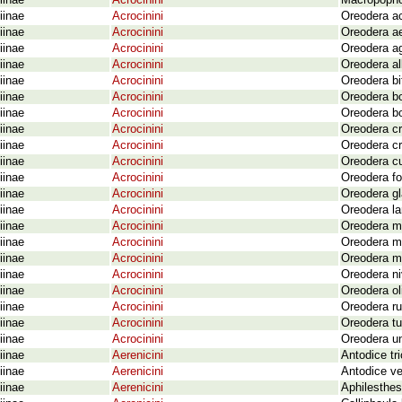
iinae
Acrocinini
Macropophor
iinae
Acrocinini
Oreodera ac
iinae
Acrocinini
Oreodera a
iinae
Acrocinini
Oreodera a
iinae
Acrocinini
Oreodera al
iinae
Acrocinini
Oreodera bi
iinae
Acrocinini
Oreodera b
iinae
Acrocinini
Oreodera bo
iinae
Acrocinini
Oreodera cr
iinae
Acrocinini
Oreodera c
iinae
Acrocinini
Oreodera c
iinae
Acrocinini
Oreodera fo
iinae
Acrocinini
Oreodera gl
iinae
Acrocinini
Oreodera l
iinae
Acrocinini
Oreodera m
iinae
Acrocinini
Oreodera m
iinae
Acrocinini
Oreodera m
iinae
Acrocinini
Oreodera ni
iinae
Acrocinini
Oreodera ol
iinae
Acrocinini
Oreodera ru
iinae
Acrocinini
Oreodera t
iinae
Acrocinini
Oreodera u
iinae
Aerenicini
Antodice tr
iinae
Aerenicini
Antodice ve
iinae
Aerenicini
Aphilesthes