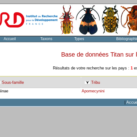
Accueil
Taxons
Types
Bibliographi
Base de données Titan sur
Résultats de votre recherche sur les pays :
1
es
Sous-famille
Tribu
iinae
Apomecynini
|
Accue