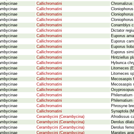
ambycinae
Callichromatini
Chromalizus 
ambycinae
Callichromatini
Cloniophorus 
ambycinae
Callichromatini
Cloniophorus 
ambycinae
Callichromatini
Cloniophorus
ambycinae
Callichromatini
Conamblys ci
ambycinae
Callichromatini
Dictator regi
ambycinae
Callichromatini
Euporus amab
ambycinae
Callichromatini
Euporus cami
ambycinae
Callichromatini
Euporus liob
ambycinae
Callichromatini
Euporus simi
ambycinae
Callichromatini
Hintziellus p
ambycinae
Callichromatini
Hybunca chr
ambycinae
Callichromatini
Litomeces (Eu
ambycinae
Callichromatini
Litomeces sp
ambycinae
Callichromatini
Mecosaspis f
ambycinae
Callichromatini
Mecosaspis m
ambycinae
Callichromatini
Oxyprosopus 
ambycinae
Callichromatini
Philematium 
ambycinae
Callichromatini
Philematium 
ambycinae
Callichromatini
Phrosyne brev
ambycinae
Callichromatini
Synaptola (M
ambycinae
Cerambycini (Cerambycina)
Afrodissus ca
ambycinae
Cerambycini (Cerambycina)
Derolus dilat
ambycinae
Cerambycini (Cerambycina)
Derolus femor
ambycinae
Cerambycini (Cerambycina)
Margites arge