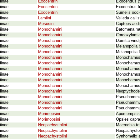
iinae
Exocentrini
Exocentrus (
iinae
Exocentrini
Exocentrus f
iinae
Exocentrini
Sumelis occid
iinae
Lamiini
Velleda calli
iinae
Mesosini
Coptops aedif
iinae
Monochamini
Batomena mul
iinae
Monochamini
Cordoxylamia 
iinae
Monochamini
Domitia virid
iinae
Monochamini
Melanopolia b
iinae
Monochamini
Melanopolia f
iinae
Monochamini
Monochamus (
iinae
Monochamini
Monochamus (
iinae
Monochamini
Monochamus (
iinae
Monochamini
Monochamus (
iinae
Monochamini
Monochamus (
iinae
Monochamini
Monochamus 
iinae
Monochamini
Neoptychodes 
iinae
Monochamini
Pseudhammus 
iinae
Monochamini
Pseudhammus (
iinae
Monochamini
Pseudhammus 
iinae
Morimopsini
Apomempsis b
iinae
Morimopsini
Opsies capr
iinae
Neopachystolini
Macrochia te
iinae
Neopachystolini
Neopachystola
iinae
Neopachystolini
Synhomelix a