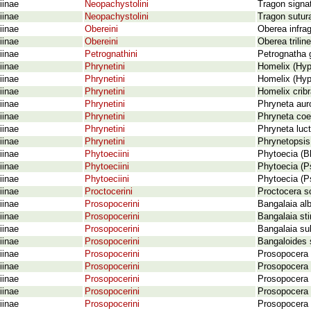
iinae
Neopachystolini
Tragon signat
iinae
Neopachystolini
Tragon sutur
iinae
Obereini
Oberea infra
iinae
Obereini
Oberea trilin
iinae
Petrognathini
Petrognatha g
iinae
Phrynetini
Homelix (Hyp
iinae
Phrynetini
Homelix (Hyp
iinae
Phrynetini
Homelix crib
iinae
Phrynetini
Phryneta aur
iinae
Phrynetini
Phryneta coe
iinae
Phrynetini
Phryneta luc
iinae
Phrynetini
Phrynetopsis 
iinae
Phytoeciini
Phytoecia (Bl
iinae
Phytoeciini
Phytoecia (Ps
iinae
Phytoeciini
Phytoecia (Ps
iinae
Proctocerini
Proctocera sc
iinae
Prosopocerini
Bangalaia al
iinae
Prosopocerini
Bangalaia sti
iinae
Prosopocerini
Bangalaia sul
iinae
Prosopocerini
Bangaloides s
iinae
Prosopocerini
Prosopocera 
iinae
Prosopocerini
Prosopocera (
iinae
Prosopocerini
Prosopocera 
iinae
Prosopocerini
Prosopocera (
iinae
Prosopocerini
Prosopocera (