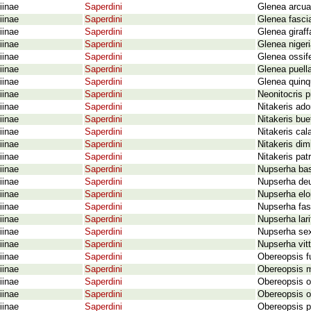
iinae
Saperdini
Glenea arcua
iinae
Saperdini
Glenea fascia
iinae
Saperdini
Glenea giraf
iinae
Saperdini
Glenea nigeri
iinae
Saperdini
Glenea ossif
iinae
Saperdini
Glenea puell
iinae
Saperdini
Glenea quinq
iinae
Saperdini
Neonitocris p
iinae
Saperdini
Nitakeris ad
iinae
Saperdini
Nitakeris bue
iinae
Saperdini
Nitakeris cal
iinae
Saperdini
Nitakeris dim
iinae
Saperdini
Nitakeris pat
iinae
Saperdini
Nupserha bas
iinae
Saperdini
Nupserha deu
iinae
Saperdini
Nupserha elo
iinae
Saperdini
Nupserha fasc
iinae
Saperdini
Nupserha lari
iinae
Saperdini
Nupserha sex
iinae
Saperdini
Nupserha vitt
iinae
Saperdini
Obereopsis f
iinae
Saperdini
Obereopsis m
iinae
Saperdini
Obereopsis o
iinae
Saperdini
Obereopsis o
iinae
Saperdini
Obereopsis p