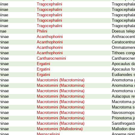
iinae
Tragocephalini
Tragocephal
iinae
Tragocephalini
Tragocephala
iinae
Tragocephalini
Tragocephala
iinae
Tragocephalini
Tragocephala
iinae
Tragocephalini
Tragocephala 
inae
Philini
Doesus telep
ninae
Acanthophorini
Anthracocent
ninae
Acanthophorini
Ceratocentrus
ninae
Acanthophorini
Ommatomenus
ninae
Acanthophorini
Tithoes cong
ninae
Cantharocnemini
Cantharocnem
ninae
Ergatini
Apocaulus dar
ninae
Ergatini
Apocaulus fo
ninae
Ergatini
Eudianodes 
ninae
Macrotomini (Macrotomina)
Anomotoma gr
ninae
Macrotomini (Macrotomina)
Anomotoma oc
ninae
Macrotomini (Macrotomina)
Anomotoma wi
ninae
Macrotomini (Macrotomina)
Aulacopus ret
ninae
Macrotomini (Macrotomina)
Macrotoma pa
ninae
Macrotomini (Macrotomina)
Macrotoma se
ninae
Macrotomini (Macrotomina)
Navosomopsis
ninae
Macrotomini (Macrotomina)
Prionotoma j
ninae
Macrotomini (Macrotomina)
Sarothrogast
ninae
Macrotomini (Mallodonina)
Mallodon dow
ninae
Meroscelisini
Anoeme nigri