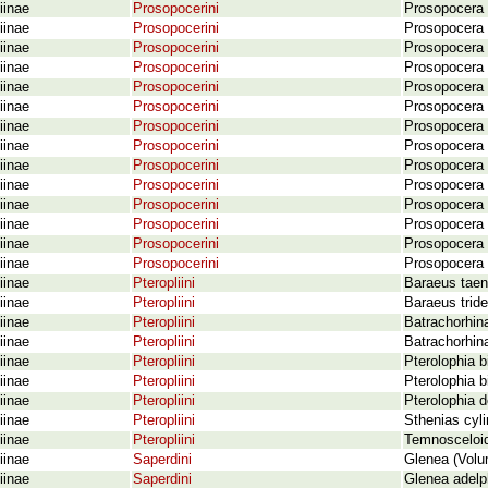
iinae
Prosopocerini
Prosopocera 
iinae
Prosopocerini
Prosopocera 
iinae
Prosopocerini
Prosopocera (
iinae
Prosopocerini
Prosopocera 
iinae
Prosopocerini
Prosopocera (
iinae
Prosopocerini
Prosopocera 
iinae
Prosopocerini
Prosopocera (
iinae
Prosopocerini
Prosopocera
iinae
Prosopocerini
Prosopocera a
iinae
Prosopocerini
Prosopocera
iinae
Prosopocerini
Prosopocera 
iinae
Prosopocerini
Prosopocera 
iinae
Prosopocerini
Prosopocera l
iinae
Prosopocerini
Prosopocera 
iinae
Pteropliini
Baraeus taeni
iinae
Pteropliini
Baraeus tride
iinae
Pteropliini
Batrachorhina
iinae
Pteropliini
Batrachorhina
iinae
Pteropliini
Pterolophia 
iinae
Pteropliini
Pterolophia b
iinae
Pteropliini
Pterolophia de
iinae
Pteropliini
Sthenias cyli
iinae
Pteropliini
Temnosceloid
iinae
Saperdini
Glenea (Volu
iinae
Saperdini
Glenea adelp