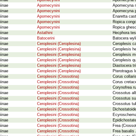
iinae
Apomecynini
Apomecyna co
iinae
Apomecynini
Apomecyna nig
iinae
Apomecynini
Apomecyna p
iinae
Apomecynini
Enaretta cas
iinae
Apomecynini
Ropica congo
iinae
Apomecynini
Ropica ghesq
iinae
Astathini
Hecphora test
iinae
Batocerini
Batocera wyli
iinae
Ceroplesini (Ceroplesina)
Ceroplesis ca
iinae
Ceroplesini (Ceroplesina)
Ceroplesis h
iinae
Ceroplesini (Ceroplesina)
Ceroplesis mo
iinae
Ceroplesini (Ceroplesina)
Ceroplesis qu
iinae
Ceroplesini (Ceroplesina)
Diastocera tr
iinae
Ceroplesini (Ceroplesina)
Pterotragus 
iinae
Ceroplesini (Crossotina)
Corus collari
iinae
Ceroplesini (Crossotina)
Corus cretac
iinae
Ceroplesini (Crossotina)
Corynofrea ru
iinae
Ceroplesini (Crossotina)
Crossotus alb
iinae
Ceroplesini (Crossotina)
Crossotus su
iinae
Ceroplesini (Crossotina)
Crossotus tub
iinae
Ceroplesini (Crossotina)
Dichostatoid
iinae
Ceroplesini (Crossotina)
Ecyroschema 
iinae
Ceroplesini (Crossotina)
Epidichostat
iinae
Ceroplesini (Crossotina)
Frea (Crossot
iinae
Ceroplesini (Crossotina)
Frea basalis