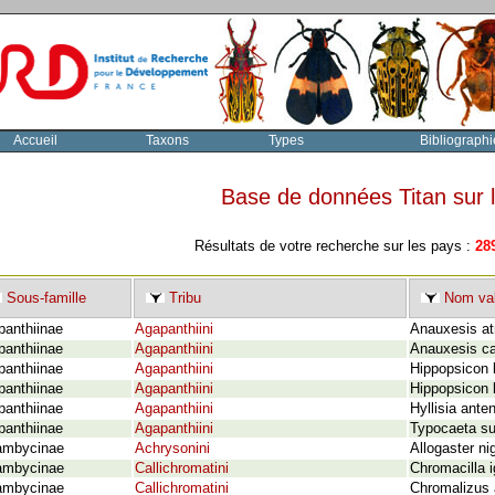
Accueil
Taxons
Types
Bibliographi
Base de données Titan sur
Résultats de votre recherche sur les pays :
28
Sous-famille
Tribu
Nom val
panthiinae
Agapanthiini
Anauxesis atr
panthiinae
Agapanthiini
Anauxesis ca
panthiinae
Agapanthiini
Hippopsicon
panthiinae
Agapanthiini
Hippopsicon 
panthiinae
Agapanthiini
Hyllisia ante
panthiinae
Agapanthiini
Typocaeta s
ambycinae
Achrysonini
Allogaster ni
ambycinae
Callichromatini
Chromacilla i
ambycinae
Callichromatini
Chromalizus a