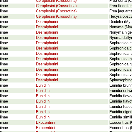
iinae
Ceroplesini (Crossotina)
Frea curta (C
iinae
Ceroplesini (Crossotina)
Frea floccife
iinae
Ceroplesini (Crossotina)
Frea jaguarit
iinae
Ceroplesini (Crossotina)
Hecyra obscur
iinae
Desmiphorini
Diadelia (Myo
iinae
Desmiphorini
Nonyma (Myo
iinae
Desmiphorini
Nonyma niger
iinae
Desmiphorini
Nyoma duffyi
iinae
Desmiphorini
Sophronica c
iinae
Desmiphorini
Sophronica c
iinae
Desmiphorini
Sophronica l
iinae
Desmiphorini
Sophronica ni
iinae
Desmiphorini
Sophronica r
iinae
Desmiphorini
Sophronica s
iinae
Desmiphorini
Sophronica ve
iinae
Desmiphorini
Spinosophron
iinae
Eunidiini
Eunidia brunn
iinae
Eunidiini
Eunidia entwi
iinae
Eunidiini
Eunidia flav
iinae
Eunidiini
Eunidia flavo
iinae
Eunidiini
Eunidia fusco
iinae
Eunidiini
Eunidia niger
iinae
Eunidiini
Eunidia simil
iinae
Exocentrini
Exocentrus (
iinae
Exocentrini
Exocentrus (