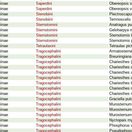
iinae
Saperdini
Obereopsis s
iinae
Saperdini
Obereopsis v
iinae
Stenobiini
Plectroscapu
iinae
Stenobiini
Temnoscelis 
iinae
Sternotomini
Anatragus pu
iinae
Sternotomini
Geloharpya m
iinae
Sternotomini
Sternotomis 
iinae
Sternotomini
Sternotomis p
iinae
Tetraulaxini
Tetraulax pic
iinae
Tragocephalini
Armatosterna
iinae
Tragocephalini
Breuningiana
iinae
Tragocephalini
Chariesthes 
iinae
Tragocephalini
Chariesthes 
iinae
Tragocephalini
Chariesthes a
iinae
Tragocephalini
Chariesthes 
iinae
Tragocephalini
Chariesthes 
iinae
Tragocephalini
Chariesthes 
iinae
Tragocephalini
Chariesthes r
iinae
Tragocephalini
Graciella pul
iinae
Tragocephalini
Murosternum 
iinae
Tragocephalini
Murosternum 
iinae
Tragocephalini
Murosternum 
iinae
Tragocephalini
Nyctopais my
iinae
Tragocephalini
Phosphorus vi
iinae
Tragocephalini
Pseudophosph