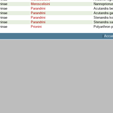
ninae
Meroscelisini
Nannoprionus 
ninae
Parandrini
Acutandra be
ninae
Parandrini
Acutandra ga
ninae
Parandrini
Stenandra ko
ninae
Parandrini
Stenandra sa
ninae
Prionini
Polyarthron p
|
Accue