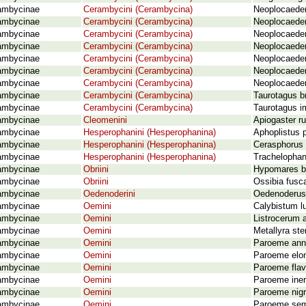
ambycinae
Cerambycini (Cerambycina)
Neoplocaeder
ambycinae
Cerambycini (Cerambycina)
Neoplocaeder
ambycinae
Cerambycini (Cerambycina)
Neoplocaeder
ambycinae
Cerambycini (Cerambycina)
Neoplocaeder
ambycinae
Cerambycini (Cerambycina)
Neoplocaederu
ambycinae
Cerambycini (Cerambycina)
Neoplocaederu
ambycinae
Cerambycini (Cerambycina)
Neoplocaeder
ambycinae
Cerambycini (Cerambycina)
Taurotagus b
ambycinae
Cerambycini (Cerambycina)
Taurotagus i
ambycinae
Cleomenini
Apiogaster ru
ambycinae
Hesperophanini (Hesperophanina)
Aphoplistus p
ambycinae
Hesperophanini (Hesperophanina)
Cerasphorus h
ambycinae
Hesperophanini (Hesperophanina)
Trachelophan
ambycinae
Obriini
Hypomares b
ambycinae
Obriini
Ossibia fusca
ambycinae
Oedenoderini
Oedenoderus 
ambycinae
Oemini
Calybistum lu
ambycinae
Oemini
Listrocerum 
ambycinae
Oemini
Metallyra st
ambycinae
Oemini
Paroeme annu
ambycinae
Oemini
Paroeme elon
ambycinae
Oemini
Paroeme flav
ambycinae
Oemini
Paroeme iner
ambycinae
Oemini
Paroeme nigri
ambycinae
Oemini
Paroeme semi