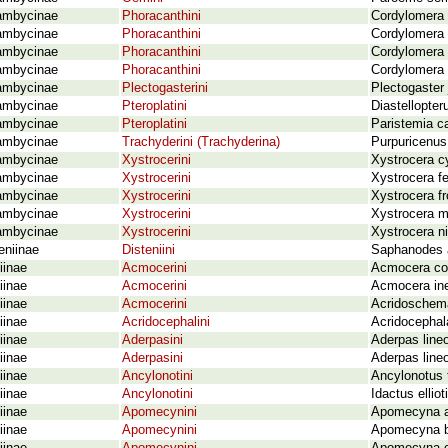
ambycinae
Phoracanthini
Cordylomera 
ambycinae
Phoracanthini
Cordylomera r
ambycinae
Phoracanthini
Cordylomera s
ambycinae
Phoracanthini
Cordylomera s
ambycinae
Plectogasterini
Plectogaster 
ambycinae
Pteroplatini
Diastellopter
ambycinae
Pteroplatini
Paristemia c
ambycinae
Trachyderini (Trachyderina)
Purpuricenus 
ambycinae
Xystrocerini
Xystrocera c
ambycinae
Xystrocerini
Xystrocera f
ambycinae
Xystrocerini
Xystrocera f
ambycinae
Xystrocerini
Xystrocera m
ambycinae
Xystrocerini
Xystrocera ni
eniinae
Disteniini
Saphanodes a
iinae
Acmocerini
Acmocera com
iinae
Acmocerini
Acmocera in
iinae
Acmocerini
Acridoschema
iinae
Acridocephalini
Acridocephala
iinae
Aderpasini
Aderpas lineo
iinae
Aderpasini
Aderpas line
iinae
Ancylonotini
Ancylonotus t
iinae
Ancylonotini
Idactus elliot
iinae
Apomecynini
Apomecyna a
iinae
Apomecynini
Apomecyna b