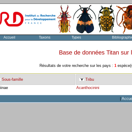
Accueil
Taxons
Types
Bibliographi
Base de données Titan sur
Résultats de votre recherche sur les pays :
1
espèce(s
Sous-famille
Tribu
iinae
Acanthocinini
|
Accue