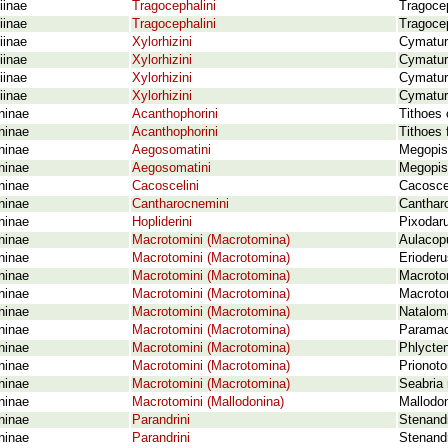
iinae
Tragocephalini
Tragoce
iinae
Tragocephalini
Tragocep
iinae
Xylorhizini
Cymatura
iinae
Xylorhizini
Cymatur
iinae
Xylorhizini
Cymatur
iinae
Xylorhizini
Cymatur
ninae
Acanthophorini
Tithoes 
ninae
Acanthophorini
Tithoes 
ninae
Aegosomatini
Megopis
ninae
Aegosomatini
Megopis 
ninae
Cacoscelini
Cacosce
ninae
Cantharocnemini
Cantharo
ninae
Hopliderini
Pixodar
ninae
Macrotomini (Macrotomina)
Aulacopu
ninae
Macrotomini (Macrotomina)
Erioder
ninae
Macrotomini (Macrotomina)
Macroto
ninae
Macrotomini (Macrotomina)
Macroto
ninae
Macrotomini (Macrotomina)
Nataloma
ninae
Macrotomini (Macrotomina)
Paramac
ninae
Macrotomini (Macrotomina)
Phlycten
ninae
Macrotomini (Macrotomina)
Prionoto
ninae
Macrotomini (Macrotomina)
Seabria
ninae
Macrotomini (Mallodonina)
Mallodo
ninae
Parandrini
Stenandr
ninae
Parandrini
Stenandr