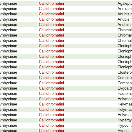
ambycinae
Callichromatini
Agaleptu
ambycinae
Callichromatini
Anexami
ambycinae
Callichromatini
Anubis c
ambycinae
Callichromatini
Anubis h
ambycinae
Callichromatini
Anubis s
ambycinae
Callichromatini
Chromali
ambycinae
Callichromatini
Chromali
ambycinae
Callichromatini
Chromali
ambycinae
Callichromatini
Clonioph
ambycinae
Callichromatini
Cloniop
ambycinae
Callichromatini
Clonioph
ambycinae
Callichromatini
Clonioph
ambycinae
Callichromatini
Clonioph
ambycinae
Callichromatini
Clostero
ambycinae
Callichromatini
Compsom
ambycinae
Callichromatini
Compsom
ambycinae
Callichromatini
Evgoa d
ambycinae
Callichromatini
Hadromas
ambycinae
Callichromatini
Helymae
ambycinae
Callichromatini
Helymae
ambycinae
Callichromatini
Helymaeu
ambycinae
Callichromatini
Helymaeu
ambycinae
Callichromatini
Hypargyr
ambycinae
Callichromatini
Hypocrit
ambycinae
Callichromatini
Hypocrit