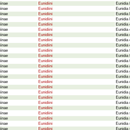
iinae
Eunidiini
Eunidia b
iinae
Eunidiini
Eunidia 
iinae
Eunidiini
Eunidia 
iinae
Eunidiini
Eunidia 
iinae
Eunidiini
Eunidia 
iinae
Eunidiini
Eunidia 
iinae
Eunidiini
Eunidia 
iinae
Eunidiini
Eunidia 
iinae
Eunidiini
Eunidia
iinae
Eunidiini
Eunidia 
iinae
Eunidiini
Eunidia 
iinae
Eunidiini
Eunidia 
iinae
Eunidiini
Eunidia 
iinae
Eunidiini
Eunidia 
iinae
Eunidiini
Eunidia 
iinae
Eunidiini
Eunidia
iinae
Eunidiini
Eunidia 
iinae
Eunidiini
Eunidia 
iinae
Eunidiini
Eunidia 
iinae
Eunidiini
Eunidia 
iinae
Eunidiini
Eunidia 
iinae
Eunidiini
Eunidia 
iinae
Eunidiini
Eunidia 
iinae
Eunidiini
Eunidia
iinae
Eunidiini
Eunidia 