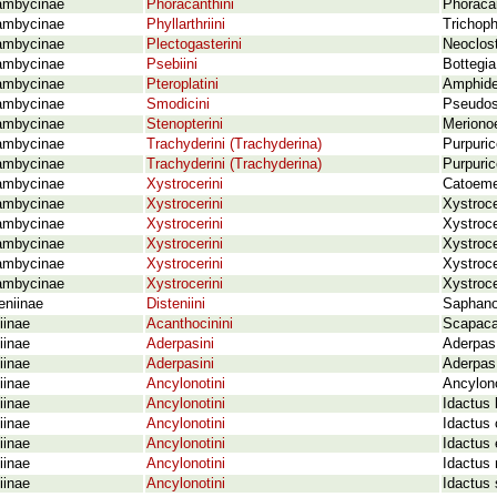
ambycinae
Phoracanthini
Phoracan
ambycinae
Phyllarthriini
Trichoph
ambycinae
Plectogasterini
Neoclost
ambycinae
Psebiini
Bottegia
ambycinae
Pteroplatini
Amphides
ambycinae
Smodicini
Pseudos
ambycinae
Stenopterini
Merionoe
ambycinae
Trachyderini (Trachyderina)
Purpuri
ambycinae
Trachyderini (Trachyderina)
Purpuric
ambycinae
Xystrocerini
Catoeme 
ambycinae
Xystrocerini
Xystroce
ambycinae
Xystrocerini
Xystroce
ambycinae
Xystrocerini
Xystroc
ambycinae
Xystrocerini
Xystroce
ambycinae
Xystrocerini
Xystroce
eniinae
Disteniini
Saphano
iinae
Acanthocinini
Scapacar
iinae
Aderpasini
Aderpas 
iinae
Aderpasini
Aderpas
iinae
Ancylonotini
Ancylono
iinae
Ancylonotini
Idactus 
iinae
Ancylonotini
Idactus 
iinae
Ancylonotini
Idactus e
iinae
Ancylonotini
Idactus
iinae
Ancylonotini
Idactus 