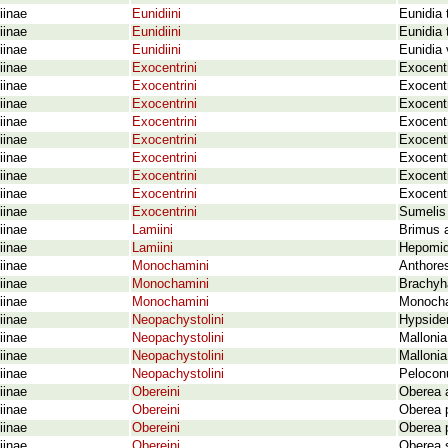
iinae
Eunidiini
Eunidia 
iinae
Eunidiini
Eunidia
iinae
Eunidiini
Eunidia 
iinae
Exocentrini
Exocent
iinae
Exocentrini
Exocent
iinae
Exocentrini
Exocentr
iinae
Exocentrini
Exocentr
iinae
Exocentrini
Exocentr
iinae
Exocentrini
Exocentr
iinae
Exocentrini
Exocent
iinae
Exocentrini
Exocentr
iinae
Exocentrini
Sumelis 
iinae
Lamiini
Brimus a
iinae
Lamiini
Hepomid
iinae
Monochamini
Anthore
iinae
Monochamini
Brachyh
iinae
Monochamini
Monocha
iinae
Neopachystolini
Hypsider
iinae
Neopachystolini
Mallonia
iinae
Neopachystolini
Mallonia
iinae
Neopachystolini
Pelocon
iinae
Obereini
Oberea a
iinae
Obereini
Oberea p
iinae
Obereini
Oberea 
iinae
Obereini
Oberea s