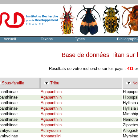
Accueil
Taxons
Types
Bibliographi
Base de données Titan sur
Résultats de votre recherche sur les pays :
411
es
Sous-famille
Tribu
Nom
panthiinae
Agapanthiini
Hippopsi
panthiinae
Agapanthiini
Hippops
panthiinae
Agapanthiini
Hyllisia
panthiinae
Agapanthiini
Hyllisia 
panthiinae
Agapanthiini
Mimohip
panthiinae
Agapanthiini
Nemotra
panthiinae
Agapanthiini
Zipoetes
ambycinae
Achrysonini
Allogast
ambycinae
Aphanasiini
Myrsinu