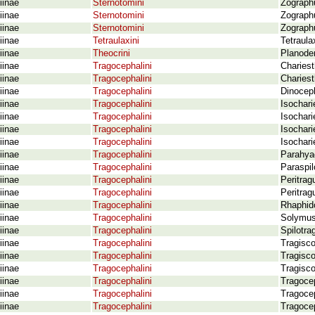
iinae
Sternotomini
Zographu
iinae
Sternotomini
Zographu
iinae
Sternotomini
Zographu
iinae
Tetraulaxini
Tetraula
iinae
Theocrini
Planodem
iinae
Tragocephalini
Chariest
iinae
Tragocephalini
Chariest
iinae
Tragocephalini
Dinocep
iinae
Tragocephalini
Isochari
iinae
Tragocephalini
Isochari
iinae
Tragocephalini
Isochari
iinae
Tragocephalini
Isochari
iinae
Tragocephalini
Parahyag
iinae
Tragocephalini
Paraspil
iinae
Tragocephalini
Peritrag
iinae
Tragocephalini
Peritrag
iinae
Tragocephalini
Rhaphid
iinae
Tragocephalini
Solymus 
iinae
Tragocephalini
Spilotra
iinae
Tragocephalini
Tragisc
iinae
Tragocephalini
Tragisc
iinae
Tragocephalini
Tragisco
iinae
Tragocephalini
Tragoce
iinae
Tragocephalini
Tragocep
iinae
Tragocephalini
Tragocep