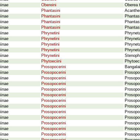
iinae
Obereini
Oberea t
iinae
Phantasini
Acanthes
iinae
Phantasini
Phantas
iinae
Phantasini
Phantasi
iinae
Phantasini
Phantasi
iinae
Phrynetini
Phrynet
iinae
Phrynetini
Phrynet
iinae
Phrynetini
Phrynet
iinae
Phrynetini
Phryneta
iinae
Phrynetini
Stenophr
iinae
Phytoeciini
Phytoecia
iinae
Prosopocerini
Bangala
iinae
Prosopocerini
Prosopoc
iinae
Prosopocerini
Prosopoc
iinae
Prosopocerini
Prosopoc
iinae
Prosopocerini
Prosopoc
iinae
Prosopocerini
Prosopoc
iinae
Prosopocerini
Prosopoc
iinae
Prosopocerini
Prosopoc
iinae
Prosopocerini
Prosopoc
iinae
Prosopocerini
Prosopoc
iinae
Prosopocerini
Prosopoc
iinae
Prosopocerini
Prosopo
iinae
Prosopocerini
Prosopoc