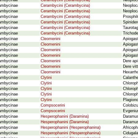
ambycinae
Cerambycini (Cerambycina)
Neoploca
ambycinae
Cerambycini (Cerambycina)
Neoploc
ambycinae
Cerambycini (Cerambycina)
Neoploca
ambycinae
Cerambycini (Cerambycina)
Prosphil
ambycinae
Cerambycini (Cerambycina)
Spinider
ambycinae
Cerambycini (Cerambycina)
Taurotag
ambycinae
Cerambycini (Cerambycina)
Trichode
ambycinae
Cleomenini
Apiogas
ambycinae
Cleomenini
Apiogas
ambycinae
Cleomenini
Apiogast
ambycinae
Cleomenini
Apiogas
ambycinae
Cleomenini
Dere api
ambycinae
Cleomenini
Dere vit
ambycinae
Cleomenini
Hexarrho
ambycinae
Clytini
Calanthe
ambycinae
Clytini
Chlorop
ambycinae
Clytini
Chloroph
ambycinae
Clytini
Chloroph
ambycinae
Clytini
Plagiono
ambycinae
Compsocerini
Colobizu
ambycinae
Compsocerini
Evgeniu
ambycinae
Hesperophanini (Daramina)
Daramus
ambycinae
Hesperophanini (Daramina)
Daramus 
ambycinae
Hesperophanini (Hesperophanina)
Africop
ambycinae
Hesperophanini (Hesperophanina)
Cidugala