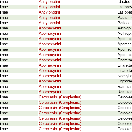
iinae
Ancylonotini
Idactus 
iinae
Ancylonotini
Lasiope
iinae
Ancylonotini
Lasiope
iinae
Ancylonotini
Paralati
iinae
Ancylonotini
Paridact
iinae
Apomecynini
Aethiopi
iinae
Apomecynini
Aethiopi
iinae
Apomecynini
Apomecy
iinae
Apomecynini
Apomecy
iinae
Apomecynini
Apomecy
iinae
Apomecynini
Apomecy
iinae
Apomecynini
Enaretta
iinae
Apomecynini
Enaretta
iinae
Apomecynini
Enaretta
iinae
Apomecynini
Neosybra
iinae
Apomecynini
Ogmoder
iinae
Apomecynini
Ramulari
iinae
Apomecynini
Ramulari
iinae
Ceroplesini (Ceroplesina)
Ceroples
iinae
Ceroplesini (Ceroplesina)
Ceroples
iinae
Ceroplesini (Ceroplesina)
Ceroples
iinae
Ceroplesini (Ceroplesina)
Ceroples
iinae
Ceroplesini (Ceroplesina)
Ceroples
iinae
Ceroplesini (Ceroplesina)
Ceroples
iinae
Ceroplesini (Ceroplesina)
Ceroples