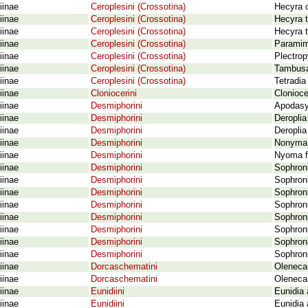
iinae
Ceroplesini (Crossotina)
Hecyra o
iinae
Ceroplesini (Crossotina)
Hecyra t
iinae
Ceroplesini (Crossotina)
Hecyra t
iinae
Ceroplesini (Crossotina)
Paramimi
iinae
Ceroplesini (Crossotina)
Plectro
iinae
Ceroplesini (Crossotina)
Tambusa
iinae
Ceroplesini (Crossotina)
Tetradia
iinae
Cloniocerini
Clonioce
iinae
Desmiphorini
Apodasy
iinae
Desmiphorini
Deroplia
iinae
Desmiphorini
Deroplia
iinae
Desmiphorini
Nonyma 
iinae
Desmiphorini
Nyoma f
iinae
Desmiphorini
Sophroni
iinae
Desmiphorini
Sophroni
iinae
Desmiphorini
Sophroni
iinae
Desmiphorini
Sophroni
iinae
Desmiphorini
Sophroni
iinae
Desmiphorini
Sophroni
iinae
Desmiphorini
Sophroni
iinae
Desmiphorini
Sophroni
iinae
Dorcaschematini
Oleneca
iinae
Dorcaschematini
Olenecam
iinae
Eunidiini
Eunidia 
iinae
Eunidiini
Eunidia