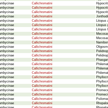
ambycinae
Callichromatini
Hypocrit
ambycinae
Callichromatini
Hypocri
ambycinae
Callichromatini
Hypocrit
ambycinae
Callichromatini
Jonthodi
ambycinae
Callichromatini
Litopus 
ambycinae
Callichromatini
Litopus 
ambycinae
Callichromatini
Litopus 
ambycinae
Callichromatini
Mecosasp
ambycinae
Callichromatini
Mecosas
ambycinae
Callichromatini
Namibom
ambycinae
Callichromatini
Oligosm
ambycinae
Callichromatini
Pelidnop
ambycinae
Callichromatini
Pelidnop
ambycinae
Callichromatini
Phasgan
ambycinae
Callichromatini
Philema
ambycinae
Callichromatini
Philema
ambycinae
Callichromatini
Philemat
ambycinae
Callichromatini
Phyllocn
ambycinae
Callichromatini
Phyllocn
ambycinae
Callichromatini
Phylloc
ambycinae
Callichromatini
Promeces
ambycinae
Callichromatini
Promecid
ambycinae
Callichromatini
Psilomas
ambycinae
Callichromatini
Rhopalo
ambycinae
Callichromatini
Rhopalo