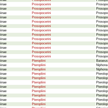
iinae
Prosopocerini
Prosopoc
iinae
Prosopocerini
Prosopoc
iinae
Prosopocerini
Prosopoc
iinae
Prosopocerini
Prosopoc
iinae
Prosopocerini
Prosopoc
iinae
Prosopocerini
Prosopo
iinae
Prosopocerini
Prosopo
iinae
Prosopocerini
Prosopo
iinae
Prosopocerini
Prosopoc
iinae
Prosopocerini
Prosopo
iinae
Prosopocerini
Prosopo
iinae
Prosopocerini
Prosopoc
iinae
Prosopocerini
Prosopoc
iinae
Prosopocerini
Prosopoc
iinae
Pteropliini
Baraeus 
iinae
Pteropliini
Niphona
iinae
Pteropliini
Niphona 
iinae
Pteropliini
Pterolop
iinae
Pteropliini
Pterolop
iinae
Pteropliini
Pterolop
iinae
Pteropliini
Pterolop
iinae
Pteropliini
Pterolo
iinae
Pteropliini
Pterolo
iinae
Pteropliini
Pterolop
iinae
Pteropliini
Pterolop