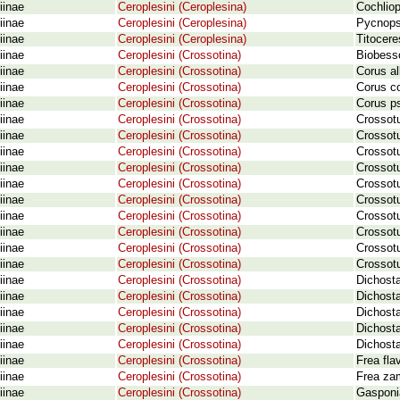
iinae
Ceroplesini (Ceroplesina)
Cochliop
iinae
Ceroplesini (Ceroplesina)
Pycnops
iinae
Ceroplesini (Ceroplesina)
Titocere
iinae
Ceroplesini (Crossotina)
Biobess
iinae
Ceroplesini (Crossotina)
Corus al
iinae
Ceroplesini (Crossotina)
Corus co
iinae
Ceroplesini (Crossotina)
Corus ps
iinae
Ceroplesini (Crossotina)
Crossotu
iinae
Ceroplesini (Crossotina)
Crossotu
iinae
Ceroplesini (Crossotina)
Crossotu
iinae
Ceroplesini (Crossotina)
Crossotu
iinae
Ceroplesini (Crossotina)
Crossotu
iinae
Ceroplesini (Crossotina)
Crossotu
iinae
Ceroplesini (Crossotina)
Crossot
iinae
Ceroplesini (Crossotina)
Crossotu
iinae
Ceroplesini (Crossotina)
Crossotu
iinae
Ceroplesini (Crossotina)
Crossotu
iinae
Ceroplesini (Crossotina)
Dichosta
iinae
Ceroplesini (Crossotina)
Dichost
iinae
Ceroplesini (Crossotina)
Dichost
iinae
Ceroplesini (Crossotina)
Dichosta
iinae
Ceroplesini (Crossotina)
Dichosta
iinae
Ceroplesini (Crossotina)
Frea fla
iinae
Ceroplesini (Crossotina)
Frea za
iinae
Ceroplesini (Crossotina)
Gasponia