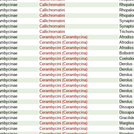
ambycinae
Callichromatini
Rhopalo
ambycinae
Callichromatini
Rhopalo
ambycinae
Callichromatini
Rhopalo
ambycinae
Callichromatini
Synaptol
ambycinae
Callichromatini
Synaptol
ambycinae
Callichromatini
Trichom
ambycinae
Cerambycini (Cerambycina)
Afrodiss
ambycinae
Cerambycini (Cerambycina)
Afrodiss
ambycinae
Cerambycini (Cerambycina)
Afrodiss
ambycinae
Cerambycini (Cerambycina)
Bolbotri
ambycinae
Cerambycini (Cerambycina)
Coelodo
ambycinae
Cerambycini (Cerambycina)
Derolus 
ambycinae
Cerambycini (Cerambycina)
Derolus 
ambycinae
Cerambycini (Cerambycina)
Derolus
ambycinae
Cerambycini (Cerambycina)
Derolus 
ambycinae
Cerambycini (Cerambycina)
Derolus
ambycinae
Cerambycini (Cerambycina)
Derolus 
ambycinae
Cerambycini (Cerambycina)
Derolus 
ambycinae
Cerambycini (Cerambycina)
Derolus 
ambycinae
Cerambycini (Cerambycina)
Dissapor
ambycinae
Cerambycini (Cerambycina)
Dissapor
ambycinae
Cerambycini (Cerambycina)
Gracilid
ambycinae
Cerambycini (Cerambycina)
Margites
ambycinae
Cerambycini (Cerambycina)
Microder