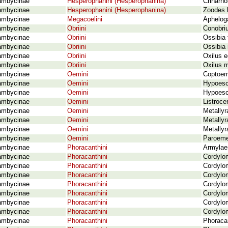
ambycinae
Hesperophanini (Hesperophanina)
Crinarno
ambycinae
Hesperophanini (Hesperophanina)
Zoodes l
ambycinae
Megacoelini
Apheloga
ambycinae
Obriini
Conobriu
ambycinae
Obriini
Ossibia 
ambycinae
Obriini
Ossibia 
ambycinae
Obriini
Oxilus e
ambycinae
Obriini
Oxilus m
ambycinae
Oemini
Coptoeme
ambycinae
Oemini
Hypoesc
ambycinae
Oemini
Hypoesch
ambycinae
Oemini
Listroce
ambycinae
Oemini
Metallyr
ambycinae
Oemini
Metallyr
ambycinae
Oemini
Metallyr
ambycinae
Oemini
Paroeme 
ambycinae
Phoracanthini
Armylae
ambycinae
Phoracanthini
Cordylom
ambycinae
Phoracanthini
Cordylo
ambycinae
Phoracanthini
Cordylom
ambycinae
Phoracanthini
Cordylo
ambycinae
Phoracanthini
Cordylom
ambycinae
Phoracanthini
Cordylo
ambycinae
Phoracanthini
Cordylom
ambycinae
Phoracanthini
Phoraca