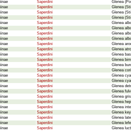
iinae
Saperdini
Glenea (Po
iinae
Saperdini
Glenea (St
iinae
Saperdini
Glenea (St
iinae
Saperdini
Glenea (St
iinae
Saperdini
Glenea albo
iinae
Saperdini
Glenea albo
iinae
Saperdini
Glenea alb
iinae
Saperdini
Glenea albo
iinae
Saperdini
Glenea aro
iinae
Saperdini
Glenea atr
iinae
Saperdini
Glenea bas
iinae
Saperdini
Glenea bim
iinae
Saperdini
Glenea bur
iinae
Saperdini
Glenea cori
iinae
Saperdini
Glenea cya
iinae
Saperdini
Glenea cya
iinae
Saperdini
Glenea det
iinae
Saperdini
Glenea ful
iinae
Saperdini
Glenea gri
iinae
Saperdini
Glenea he
iinae
Saperdini
Glenea int
iinae
Saperdini
Glenea key
iinae
Saperdini
Glenea late
iinae
Saperdini
Glenea lefe
iinae
Saperdini
Glenea luc