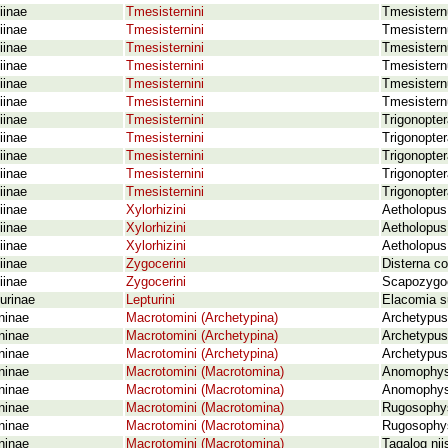
iinae
Tmesisternini
Tmesistern
iinae
Tmesisternini
Tmesistern
iinae
Tmesisternini
Tmesistern
iinae
Tmesisternini
Tmesistern
iinae
Tmesisternini
Tmesistern
iinae
Tmesisternini
Tmesistern
iinae
Tmesisternini
Trigonopte
iinae
Tmesisternini
Trigonopter
iinae
Tmesisternini
Trigonopte
iinae
Tmesisternini
Trigonopte
iinae
Tmesisternini
Trigonopter
iinae
Xylorhizini
Aetholopus
iinae
Xylorhizini
Aetholopus
iinae
Xylorhizini
Aetholopus
iinae
Zygocerini
Disterna c
iinae
Zygocerini
Scapozygoc
urinae
Lepturini
Elacomia su
ninae
Macrotomini (Archetypina)
Archetypus
ninae
Macrotomini (Archetypina)
Archetypus
ninae
Macrotomini (Archetypina)
Archetypus
ninae
Macrotomini (Macrotomina)
Anomophysi
ninae
Macrotomini (Macrotomina)
Anomophysi
ninae
Macrotomini (Macrotomina)
Rugosophys
ninae
Macrotomini (Macrotomina)
Rugosophys
ninae
Macrotomini (Macrotomina)
Tagalog nii