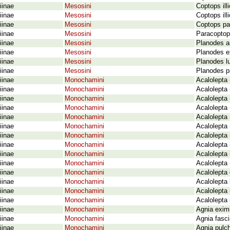
iinae
Mesosini
Coptops ill
iinae
Mesosini
Coptops ill
iinae
Mesosini
Coptops pa
iinae
Mesosini
Paracoptops
iinae
Mesosini
Planodes a
iinae
Mesosini
Planodes ex
iinae
Mesosini
Planodes l
iinae
Mesosini
Planodes p
iinae
Monochamini
Acalolepta 
iinae
Monochamini
Acalolepta
iinae
Monochamini
Acalolepta
iinae
Monochamini
Acalolepta 
iinae
Monochamini
Acalolepta
iinae
Monochamini
Acalolepta 
iinae
Monochamini
Acalolepta
iinae
Monochamini
Acalolepta
iinae
Monochamini
Acalolepta
iinae
Monochamini
Acalolepta
iinae
Monochamini
Acalolepta
iinae
Monochamini
Acalolepta
iinae
Monochamini
Acalolepta
iinae
Monochamini
Acalolepta 
iinae
Monochamini
Agnia exim
iinae
Monochamini
Agnia fasc
iinae
Monochamini
Agnia pulch