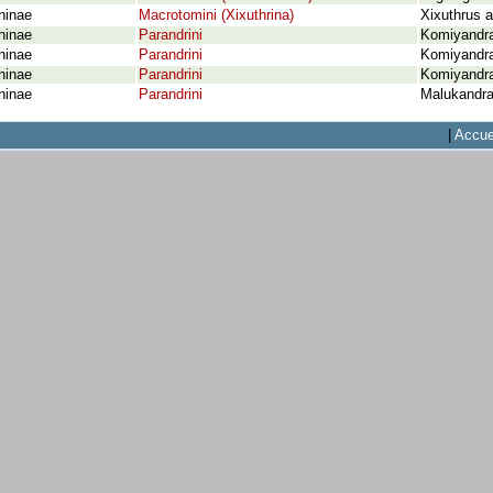
ninae
Macrotomini (Xixuthrina)
Xixuthrus a
ninae
Parandrini
Komiyandra
ninae
Parandrini
Komiyandra
ninae
Parandrini
Komiyandra
ninae
Parandrini
Malukandra
|
Accue