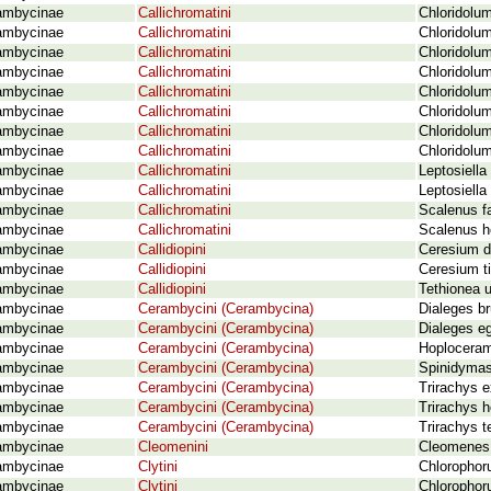
ambycinae
Callichromatini
Chloridolu
ambycinae
Callichromatini
Chloridolum
ambycinae
Callichromatini
Chloridolu
ambycinae
Callichromatini
Chloridolu
ambycinae
Callichromatini
Chloridolu
ambycinae
Callichromatini
Chloridolum
ambycinae
Callichromatini
Chloridolu
ambycinae
Callichromatini
Chloridolu
ambycinae
Callichromatini
Leptosiella
ambycinae
Callichromatini
Leptosiella
ambycinae
Callichromatini
Scalenus f
ambycinae
Callichromatini
Scalenus he
ambycinae
Callidiopini
Ceresium d
ambycinae
Callidiopini
Ceresium ti
ambycinae
Callidiopini
Tethionea 
ambycinae
Cerambycini (Cerambycina)
Dialeges br
ambycinae
Cerambycini (Cerambycina)
Dialeges e
ambycinae
Cerambycini (Cerambycina)
Hoploceram
ambycinae
Cerambycini (Cerambycina)
Spinidymas
ambycinae
Cerambycini (Cerambycina)
Trirachys 
ambycinae
Cerambycini (Cerambycina)
Trirachys h
ambycinae
Cerambycini (Cerambycina)
Trirachys t
ambycinae
Cleomenini
Cleomenes 
ambycinae
Clytini
Chlorophoru
ambycinae
Clytini
Chlorophor