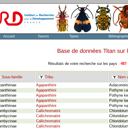
Accueil
Taxons
Types
Bibliographi
Base de données Titan sur
Résultats de votre recherche sur les pays :
487
Sous-famille
Tribu
Nom v
panthiinae
Agapanthiini
Aulaconotop
panthiinae
Agapanthiini
Pothyne ca
panthiinae
Agapanthiini
Pothyne ke
panthiinae
Agapanthiini
Pothyne la
panthiinae
Agapanthiini
Pothyne ru
ambycinae
Callichromatini
Chloridolum
ambycinae
Callichromatini
Chloridolu
ambycinae
Callichromatini
Chloridolu
ambycinae
Callichromatini
Chloridolu