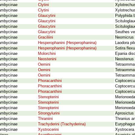
ambycinae
Clytini
Xylotrechu
ambycinae
Clytini
Xylotrechu
ambycinae
Glaucytini
Polyphida 
ambycinae
Glaucytini
Scituloglau
ambycinae
Glaucytini
Scituloglau
ambycinae
Glaucytini
Seuthes ve
ambycinae
Graciliini
Neomicrus 
ambycinae
Hesperophanini (Hesperophanina)
Laodora pi
ambycinae
Hesperophanini (Hesperophanina)
Sotira fle
ambycinae
Molorchini
Epania dis
ambycinae
Neostenini
Neostenus 
ambycinae
Oemini
Tetraommat
ambycinae
Oemini
Tetraommat
ambycinae
Oemini
Tetraommat
ambycinae
Phoracanthini
Coptocercu
ambycinae
Phoracanthini
Coptocercu
ambycinae
Phoracanthini
Coptocercu
ambycinae
Stenopterini
Merionoeda
ambycinae
Stenopterini
Merionoeda
ambycinae
Stenopterini
Merionoeda
ambycinae
Strongylurini
Aprosictus 
ambycinae
Thraniini
Thranius a
ambycinae
Trachyderini (Trachyderina)
Euryphagus 
ambycinae
Xystrocerini
Xystrocera 