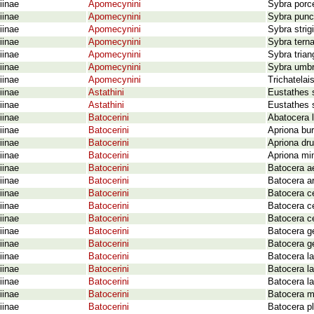
iinae
Apomecynini
Sybra porc
iinae
Apomecynini
Sybra punct
iinae
Apomecynini
Sybra stri
iinae
Apomecynini
Sybra tern
iinae
Apomecynini
Sybra trian
iinae
Apomecynini
Sybra umbr
iinae
Apomecynini
Trichatelai
iinae
Astathini
Eustathes 
iinae
Astathini
Eustathes 
iinae
Batocerini
Abatocera 
iinae
Batocerini
Apriona bu
iinae
Batocerini
Apriona dr
iinae
Batocerini
Apriona min
iinae
Batocerini
Batocera a
iinae
Batocerini
Batocera ar
iinae
Batocerini
Batocera c
iinae
Batocerini
Batocera c
iinae
Batocerini
Batocera c
iinae
Batocerini
Batocera ge
iinae
Batocerini
Batocera g
iinae
Batocerini
Batocera la
iinae
Batocerini
Batocera la
iinae
Batocerini
Batocera l
iinae
Batocerini
Batocera m
iinae
Batocerini
Batocera p