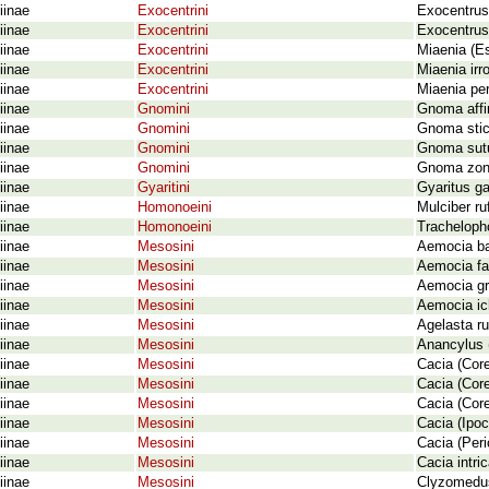
iinae
Exocentrini
Exocentrus
iinae
Exocentrini
Exocentrus 
iinae
Exocentrini
Miaenia (E
iinae
Exocentrini
Miaenia irr
iinae
Exocentrini
Miaenia pe
iinae
Gnomini
Gnoma affi
iinae
Gnomini
Gnoma stic
iinae
Gnomini
Gnoma sutu
iinae
Gnomini
Gnoma zona
iinae
Gyaritini
Gyaritus g
iinae
Homonoeini
Mulciber ru
iinae
Homonoeini
Trachelopho
iinae
Mesosini
Aemocia ba
iinae
Mesosini
Aemocia fa
iinae
Mesosini
Aemocia gr
iinae
Mesosini
Aemocia i
iinae
Mesosini
Agelasta r
iinae
Mesosini
Anancylus 
iinae
Mesosini
Cacia (Core
iinae
Mesosini
Cacia (Cor
iinae
Mesosini
Cacia (Core
iinae
Mesosini
Cacia (Ipoc
iinae
Mesosini
Cacia (Peri
iinae
Mesosini
Cacia intri
iinae
Mesosini
Clyzomedus