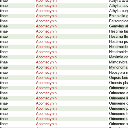
iinae
Apomecynini
Athylia av
iinae
Apomecynini
Athylia lae
iinae
Apomecynini
Athylia pur
iinae
Apomecynini
Enispiella 
iinae
Apomecynini
Falsoropica
iinae
Apomecynini
Gemylus al
iinae
Apomecynini
Hestima bi
iinae
Apomecynini
Hestima fl
iinae
Apomecynini
Hestima ps
iinae
Apomecynini
Hestimoide
iinae
Apomecynini
Hestimoide
iinae
Apomecynini
Meximia de
iinae
Apomecynini
Mimosybra 
iinae
Apomecynini
Mynonoma e
iinae
Apomecynini
Neosybra i
iinae
Apomecynini
Oopsis kei
iinae
Apomecynini
Orcesis ph
iinae
Apomecynini
Orinoeme a
iinae
Apomecynini
Orinoeme a
iinae
Apomecynini
Orinoeme l
iinae
Apomecynini
Orinoeme o
iinae
Apomecynini
Orinoeme p
iinae
Apomecynini
Orinoeme t
iinae
Apomecynini
Orinoeme un
iinae
Apomecynini
Orinoeme x