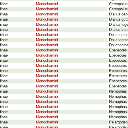
iinae
Monochamini
Cereopsius
iinae
Monochamini
Cereopsius
iinae
Monochamini
Diallus ge
iinae
Monochamini
Diallus gut
iinae
Monochamini
Diallus lu
iinae
Monochamini
Diallus su
iinae
Monochamini
Dolichopros
iinae
Monochamini
Dolichopro
iinae
Monochamini
Dolichopro
iinae
Monochamini
Epepeotes 
iinae
Monochamini
Epepeotes 
iinae
Monochamini
Epepeotes d
iinae
Monochamini
Epepeotes 
iinae
Monochamini
Epepeotes 
iinae
Monochamini
Epepeotes 
iinae
Monochamini
Epepeotes t
iinae
Monochamini
Epepeotes 
iinae
Monochamini
Nemophas b
iinae
Monochamini
Nemophas 
iinae
Monochamini
Nemophas f
iinae
Monochamini
Nemophas g
iinae
Monochamini
Nemophas h
iinae
Monochamini
Nemophas 
iinae
Monochamini
Pelargoderu
iinae
Monochamini
Pelargoder