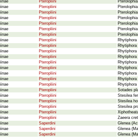
iinae
Pteropliini
Pterolophia
iinae
Pteropliini
Pterolophia
iinae
Pteropliini
Pterolophia
iinae
Pteropliini
Pterolophi
iinae
Pteropliini
Pterolophia
iinae
Pteropliini
Pterolophi
iinae
Pteropliini
Pterolophia
iinae
Pteropliini
Rhytiphora
iinae
Pteropliini
Rhytiphora
iinae
Pteropliini
Rhytiphora
iinae
Pteropliini
Rhytiphora
iinae
Pteropliini
Rhytiphora 
iinae
Pteropliini
Rhytiphora 
iinae
Pteropliini
Rhytiphora 
iinae
Pteropliini
Rhytiphora
iinae
Pteropliini
Rhytiphora 
iinae
Pteropliini
Sotades pl
iinae
Pteropliini
Stesilea fe
iinae
Pteropliini
Stesilea h
iinae
Pteropliini
Stesilea pr
iinae
Pteropliini
Xiphotheat
iinae
Pteropliini
Zaeera cre
iinae
Saperdini
Glenea (Acu
iinae
Saperdini
Glenea (Ma
iinae
Saperdini
Glenea (Ma