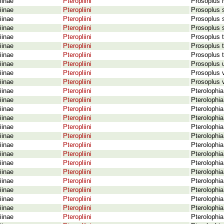
iinae
Pteropliini
Prosoplus 
iinae
Pteropliini
Prosoplus 
iinae
Pteropliini
Prosoplus s
iinae
Pteropliini
Prosoplus 
iinae
Pteropliini
Prosoplus 
iinae
Pteropliini
Prosoplus 
iinae
Pteropliini
Prosoplus 
iinae
Pteropliini
Prosoplus 
iinae
Pteropliini
Prosoplus 
iinae
Pteropliini
Prosoplus v
iinae
Pteropliini
Pterolophia
iinae
Pteropliini
Pterolophia
iinae
Pteropliini
Pterolophia
iinae
Pteropliini
Pterolophia
iinae
Pteropliini
Pterolophia
iinae
Pteropliini
Pterolophia
iinae
Pteropliini
Pterolophia
iinae
Pteropliini
Pterolophia
iinae
Pteropliini
Pterolophia
iinae
Pteropliini
Pterolophia
iinae
Pteropliini
Pterolophia
iinae
Pteropliini
Pterolophi
iinae
Pteropliini
Pterolophia
iinae
Pteropliini
Pterolophia
iinae
Pteropliini
Pterolophia