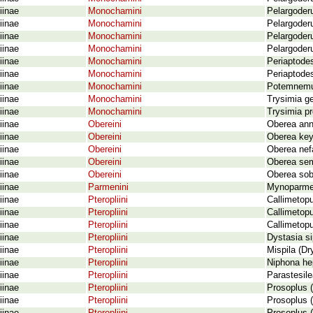
iinae
Monochamini
Pelargoderu
iinae
Monochamini
Pelargoderu
iinae
Monochamini
Pelargoderu
iinae
Monochamini
Pelargoderu
iinae
Monochamini
Periaptodes
iinae
Monochamini
Periaptode
iinae
Monochamini
Potemnemus
iinae
Monochamini
Trysimia g
iinae
Monochamini
Trysimia p
iinae
Obereini
Oberea ann
iinae
Obereini
Oberea key
iinae
Obereini
Oberea nef
iinae
Obereini
Oberea se
iinae
Obereini
Oberea sob
iinae
Parmenini
Mynoparmena
iinae
Pteropliini
Callimetopus
iinae
Pteropliini
Callimetopu
iinae
Pteropliini
Callimetop
iinae
Pteropliini
Dystasia s
iinae
Pteropliini
Mispila (Dr
iinae
Pteropliini
Niphona hep
iinae
Pteropliini
Parastesile
iinae
Pteropliini
Prosoplus (
iinae
Pteropliini
Prosoplus 