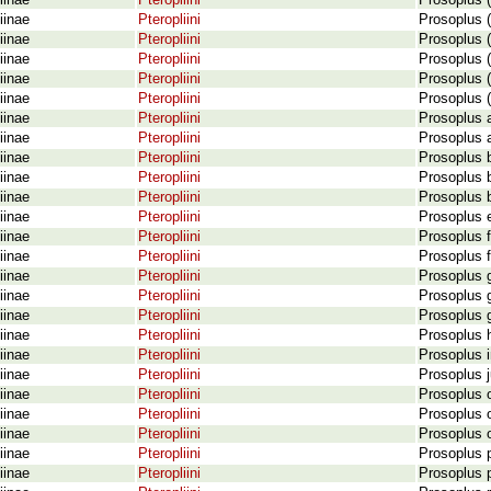
iinae
Pteropliini
Prosoplus 
iinae
Pteropliini
Prosoplus 
iinae
Pteropliini
Prosoplus 
iinae
Pteropliini
Prosoplus 
iinae
Pteropliini
Prosoplus 
iinae
Pteropliini
Prosoplus 
iinae
Pteropliini
Prosoplus 
iinae
Pteropliini
Prosoplus 
iinae
Pteropliini
Prosoplus b
iinae
Pteropliini
Prosoplus 
iinae
Pteropliini
Prosoplus b
iinae
Pteropliini
Prosoplus 
iinae
Pteropliini
Prosoplus f
iinae
Pteropliini
Prosoplus f
iinae
Pteropliini
Prosoplus g
iinae
Pteropliini
Prosoplus 
iinae
Pteropliini
Prosoplus 
iinae
Pteropliini
Prosoplus 
iinae
Pteropliini
Prosoplus i
iinae
Pteropliini
Prosoplus 
iinae
Pteropliini
Prosoplus 
iinae
Pteropliini
Prosoplus o
iinae
Pteropliini
Prosoplus 
iinae
Pteropliini
Prosoplus p
iinae
Pteropliini
Prosoplus 