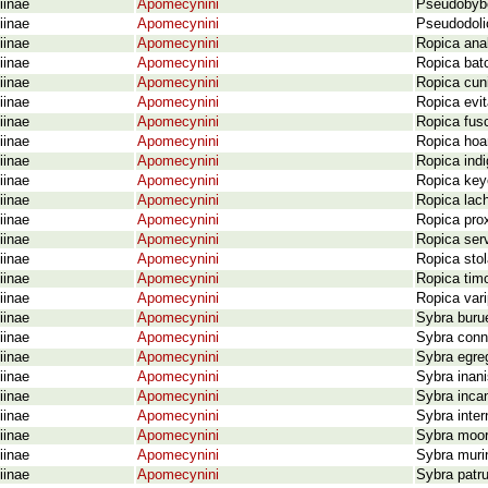
iinae
Apomecynini
Pseudobybe
iinae
Apomecynini
Pseudodoli
iinae
Apomecynini
Ropica ana
iinae
Apomecynini
Ropica bat
iinae
Apomecynini
Ropica cun
iinae
Apomecynini
Ropica evi
iinae
Apomecynini
Ropica fusc
iinae
Apomecynini
Ropica hoa
iinae
Apomecynini
Ropica ind
iinae
Apomecynini
Ropica key
iinae
Apomecynini
Ropica lac
iinae
Apomecynini
Ropica pro
iinae
Apomecynini
Ropica ser
iinae
Apomecynini
Ropica sto
iinae
Apomecynini
Ropica timo
iinae
Apomecynini
Ropica var
iinae
Apomecynini
Sybra buru
iinae
Apomecynini
Sybra conn
iinae
Apomecynini
Sybra egre
iinae
Apomecynini
Sybra inan
iinae
Apomecynini
Sybra inca
iinae
Apomecynini
Sybra inte
iinae
Apomecynini
Sybra moor
iinae
Apomecynini
Sybra muri
iinae
Apomecynini
Sybra patr