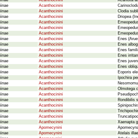
iinae
Acanthocinini
Acanista a
iinae
Acanthocinini
Carinoclod
iinae
Acanthocinini
Clodia sub
iinae
Acanthocinini
Driopea (I
iinae
Acanthocinini
Emeopedus
iinae
Acanthocinini
Emeopedus 
iinae
Acanthocinini
Emeopedus
iinae
Acanthocinini
Enes (Arue
iinae
Acanthocinini
Enes albog
iinae
Acanthocinini
Enes famil
iinae
Acanthocinini
Enes irrit
iinae
Acanthocinini
Enes juven
iinae
Acanthocinini
Enes obliq
iinae
Acanthocinini
Eoporis el
iinae
Acanthocinini
Ipochira pe
iinae
Acanthocinini
Nesomomus
iinae
Acanthocinini
Olmotega c
iinae
Acanthocinini
Pseudipoch
iinae
Acanthocinini
Rondibilis 
iinae
Acanthocinini
Spinipochi
iinae
Acanthocinini
Trichipoch
iinae
Acanthocinini
Truncatipoc
iinae
Acanthocinini
Xaenapta g
iinae
Apomecynini
Apomecyna h
iinae
Apomecynini
Atelais ill