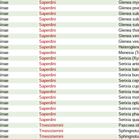
iinae
Saperdini
Glenea myr
iinae
Saperdini
Glenea pse
iinae
Saperdini
Glenea sub
iinae
Saperdini
Glenea sub
iinae
Saperdini
Glenea sutu
iinae
Saperdini
Glenea tho
iinae
Saperdini
Glenea ven
iinae
Saperdini
Glenea vest
iinae
Saperdini
Heteroglen
iinae
Saperdini
Menesia (T
iinae
Saperdini
Serixia (Xy
iinae
Saperdini
Serixia ant
iinae
Saperdini
Serixia bat
iinae
Saperdini
Serixia bur
iinae
Saperdini
Serixia ce
iinae
Saperdini
Serixia cup
iinae
Saperdini
Serixia ma
iinae
Saperdini
Serixia mo
iinae
Saperdini
Serixia opt
iinae
Saperdini
Serixia or
iinae
Saperdini
Serixia pha
iinae
Saperdini
Serixia qu
iinae
Tmesisternini
Pascoea id
iinae
Tmesisternini
Sphingnotu
iinae
Tmesisternini
Sphingnotu