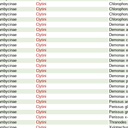
ambycinae
Clytini
Chlorophoru
ambycinae
Clytini
Chlorophor
ambycinae
Clytini
Chlorophoru
ambycinae
Clytini
Chlorophor
ambycinae
Clytini
Demonax an
ambycinae
Clytini
Demonax ap
ambycinae
Clytini
Demonax co
ambycinae
Clytini
Demonax cu
ambycinae
Clytini
Demonax ep
ambycinae
Clytini
Demonax e
ambycinae
Clytini
Demonax m
ambycinae
Clytini
Demonax mu
ambycinae
Clytini
Demonax no
ambycinae
Clytini
Demonax ob
ambycinae
Clytini
Demonax pa
ambycinae
Clytini
Demonax pr
ambycinae
Clytini
Demonax pu
ambycinae
Clytini
Demonax st
ambycinae
Clytini
Demonax vi
ambycinae
Clytini
Perissus a
ambycinae
Clytini
Perissus gl
ambycinae
Clytini
Perissus gr
ambycinae
Clytini
Perissus x-
ambycinae
Clytini
Thranodes 
ambycinae
Clytini
Xylotrechus