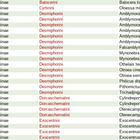
iinae
Batocerini
Batocera ti
iinae
Cyrtinini
Oloessa mi
iinae
Desmiphorini
Amblymora 
iinae
Desmiphorini
Amblymora 
iinae
Desmiphorini
Amblymora 
iinae
Desmiphorini
Amblymora 
iinae
Desmiphorini
Amblymora 
iinae
Desmiphorini
Amblymora 
iinae
Desmiphorini
Falsamblym
iinae
Desmiphorini
Mynonebra 
iinae
Desmiphorini
Mynonebra 
iinae
Desmiphorini
Othelais te
iinae
Desmiphorini
Otroea cin
iinae
Desmiphorini
Otroea sem
iinae
Desmiphorini
Philicus di
iinae
Desmiphorini
Pithomictu
iinae
Desmiphorini
Trichadjing
iinae
Dorcaschematini
Cylindrepo
iinae
Dorcaschematini
Cylindrepom
iinae
Dorcaschematini
Olenecamptu
iinae
Dorcaschematini
Olenecampt
iinae
Exocentrini
Exocentrus
iinae
Exocentrini
Exocentrus
iinae
Exocentrini
Exocentrus
iinae
Exocentrini
Exocentrus