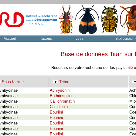
Accueil
Taxons
Types
Bibliographi
Base de données Titan sur
Résultats de votre recherche sur les pays :
65
e
Sous-famille
Tribu
ambycinae
Achrysonini
Ach
ambycinae
Bothriospilini
Chl
ambycinae
Callichromatini
Mio
ambycinae
Callidiopini
Cur
ambycinae
Eburiini
Coe
ambycinae
Eburiini
Coe
ambycinae
Eburiini
Coe
ambycinae
Eburiini
Coe
ambycinae
Eburiini
Coe