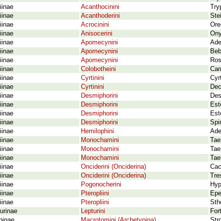
iinae
Acanthocinini
Try
iinae
Acanthoderini
Ste
iinae
Acrocinini
Ore
iinae
Anisocerini
Ony
iinae
Apomecynini
Ade
iinae
Apomecynini
Beb
iinae
Apomecynini
Ros
iinae
Colobotheini
Car
iinae
Cyrtinini
Cyr
iinae
Cyrtinini
Dec
iinae
Desmiphorini
Desm
iinae
Desmiphorini
Est
iinae
Desmiphorini
Est
iinae
Desmiphorini
Spi
iinae
Hemilophini
Ade
iinae
Monochamini
Tae
iinae
Monochamini
Tae
iinae
Monochamini
Tae
iinae
Onciderini (Onciderina)
Cac
iinae
Onciderini (Onciderina)
Tre
iinae
Pogonocherini
Hyp
iinae
Pteropliini
Epe
iinae
Pteropliini
Sth
urinae
Lepturini
For
ninae
Macrotomini (Archetypina)
Str