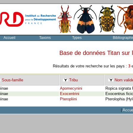
Accueil
Taxons
Types
Bibliographi
Base de données Titan sur
Résultats de votre recherche sur les pays :
3
e
Sous-famille
Tribu
Nom valid
iinae
Apomecynini
Ropica signata 
iinae
Exocentrini
Exocentrus ficic
iinae
Pteropliini
Pterolophia (Hyl
|
Accue