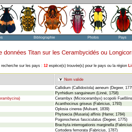
es
Bibliographie
Photos
Pays
e données Titan sur les Cerambycidés ou Longico
e recherche sur les pays :
12
espèce(s) trouvée(s) pour le pays ou la région
Li
Nom valide
Callidium (Callidostola) aeneum (Degeer, 177
Pyrrhidium sanguineum (Linné, 1758)
erambycina)
Cerambyx (Microcerambyx) scopolii Fueßlins
Acanthocinus griseus (Fabricius, 1793)
Oplosia cinerea (Mulsant, 1839)
Phytoecia (Musaria) affinis (Harrer, 1784)
Pogonocherus fasciculatus (Degeer, 1775)
Brachyta interrogationis marginella (Fabriciu
Cortodera femorata (Fabricius, 1787)