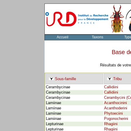
Accueil
Taxons
Typ
Base d
Résultats de votr
Sous-famille
Tribu
Cerambycinae
Callidiini
Cerambycinae
Callidiini
Cerambycinae
Cerambycini (C
Lamiinae
Acanthocinini
Lamiinae
Acanthoderini
Lamiinae
Phytoeciini
Lamiinae
Pogonocherini
Lepturinae
Rhagiini
Lepturinae
Rhagiini