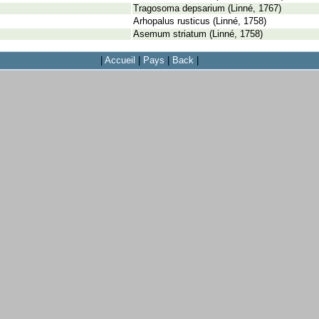
Tragosoma depsarium (Linné, 1767)
Arhopalus rusticus (Linné, 1758)
Asemum striatum (Linné, 1758)
|
Accueil
|
Pays
|
Back
|