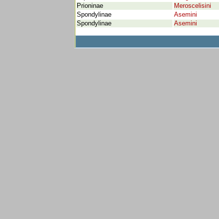
Prioninae
Meroscelisini
Spondylinae
Asemini
Spondylinae
Asemini