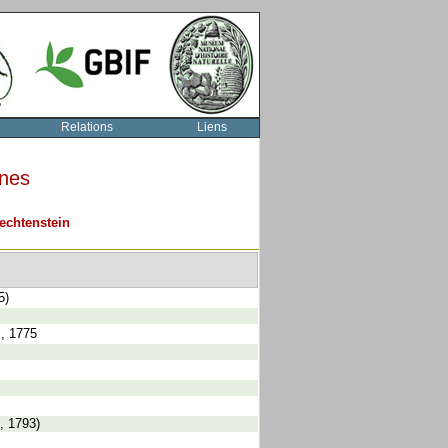
Relations
Liens
rnes
echtenstein
5)
, 1775
s, 1793)