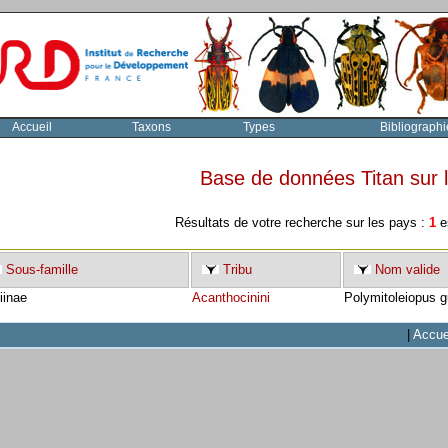
Accueil
Taxons
Types
Bibliographi
Base de données Titan sur
Résultats de votre recherche sur les pays :
1
es
Sous-famille
Tribu
Nom valide
iinae
Acanthocinini
Polymitoleiopus g
|
Accue