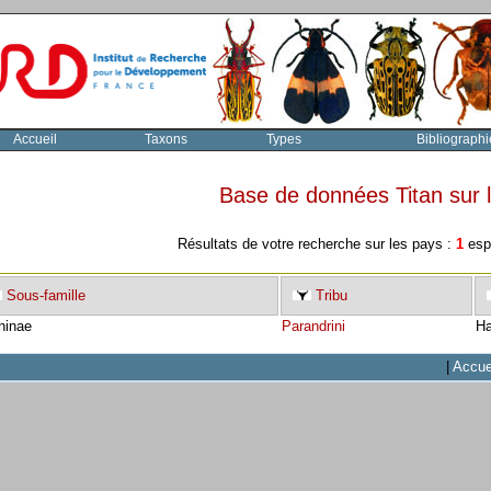
Accueil
Taxons
Types
Bibliographi
Base de données Titan sur
Résultats de votre recherche sur les pays :
1
espè
Sous-famille
Tribu
ninae
Parandrini
Ha
|
Accue