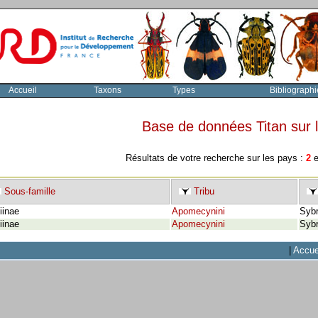
Accueil
Taxons
Types
Bibliographi
Base de données Titan sur
Résultats de votre recherche sur les pays :
2
e
Sous-famille
Tribu
iinae
Apomecynini
Sybr
iinae
Apomecynini
Sybr
|
Accue