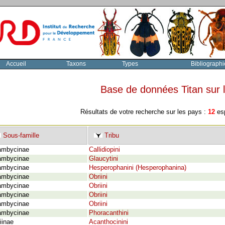
Accueil
Taxons
Types
Bibliographi
Base de données Titan sur
Résultats de votre recherche sur les pays :
12
esp
Sous-famille
Tribu
ambycinae
Callidiopini
ambycinae
Glaucytini
ambycinae
Hesperophanini (Hesperophanina)
ambycinae
Obriini
ambycinae
Obriini
ambycinae
Obriini
ambycinae
Obriini
ambycinae
Phoracanthini
iinae
Acanthocinini