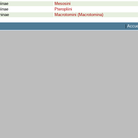
iinae
Mesosini
iinae
Pteropliini
ninae
Macrotomini (Macrotomina)
|
Accue