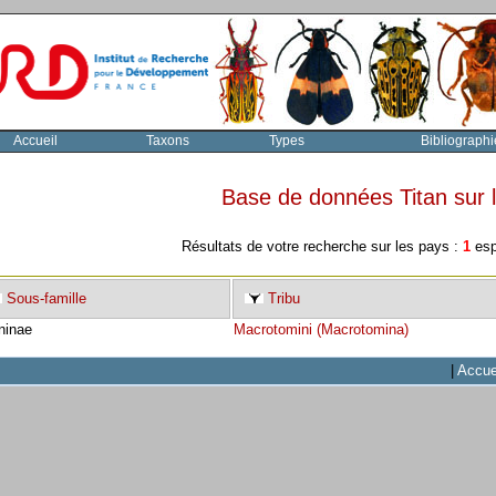
Accueil
Taxons
Types
Bibliographi
Base de données Titan sur
Résultats de votre recherche sur les pays :
1
esp
Sous-famille
Tribu
ninae
Macrotomini (Macrotomina)
|
Accue