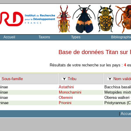
Accueil
Taxons
Types
Bibliographi
Base de données Titan sur
Résultats de votre recherche sur les pays :
4
es
Sous-famille
Tribu
Nom valid
iinae
Astathini
Bacchisa basal
iinae
Monochamini
Metopides mixt
iinae
Obereini
Oberea walkeri
ninae
Prionini
Priotyrannus (C
|
Accue