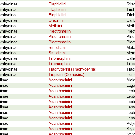
ambycinae
Elaphidiini
Stiz
ambycinae
Elaphidiini
Tric
ambycinae
Elaphidiini
Tric
ambycinae
Graciliini
Cari
ambycinae
Methiini
Meth
ambycinae
Plectromerini
Plec
ambycinae
Plectromerini
Plec
ambycinae
Plectromerini
Plec
ambycinae
Smodicini
Meta
ambycinae
Smodicini
Meta
ambycinae
Tillomorphini
Calli
ambycinae
Tillomorphini
Tillo
ambycinae
Trachyderini (Trachyderina)
Trac
ambycinae
Tropidini (Compsina)
Horm
iinae
Acanthocinini
Alcid
iinae
Acanthocinini
Lago
iinae
Acanthocinini
Lept
iinae
Acanthocinini
Lept
iinae
Acanthocinini
Lept
iinae
Acanthocinini
Lept
iinae
Acanthocinini
Lept
iinae
Acanthocinini
Lept
iinae
Acanthocinini
Poly
iinae
Acanthocinini
Styl
iinae
Acanthocinini
Stylo