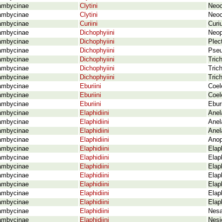
ambycinae
Clytini
Neoc
ambycinae
Clytini
Neoc
ambycinae
Curiini
Curi
ambycinae
Dichophyiini
Neop
ambycinae
Dichophyiini
Plec
ambycinae
Dichophyiini
Pseu
ambycinae
Dichophyiini
Tric
ambycinae
Dichophyiini
Trich
ambycinae
Dichophyiini
Tric
ambycinae
Eburiini
Coel
ambycinae
Eburiini
Coel
ambycinae
Eburiini
Ebur
ambycinae
Elaphidiini
Anel
ambycinae
Elaphidiini
Anel
ambycinae
Elaphidiini
Anel
ambycinae
Elaphidiini
Anop
ambycinae
Elaphidiini
Elap
ambycinae
Elaphidiini
Elap
ambycinae
Elaphidiini
Elap
ambycinae
Elaphidiini
Elap
ambycinae
Elaphidiini
Elap
ambycinae
Elaphidiini
Elap
ambycinae
Elaphidiini
Elap
ambycinae
Elaphidiini
Nesa
ambycinae
Elaphidiini
Nesi