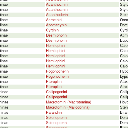
iinae
Acanthocinini
Stylo
iinae
Acanthocinini
Styl
iinae
Acanthoderini
Stei
iinae
Acrocinini
Oreo
iinae
Apomecynini
Dorc
iinae
Cyrtinini
Cyrt
iinae
Desmiphorini
Atim
iinae
Desmiphorini
Eupo
iinae
Hemilophini
Calo
iinae
Hemilophini
Calo
iinae
Hemilophini
Calo
iinae
Hemilophini
Calo
iinae
Hemilophini
Calo
iinae
Pogonocherini
Hypo
iinae
Pogonocherini
Lyps
iinae
Pteropliini
Atax
iinae
Pteropliini
Atax
ninae
Callipogonini
Call
ninae
Callipogonini
Call
ninae
Macrotomini (Macrotomina)
Hovo
ninae
Macrotomini (Mallodonina)
Sten
ninae
Parandrini
Bira
ninae
Solenopterini
Dera
ninae
Solenopterini
Dera