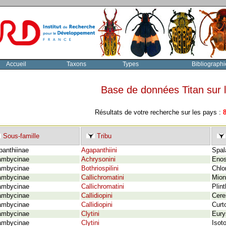
Accueil
Taxons
Types
Bibliographi
Base de données Titan sur
Résultats de votre recherche sur les pays :
Sous-famille
Tribu
panthiinae
Agapanthiini
Spal
ambycinae
Achrysonini
Enos
ambycinae
Bothriospilini
Chlo
ambycinae
Callichromatini
Mion
ambycinae
Callichromatini
Plin
ambycinae
Callidiopini
Cere
ambycinae
Callidiopini
Curt
ambycinae
Clytini
Eurys
ambycinae
Clytini
Isot