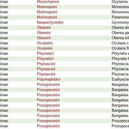
iinae
Monochamini
Oxylamia (
iinae
Morimopsini
Monoxenus
iinae
Morimopsini
Monoxenus 
iinae
Morimopsini
Paramonox
iinae
Neopachystolini
Gymnostylu
iinae
Obereini
Oberea dis
iinae
Obereini
Oberea ga
iinae
Obereini
Oberea tri
iinae
Oculariini
Ocularia 
iinae
Oculariini
Ocularia f
iinae
Phrynetini
Phryneta 
iinae
Phrynetini
Phryneta 
iinae
Phytoeciini
Phytoecia 
iinae
Phytoeciini
Phytoecia 
iinae
Phytoeciini
Phytoecia 
iinae
Polyrhaphidini
Eudryocte
iinae
Prosopocerini
Bangalaia 
iinae
Prosopocerini
Bangalaia 
iinae
Prosopocerini
Bangalaia 
iinae
Prosopocerini
Bangalaia
iinae
Prosopocerini
Bangalaia 
iinae
Prosopocerini
Bangalaia
iinae
Prosopocerini
Bangalaia 
iinae
Prosopocerini
Prosopocer
iinae
Prosopocerini
Prosopocer