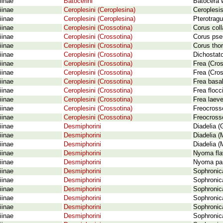
iinae
Batocerini
Batocera w
iinae
Ceroplesini (Ceroplesina)
Ceroplesis
iinae
Ceroplesini (Ceroplesina)
Pterotragu
iinae
Ceroplesini (Crossotina)
Corus coll
iinae
Ceroplesini (Crossotina)
Corus pse
iinae
Ceroplesini (Crossotina)
Corus thor
iinae
Ceroplesini (Crossotina)
Dichostato
iinae
Ceroplesini (Crossotina)
Frea (Cros
iinae
Ceroplesini (Crossotina)
Frea (Cros
iinae
Ceroplesini (Crossotina)
Frea basal
iinae
Ceroplesini (Crossotina)
Frea flocc
iinae
Ceroplesini (Crossotina)
Frea laev
iinae
Ceroplesini (Crossotina)
Freocross
iinae
Ceroplesini (Crossotina)
Freocrosso
iinae
Desmiphorini
Diadelia 
iinae
Desmiphorini
Diadelia (
iinae
Desmiphorini
Diadelia (
iinae
Desmiphorini
Nyoma fla
iinae
Desmiphorini
Nyoma para
iinae
Desmiphorini
Sophronic
iinae
Desmiphorini
Sophronic
iinae
Desmiphorini
Sophronic
iinae
Desmiphorini
Sophronica
iinae
Desmiphorini
Sophronic
iinae
Desmiphorini
Sophronic