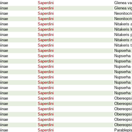
iinae
Saperdini
Glenea var
iinae
Saperdini
Glenea vi
iinae
Saperdini
Neonitocri
iinae
Saperdini
Neonitocri
iinae
Saperdini
Nitakeris 
iinae
Saperdini
Nitakeris 
iinae
Saperdini
Nitakeris 
iinae
Saperdini
Nitakeris 
iinae
Saperdini
Nitakeris t
iinae
Saperdini
Nupserha 
iinae
Saperdini
Nupserha 
iinae
Saperdini
Nupserha 
iinae
Saperdini
Nupserha 
iinae
Saperdini
Nupserha f
iinae
Saperdini
Nupserha 
iinae
Saperdini
Nupserha l
iinae
Saperdini
Nupserha t
iinae
Saperdini
Nupserha v
iinae
Saperdini
Obereopsis
iinae
Saperdini
Obereopsis
iinae
Saperdini
Obereopsi
iinae
Saperdini
Obereopsi
iinae
Saperdini
Obereopsi
iinae
Saperdini
Obereopsis
iinae
Saperdini
Parablepis