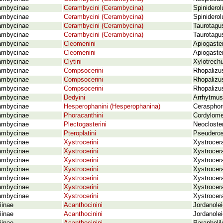
ambycinae
Cerambycini (Cerambycina)
Spiniderol
ambycinae
Cerambycini (Cerambycina)
Spinidero
ambycinae
Cerambycini (Cerambycina)
Taurotagus
ambycinae
Cerambycini (Cerambycina)
Taurotagu
ambycinae
Cleomenini
Apiogaster
ambycinae
Cleomenini
Apiogaster
ambycinae
Clytini
Xylotrechu
ambycinae
Compsocerini
Rhopalizu
ambycinae
Compsocerini
Rhopalizus
ambycinae
Compsocerini
Rhopalizu
ambycinae
Dedyini
Arrhytmus 
ambycinae
Hesperophanini (Hesperophanina)
Cerasphoru
ambycinae
Phoracanthini
Cordylomer
ambycinae
Plectogasterini
Neocloste
ambycinae
Pteroplatini
Pseuderos
ambycinae
Xystrocerini
Xystrocer
ambycinae
Xystrocerini
Xystrocer
ambycinae
Xystrocerini
Xystrocer
ambycinae
Xystrocerini
Xystrocera
ambycinae
Xystrocerini
Xystrocera
ambycinae
Xystrocerini
Xystrocera
ambycinae
Xystrocerini
Xystrocer
iinae
Acanthocinini
Jordanolei
iinae
Acanthocinini
Jordanole