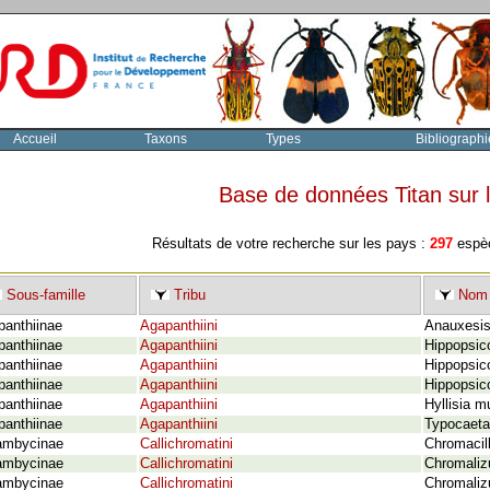
Accueil
Taxons
Types
Bibliographi
Base de données Titan sur
Résultats de votre recherche sur les pays :
297
espèc
Sous-famille
Tribu
Nom 
panthiinae
Agapanthiini
Anauxesis
panthiinae
Agapanthiini
Hippopsic
panthiinae
Agapanthiini
Hippopsic
panthiinae
Agapanthiini
Hippopsico
panthiinae
Agapanthiini
Hyllisia m
panthiinae
Agapanthiini
Typocaeta
ambycinae
Callichromatini
Chromacill
ambycinae
Callichromatini
Chromalizu
ambycinae
Callichromatini
Chromaliz