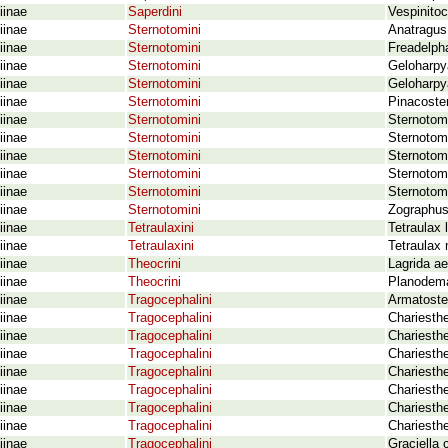
iinae
Saperdini
Vespinitoc
iinae
Sternotomini
Anatragus
iinae
Sternotomini
Freadelpha
iinae
Sternotomini
Geloharpy
iinae
Sternotomini
Geloharpya
iinae
Sternotomini
Pinacoster
iinae
Sternotomini
Sternotomi
iinae
Sternotomini
Sternotom
iinae
Sternotomini
Sternotomi
iinae
Sternotomini
Sternotomi
iinae
Sternotomini
Sternotom
iinae
Sternotomini
Zographus
iinae
Tetraulaxini
Tetraulax 
iinae
Tetraulaxini
Tetraulax
iinae
Theocrini
Lagrida a
iinae
Theocrini
Planodema
iinae
Tragocephalini
Armatoster
iinae
Tragocephalini
Chariesth
iinae
Tragocephalini
Chariesth
iinae
Tragocephalini
Chariesthe
iinae
Tragocephalini
Chariesthe
iinae
Tragocephalini
Chariesthe
iinae
Tragocephalini
Chariesthe
iinae
Tragocephalini
Chariesthe
iinae
Tragocephalini
Graciella