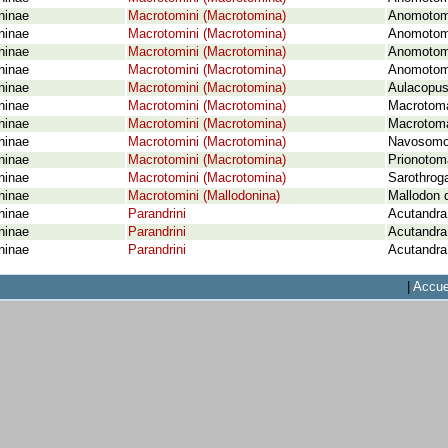
ninae
Macrotomini (Macrotomina)
Anomotoma
ninae
Macrotomini (Macrotomina)
Anomotoma
ninae
Macrotomini (Macrotomina)
Anomotoma
ninae
Macrotomini (Macrotomina)
Anomotoma
ninae
Macrotomini (Macrotomina)
Aulacopus 
ninae
Macrotomini (Macrotomina)
Macrotoma
ninae
Macrotomini (Macrotomina)
Macrotoma 
ninae
Macrotomini (Macrotomina)
Navosomop
ninae
Macrotomini (Macrotomina)
Prionotom
ninae
Macrotomini (Macrotomina)
Sarothroga
ninae
Macrotomini (Mallodonina)
Mallodon 
ninae
Parandrini
Acutandra
ninae
Parandrini
Acutandra
ninae
Parandrini
Acutandra
|
Accue