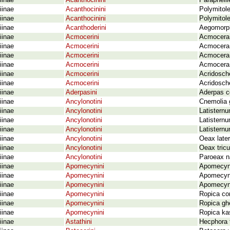
iinae
Acanthocinini
Paraphelil
iinae
Acanthocinini
Polymitol
iinae
Acanthocinini
Polymitole
iinae
Acanthoderini
Aegomorph
iinae
Acmocerini
Acmocera 
iinae
Acmocerini
Acmocera
iinae
Acmocerini
Acmocera 
iinae
Acmocerini
Acmocera
iinae
Acmocerini
Acridosch
iinae
Acmocerini
Acridosch
iinae
Aderpasini
Aderpas c
iinae
Ancylonotini
Cnemolia 
iinae
Ancylonotini
Latistern
iinae
Ancylonotini
Latistern
iinae
Ancylonotini
Latistern
iinae
Ancylonotini
Oeax later
iinae
Ancylonotini
Oeax tric
iinae
Ancylonotini
Paroeax n
iinae
Apomecynini
Apomecyna
iinae
Apomecynini
Apomecyna
iinae
Apomecynini
Apomecyna
iinae
Apomecynini
Ropica co
iinae
Apomecynini
Ropica gh
iinae
Apomecynini
Ropica ka
iinae
Astathini
Hecphora t