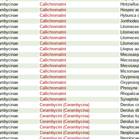
ambycinae
Callichromatini
Hintziellu
ambycinae
Callichromatini
Hospes ad
ambycinae
Callichromatini
Hybunca c
ambycinae
Callichromatini
Jonthodes
ambycinae
Callichromatini
Litomeces 
ambycinae
Callichromatini
Litomeces 
ambycinae
Callichromatini
Litomeces 
ambycinae
Callichromatini
Litomeces
ambycinae
Callichromatini
Litopus au
ambycinae
Callichromatini
Mecosaspi
ambycinae
Callichromatini
Mecosaspi
ambycinae
Callichromatini
Mecosaspi
ambycinae
Callichromatini
Micromaeu
ambycinae
Callichromatini
Oxyprosop
ambycinae
Callichromatini
Oxyprosop
ambycinae
Callichromatini
Phrosyne b
ambycinae
Callichromatini
Rhopaliza
ambycinae
Callichromatini
Synaptola 
ambycinae
Cerambycini (Cerambycina)
Derolus c
ambycinae
Cerambycini (Cerambycina)
Derolus di
ambycinae
Cerambycini (Cerambycina)
Derolus fu
ambycinae
Cerambycini (Cerambycina)
Derolus kr
ambycinae
Cerambycini (Cerambycina)
Neoplocaed
ambycinae
Cerambycini (Cerambycina)
Neoplocaed
ambycinae
Cerambycini (Cerambycina)
Neoplocaed