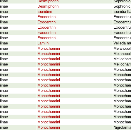
iinae
Desmiphorini
Sophronica
iinae
Desmiphorini
Sophronic
iinae
Eunidiini
Eunidia fl
iinae
Exocentrini
Exocentru
iinae
Exocentrini
Exocentru
iinae
Exocentrini
Exocentru
iinae
Exocentrini
Exocentru
iinae
Exocentrini
Exocentrus
iinae
Lamiini
Velleda m
iinae
Monochamini
Melanopol
iinae
Monochamini
Melanopol
iinae
Monochamini
Meliocham
iinae
Monochamini
Meliocham
iinae
Monochamini
Monochamu
iinae
Monochamini
Monochamu
iinae
Monochamini
Monochamu
iinae
Monochamini
Monochamu
iinae
Monochamini
Monochamu
iinae
Monochamini
Monochamu
iinae
Monochamini
Monochamu
iinae
Monochamini
Monochamus
iinae
Monochamini
Monochamu
iinae
Monochamini
Monochamu
iinae
Monochamini
Monocham
iinae
Monochamini
Nigrolamia