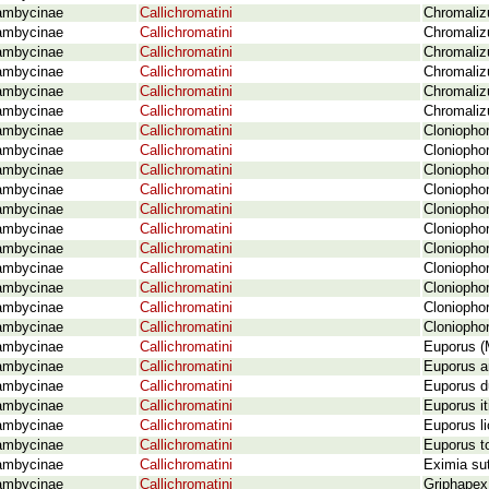
ambycinae
Callichromatini
Chromalizu
ambycinae
Callichromatini
Chromalizu
ambycinae
Callichromatini
Chromalizu
ambycinae
Callichromatini
Chromaliz
ambycinae
Callichromatini
Chromalizu
ambycinae
Callichromatini
Chromaliz
ambycinae
Callichromatini
Cloniophor
ambycinae
Callichromatini
Cloniophor
ambycinae
Callichromatini
Cloniopho
ambycinae
Callichromatini
Cloniophor
ambycinae
Callichromatini
Cloniopho
ambycinae
Callichromatini
Cloniophor
ambycinae
Callichromatini
Cloniophor
ambycinae
Callichromatini
Cloniophor
ambycinae
Callichromatini
Cloniopho
ambycinae
Callichromatini
Cloniophor
ambycinae
Callichromatini
Cloniophor
ambycinae
Callichromatini
Euporus (
ambycinae
Callichromatini
Euporus a
ambycinae
Callichromatini
Euporus d
ambycinae
Callichromatini
Euporus it
ambycinae
Callichromatini
Euporus l
ambycinae
Callichromatini
Euporus t
ambycinae
Callichromatini
Eximia sut
ambycinae
Callichromatini
Griphapex 