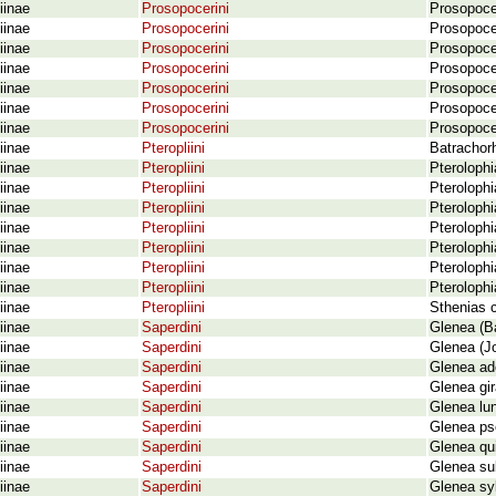
iinae
Prosopocerini
Prosopocer
iinae
Prosopocerini
Prosopocer
iinae
Prosopocerini
Prosopocer
iinae
Prosopocerini
Prosopoce
iinae
Prosopocerini
Prosopocer
iinae
Prosopocerini
Prosopocer
iinae
Prosopocerini
Prosopoce
iinae
Pteropliini
Batrachorh
iinae
Pteropliini
Pteroloph
iinae
Pteropliini
Pterolophi
iinae
Pteropliini
Pteroloph
iinae
Pteropliini
Pteroloph
iinae
Pteropliini
Pterolophi
iinae
Pteropliini
Pterolophi
iinae
Pteropliini
Pteroloph
iinae
Pteropliini
Sthenias c
iinae
Saperdini
Glenea (B
iinae
Saperdini
Glenea (J
iinae
Saperdini
Glenea ad
iinae
Saperdini
Glenea gir
iinae
Saperdini
Glenea lu
iinae
Saperdini
Glenea ps
iinae
Saperdini
Glenea qu
iinae
Saperdini
Glenea su
iinae
Saperdini
Glenea sy