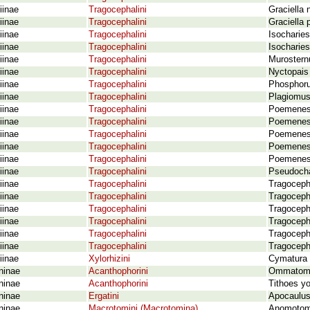
iinae
Tragocephalini
Graciella 
iinae
Tragocephalini
Graciella 
iinae
Tragocephalini
Isocharies
iinae
Tragocephalini
Isocharies
iinae
Tragocephalini
Murostern
iinae
Tragocephalini
Nyctopais
iinae
Tragocephalini
Phosphorus
iinae
Tragocephalini
Plagiomus
iinae
Tragocephalini
Poemenesp
iinae
Tragocephalini
Poemenesp
iinae
Tragocephalini
Poemenesp
iinae
Tragocephalini
Poemenesp
iinae
Tragocephalini
Poemenesp
iinae
Tragocephalini
Pseudochar
iinae
Tragocephalini
Tragoceph
iinae
Tragocephalini
Tragoceph
iinae
Tragocephalini
Tragocepha
iinae
Tragocephalini
Tragoceph
iinae
Tragocephalini
Tragocepha
iinae
Tragocephalini
Tragocepha
iinae
Xylorhizini
Cymatura 
ninae
Acanthophorini
Ommatomen
ninae
Acanthophorini
Tithoes y
ninae
Ergatini
Apocaulus
ninae
Macrotomini (Macrotomina)
Anomotoma