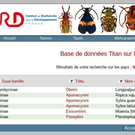
Accueil
Taxons
Types
Bibliographi
Base de données Titan sur
Résultats de votre recherche sur les pays :
6
Sous-famille
Tribu
Nom v
ambycinae
Obriini
Longipalpu
iinae
Apomecynini
Ropica squ
iinae
Apomecynini
Sybra guam
iinae
Apomecynini
Sybra latiu
iinae
Exocentrini
Miaenia (Mi
iinae
Pteropliini
Pterolophi
|
Accue