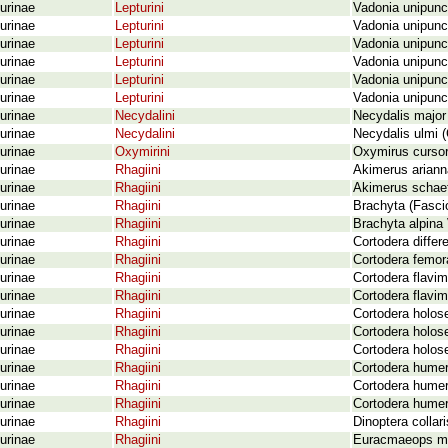
urinae
Lepturini
Vadonia unipunct
urinae
Lepturini
Vadonia unipunc
urinae
Lepturini
Vadonia unipunct
urinae
Lepturini
Vadonia unipunc
urinae
Lepturini
Vadonia unipun
urinae
Lepturini
Vadonia unipunc
urinae
Necydalini
Necydalis major
urinae
Necydalini
Necydalis ulmi (
urinae
Oxymirini
Oxymirus cursor
urinae
Rhagiini
Akimerus ariann
urinae
Rhagiini
Akimerus schaeff
urinae
Rhagiini
Brachyta (Fasci
urinae
Rhagiini
Brachyta alpina 
urinae
Rhagiini
Cortodera differ
urinae
Rhagiini
Cortodera femora
urinae
Rhagiini
Cortodera flavim
urinae
Rhagiini
Cortodera flav
urinae
Rhagiini
Cortodera holose
urinae
Rhagiini
Cortodera holos
urinae
Rhagiini
Cortodera holos
urinae
Rhagiini
Cortodera humera
urinae
Rhagiini
Cortodera humer
urinae
Rhagiini
Cortodera humer
urinae
Rhagiini
Dinoptera collar
urinae
Rhagiini
Euracmaeops mar