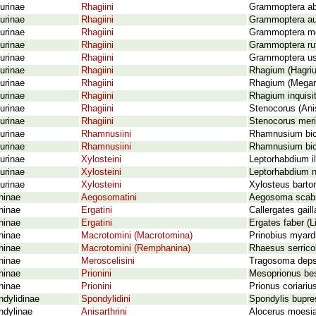
urinae
Rhagiini
Grammoptera ab
urinae
Rhagiini
Grammoptera auri
urinae
Rhagiini
Grammoptera mer
urinae
Rhagiini
Grammoptera rufi
urinae
Rhagiini
Grammoptera ust
urinae
Rhagiini
Rhagium (Hagriu
urinae
Rhagiini
Rhagium (Megarh
urinae
Rhagiini
Rhagium inquisit
urinae
Rhagiini
Stenocorus (Ani
urinae
Rhagiini
Stenocorus meri
urinae
Rhamnusiini
Rhamnusium bico
urinae
Rhamnusiini
Rhamnusium bic
urinae
Xylosteini
Leptorhabdium il
urinae
Xylosteini
Leptorhabdium n
urinae
Xylosteini
Xylosteus barto
ninae
Aegosomatini
Aegosoma scabri
ninae
Ergatini
Callergates gaill
ninae
Ergatini
Ergates faber (L
ninae
Macrotomini (Macrotomina)
Prinobius myard
ninae
Macrotomini (Remphanina)
Rhaesus serricol
ninae
Meroscelisini
Tragosoma depsa
ninae
Prionini
Mesoprionus bes
ninae
Prionini
Prionus coriariu
dylidinae
Spondylidini
Spondylis bupre
ndylinae
Anisarthrini
Alocerus moesia