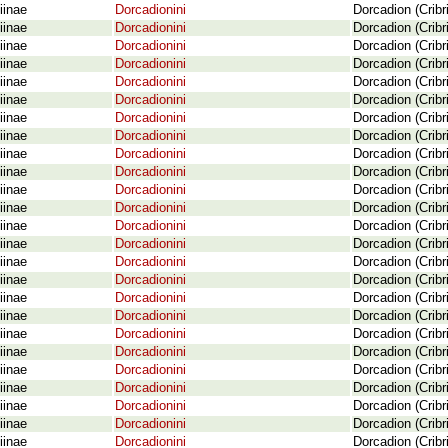
iinae
Dorcadionini
Dorcadion (Cribr
iinae
Dorcadionini
Dorcadion (Cribr
iinae
Dorcadionini
Dorcadion (Cribr
iinae
Dorcadionini
Dorcadion (Cribr
iinae
Dorcadionini
Dorcadion (Crib
iinae
Dorcadionini
Dorcadion (Cribr
iinae
Dorcadionini
Dorcadion (Cribr
iinae
Dorcadionini
Dorcadion (Cribr
iinae
Dorcadionini
Dorcadion (Cribr
iinae
Dorcadionini
Dorcadion (Crib
iinae
Dorcadionini
Dorcadion (Crib
iinae
Dorcadionini
Dorcadion (Crib
iinae
Dorcadionini
Dorcadion (Cribr
iinae
Dorcadionini
Dorcadion (Crib
iinae
Dorcadionini
Dorcadion (Crib
iinae
Dorcadionini
Dorcadion (Cribr
iinae
Dorcadionini
Dorcadion (Crib
iinae
Dorcadionini
Dorcadion (Crib
iinae
Dorcadionini
Dorcadion (Cribr
iinae
Dorcadionini
Dorcadion (Cribr
iinae
Dorcadionini
Dorcadion (Crib
iinae
Dorcadionini
Dorcadion (Crib
iinae
Dorcadionini
Dorcadion (Cribr
iinae
Dorcadionini
Dorcadion (Crib
iinae
Dorcadionini
Dorcadion (Cribr