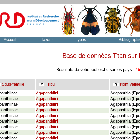
Accueil
Taxons
Types
Bibliographi
Base de données Titan sur
Résultats de votre recherche sur les pays :
46
Sous-famille
Tribu
Nom valid
panthiinae
Agapanthiini
Agapanthia (Epop
panthiinae
Agapanthiini
Agapanthia (Epo
panthiinae
Agapanthiini
Agapanthia (Epo
panthiinae
Agapanthiini
Agapanthia (Epo
panthiinae
Agapanthiini
Agapanthia (Epop
panthiinae
Agapanthiini
Agapanthia (Epo
panthiinae
Agapanthiini
Agapanthia (Epo
panthiinae
Agapanthiini
Agapanthia (Epop
panthiinae
Agapanthiini
Agapanthia (Epo