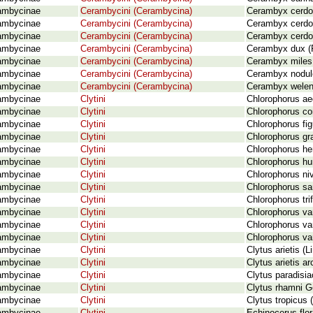
ambycinae
Cerambycini (Cerambycina)
Cerambyx cerdo 
ambycinae
Cerambycini (Cerambycina)
Cerambyx cerdo
ambycinae
Cerambycini (Cerambycina)
Cerambyx cerdo p
ambycinae
Cerambycini (Cerambycina)
Cerambyx dux (
ambycinae
Cerambycini (Cerambycina)
Cerambyx miles 
ambycinae
Cerambycini (Cerambycina)
Cerambyx nodul
ambycinae
Cerambycini (Cerambycina)
Cerambyx welens
ambycinae
Clytini
Chlorophorus ae
ambycinae
Clytini
Chlorophorus co
ambycinae
Clytini
Chlorophorus fig
ambycinae
Clytini
Chlorophorus gra
ambycinae
Clytini
Chlorophorus he
ambycinae
Clytini
Chlorophorus hun
ambycinae
Clytini
Chlorophorus niv
ambycinae
Clytini
Chlorophorus sar
ambycinae
Clytini
Chlorophorus tri
ambycinae
Clytini
Chlorophorus var
ambycinae
Clytini
Chlorophorus va
ambycinae
Clytini
Chlorophorus va
ambycinae
Clytini
Clytus arietis (L
ambycinae
Clytini
Clytus arietis a
ambycinae
Clytini
Clytus paradisi
ambycinae
Clytini
Clytus rhamni G
ambycinae
Clytini
Clytus tropicus 