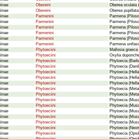
iinae
Obereini
Oberea oculata 
iinae
Obereini
Oberea pupillata
iinae
Parmenini
Parmena (Pilos
iinae
Parmenini
Parmena (Piloso
iinae
Parmenini
Parmena (Piloso
iinae
Parmenini
Parmena (Pilos
iinae
Parmenini
Parmena (Pilos
iinae
Parmenini
Parmena unifasc
iinae
Phytoeciini
Mallosia graeca
iinae
Phytoeciini
Oxylia duponchel
iinae
Phytoeciini
Phytoecia (Barb
iinae
Phytoeciini
Phytoecia (Dani
iinae
Phytoeciini
Phytoecia (Hella
iinae
Phytoeciini
Phytoecia (Hella
iinae
Phytoeciini
Phytoecia (Hella
iinae
Phytoeciini
Phytoecia (Metal
iinae
Phytoeciini
Phytoecia (Metal
iinae
Phytoeciini
Phytoecia (Musar
iinae
Phytoeciini
Phytoecia (Musar
iinae
Phytoeciini
Phytoecia (Musa
iinae
Phytoeciini
Phytoecia (Musa
iinae
Phytoeciini
Phytoecia (Musari
iinae
Phytoeciini
Phytoecia (Neom
iinae
Phytoeciini
Phytoecia (Opsil