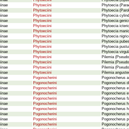
iinae
Phytoeciini
Phytoecia (Opsi
iinae
Phytoeciini
Phytoecia (Para
iinae
Phytoeciini
Phytoecia (Parob
iinae
Phytoeciini
Phytoecia cylind
iinae
Phytoeciini
Phytoecia genic
iinae
Phytoeciini
Phytoecia icteri
iinae
Phytoeciini
Phytoecia manic
iinae
Phytoeciini
Phytoecia nigric
iinae
Phytoeciini
Phytoecia pube
iinae
Phytoeciini
Phytoecia pustu
iinae
Phytoeciini
Phytoecia virgul
iinae
Phytoeciini
Pilemia (Pseudop
iinae
Phytoeciini
Pilemia (Pseudo
iinae
Phytoeciini
Pilemia (Pseudo
iinae
Phytoeciini
Pilemia anguster
iinae
Pogonocherini
Pogonocherus an
iinae
Pogonocherini
Pogonocherus de
iinae
Pogonocherini
Pogonocherus e
iinae
Pogonocherini
Pogonocherus eu
iinae
Pogonocherini
Pogonocherus fa
iinae
Pogonocherini
Pogonocherus his
iinae
Pogonocherini
Pogonocherus hi
iinae
Pogonocherini
Pogonocherus ne
iinae
Pogonocherini
Pogonocherus pe
iinae
Pogonocherini
Pogonocherus pe