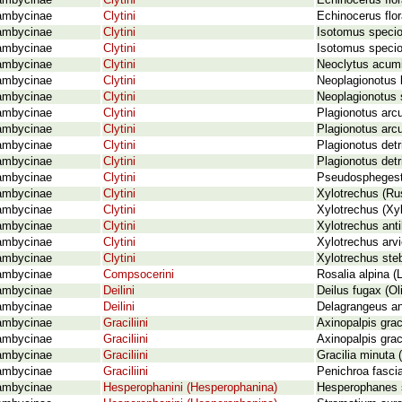
ambycinae
Clytini
Echinocerus flor
ambycinae
Clytini
Echinocerus flor
ambycinae
Clytini
Isotomus specio
ambycinae
Clytini
Isotomus speci
ambycinae
Clytini
Neoclytus acumi
ambycinae
Clytini
Neoplagionotus b
ambycinae
Clytini
Neoplagionotus s
ambycinae
Clytini
Plagionotus arcu
ambycinae
Clytini
Plagionotus arcu
ambycinae
Clytini
Plagionotus detr
ambycinae
Clytini
Plagionotus detr
ambycinae
Clytini
Pseudosphegest
ambycinae
Clytini
Xylotrechus (Rus
ambycinae
Clytini
Xylotrechus (Xyl
ambycinae
Clytini
Xylotrechus anti
ambycinae
Clytini
Xylotrechus arvi
ambycinae
Clytini
Xylotrechus ste
ambycinae
Compsocerini
Rosalia alpina (
ambycinae
Deilini
Deilus fugax (Oli
ambycinae
Deilini
Delagrangeus an
ambycinae
Graciliini
Axinopalpis grac
ambycinae
Graciliini
Axinopalpis grac
ambycinae
Graciliini
Gracilia minuta 
ambycinae
Graciliini
Penichroa fasci
ambycinae
Hesperophanini (Hesperophanina)
Hesperophanes s