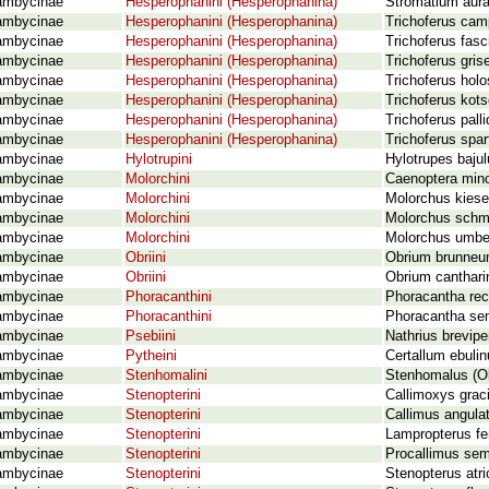
ambycinae
Hesperophanini (Hesperophanina)
Stromatium aura
ambycinae
Hesperophanini (Hesperophanina)
Trichoferus cam
ambycinae
Hesperophanini (Hesperophanina)
Trichoferus fasc
ambycinae
Hesperophanini (Hesperophanina)
Trichoferus gris
ambycinae
Hesperophanini (Hesperophanina)
Trichoferus holo
ambycinae
Hesperophanini (Hesperophanina)
Trichoferus kot
ambycinae
Hesperophanini (Hesperophanina)
Trichoferus palli
ambycinae
Hesperophanini (Hesperophanina)
Trichoferus spart
ambycinae
Hylotrupini
Hylotrupes bajul
ambycinae
Molorchini
Caenoptera mino
ambycinae
Molorchini
Molorchus kiese
ambycinae
Molorchini
Molorchus schmi
ambycinae
Molorchini
Molorchus umbel
ambycinae
Obriini
Obrium brunneum
ambycinae
Obriini
Obrium canthari
ambycinae
Phoracanthini
Phoracantha re
ambycinae
Phoracanthini
Phoracantha sem
ambycinae
Psebiini
Nathrius brevipe
ambycinae
Pytheini
Certallum ebulin
ambycinae
Stenhomalini
Stenhomalus (Obr
ambycinae
Stenopterini
Callimoxys gracil
ambycinae
Stenopterini
Callimus angula
ambycinae
Stenopterini
Lampropterus fe
ambycinae
Stenopterini
Procallimus sem
ambycinae
Stenopterini
Stenopterus atri