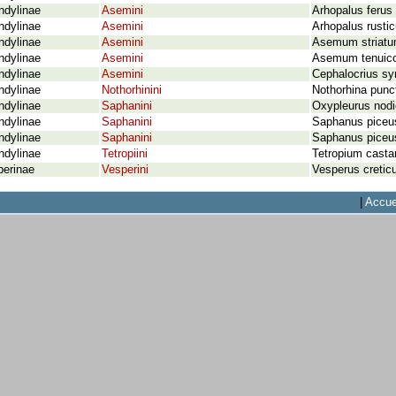
ndylinae
Asemini
Arhopalus ferus
ndylinae
Asemini
Arhopalus rustic
ndylinae
Asemini
Asemum striatum
ndylinae
Asemini
Asemum tenuico
ndylinae
Asemini
Cephalocrius syr
ndylinae
Nothorhinini
Nothorhina punct
ndylinae
Saphanini
Oxypleurus nodi
ndylinae
Saphanini
Saphanus piceus
ndylinae
Saphanini
Saphanus piceus
ndylinae
Tetropiini
Tetropium casta
perinae
Vesperini
Vesperus cretic
|
Accue