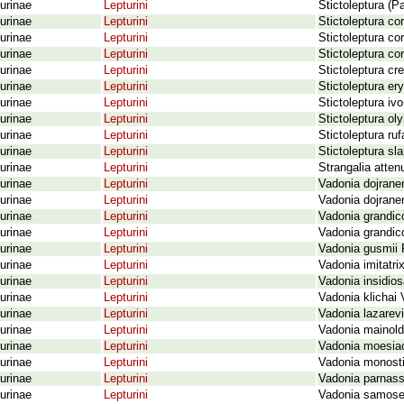
urinae
Lepturini
Stictoleptura (P
urinae
Lepturini
Stictoleptura co
urinae
Lepturini
Stictoleptura co
urinae
Lepturini
Stictoleptura cor
urinae
Lepturini
Stictoleptura cr
urinae
Lepturini
Stictoleptura er
urinae
Lepturini
Stictoleptura iv
urinae
Lepturini
Stictoleptura ol
urinae
Lepturini
Stictoleptura ruf
urinae
Lepturini
Stictoleptura s
urinae
Lepturini
Strangalia atten
urinae
Lepturini
Vadonia dojrane
urinae
Lepturini
Vadonia dojrane
urinae
Lepturini
Vadonia grandico
urinae
Lepturini
Vadonia grandic
urinae
Lepturini
Vadonia gusmii 
urinae
Lepturini
Vadonia imitatri
urinae
Lepturini
Vadonia insidio
urinae
Lepturini
Vadonia klichai 
urinae
Lepturini
Vadonia lazarevi
urinae
Lepturini
Vadonia mainold
urinae
Lepturini
Vadonia moesiac
urinae
Lepturini
Vadonia monost
urinae
Lepturini
Vadonia parnass
urinae
Lepturini
Vadonia samosen