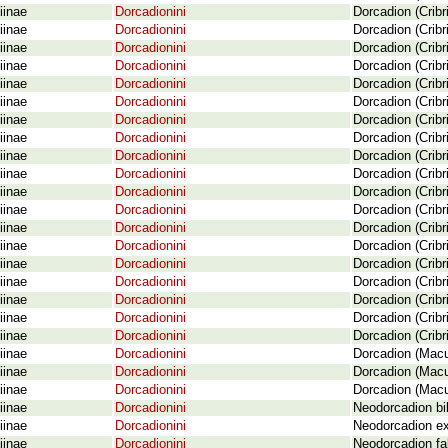
iinae
Dorcadionini
Dorcadion (Cribr
iinae
Dorcadionini
Dorcadion (Crib
iinae
Dorcadionini
Dorcadion (Cribr
iinae
Dorcadionini
Dorcadion (Cribr
iinae
Dorcadionini
Dorcadion (Crib
iinae
Dorcadionini
Dorcadion (Cribr
iinae
Dorcadionini
Dorcadion (Crib
iinae
Dorcadionini
Dorcadion (Cribr
iinae
Dorcadionini
Dorcadion (Crib
iinae
Dorcadionini
Dorcadion (Cribr
iinae
Dorcadionini
Dorcadion (Cribr
iinae
Dorcadionini
Dorcadion (Crib
iinae
Dorcadionini
Dorcadion (Cribr
iinae
Dorcadionini
Dorcadion (Cribr
iinae
Dorcadionini
Dorcadion (Crib
iinae
Dorcadionini
Dorcadion (Cribr
iinae
Dorcadionini
Dorcadion (Cribr
iinae
Dorcadionini
Dorcadion (Cribr
iinae
Dorcadionini
Dorcadion (Cribr
iinae
Dorcadionini
Dorcadion (Macu
iinae
Dorcadionini
Dorcadion (Macu
iinae
Dorcadionini
Dorcadion (Macu
iinae
Dorcadionini
Neodorcadion bi
iinae
Dorcadionini
Neodorcadion ex
iinae
Dorcadionini
Neodorcadion fal