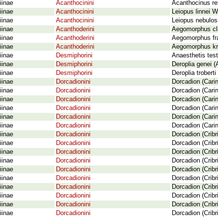
iinae
Acanthocinini
Acanthocinus re
iinae
Acanthocinini
Leiopus linnei 
iinae
Acanthocinini
Leiopus nebulos
iinae
Acanthoderini
Aegomorphus cla
iinae
Acanthoderini
Aegomorphus fr
iinae
Acanthoderini
Aegomorphus kru
iinae
Desmiphorini
Anaesthetis test
iinae
Desmiphorini
Deroplia genei (
iinae
Desmiphorini
Deroplia trobert
iinae
Dorcadionini
Dorcadion (Carin
iinae
Dorcadionini
Dorcadion (Cari
iinae
Dorcadionini
Dorcadion (Cari
iinae
Dorcadionini
Dorcadion (Cari
iinae
Dorcadionini
Dorcadion (Cari
iinae
Dorcadionini
Dorcadion (Cari
iinae
Dorcadionini
Dorcadion (Crib
iinae
Dorcadionini
Dorcadion (Cribr
iinae
Dorcadionini
Dorcadion (Cribr
iinae
Dorcadionini
Dorcadion (Crib
iinae
Dorcadionini
Dorcadion (Cribr
iinae
Dorcadionini
Dorcadion (Cribr
iinae
Dorcadionini
Dorcadion (Cribr
iinae
Dorcadionini
Dorcadion (Cribr
iinae
Dorcadionini
Dorcadion (Crib
iinae
Dorcadionini
Dorcadion (Crib