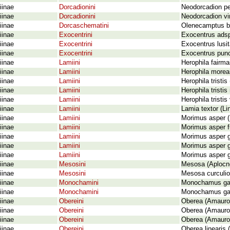
iinae
Dorcadionini
Neodorcadion pe
iinae
Dorcadionini
Neodorcadion virl
iinae
Dorcaschematini
Olenecamptus bi
iinae
Exocentrini
Exocentrus ads
iinae
Exocentrini
Exocentrus lusit
iinae
Exocentrini
Exocentrus punc
iinae
Lamiini
Herophila fairma
iinae
Lamiini
Herophila more
iinae
Lamiini
Herophila tristis
iinae
Lamiini
Herophila tristi
iinae
Lamiini
Herophila tristi
iinae
Lamiini
Lamia textor (Li
iinae
Lamiini
Morimus asper (
iinae
Lamiini
Morimus asper f
iinae
Lamiini
Morimus asper g
iinae
Lamiini
Morimus asper g
iinae
Lamiini
Morimus asper g
iinae
Mesosini
Mesosa (Aplocne
iinae
Mesosini
Mesosa curculio
iinae
Monochamini
Monochamus gallo
iinae
Monochamini
Monochamus gall
iinae
Obereini
Oberea (Amauros
iinae
Obereini
Oberea (Amauro
iinae
Obereini
Oberea (Amauro
iinae
Obereini
Oberea linearis 