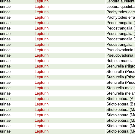
urinae
Lepturini
Leptura aurulent
urinae
Lepturini
Leptura quadrifa
urinae
Lepturini
Pachytodes cera
urinae
Lepturini
Pachytodes erra
urinae
Lepturini
Pedostrangalia 
urinae
Lepturini
Pedostrangalia 
urinae
Lepturini
Pedostrangalia (
urinae
Lepturini
Pedostrangalia (
urinae
Lepturini
Pedostrangalia r
urinae
Lepturini
Pseudovadonia li
urinae
Lepturini
Pseudovadonia l
urinae
Lepturini
Rutpela maculat
urinae
Lepturini
Stenurella (Nigro
urinae
Lepturini
Stenurella (Prisc
urinae
Lepturini
Stenurella (Pris
urinae
Lepturini
Stenurella (Pris
urinae
Lepturini
Stenurella melan
urinae
Lepturini
Stenurella mela
urinae
Lepturini
Stictoleptura (A
urinae
Lepturini
Stictoleptura (B
urinae
Lepturini
Stictoleptura (M
urinae
Lepturini
Stictoleptura (M
urinae
Lepturini
Stictoleptura (Ma
urinae
Lepturini
Stictoleptura (Ma
urinae
Lepturini
Stictoleptura (M