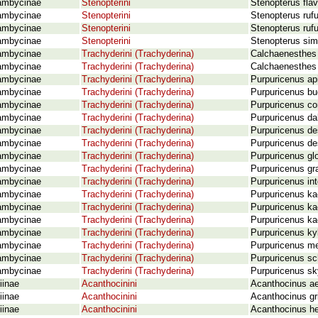
ambycinae
Stenopterini
Stenopterus flav
ambycinae
Stenopterini
Stenopterus rufu
ambycinae
Stenopterini
Stenopterus ruf
ambycinae
Stenopterini
Stenopterus sim
ambycinae
Trachyderini (Trachyderina)
Calchaenesthes 
ambycinae
Trachyderini (Trachyderina)
Calchaenesthes 
ambycinae
Trachyderini (Trachyderina)
Purpuricenus ap
ambycinae
Trachyderini (Trachyderina)
Purpuricenus bu
ambycinae
Trachyderini (Trachyderina)
Purpuricenus co
ambycinae
Trachyderini (Trachyderina)
Purpuricenus da
ambycinae
Trachyderini (Trachyderina)
Purpuricenus des
ambycinae
Trachyderini (Trachyderina)
Purpuricenus des
ambycinae
Trachyderini (Trachyderina)
Purpuricenus glo
ambycinae
Trachyderini (Trachyderina)
Purpuricenus g
ambycinae
Trachyderini (Trachyderina)
Purpuricenus in
ambycinae
Trachyderini (Trachyderina)
Purpuricenus kae
ambycinae
Trachyderini (Trachyderina)
Purpuricenus kae
ambycinae
Trachyderini (Trachyderina)
Purpuricenus kae
ambycinae
Trachyderini (Trachyderina)
Purpuricenus ky
ambycinae
Trachyderini (Trachyderina)
Purpuricenus me
ambycinae
Trachyderini (Trachyderina)
Purpuricenus s
ambycinae
Trachyderini (Trachyderina)
Purpuricenus s
iinae
Acanthocinini
Acanthocinus aed
iinae
Acanthocinini
Acanthocinus gr
iinae
Acanthocinini
Acanthocinus he