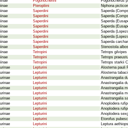
iinae
Pogonocherini
Pogonocherus pl
iinae
Pteropliini
Niphona pictico
iinae
Saperdini
Saperda (Compsi
iinae
Saperdini
Saperda (Compsi
iinae
Saperdini
Saperda (Eusaper
iinae
Saperdini
Saperda (Eusape
iinae
Saperdini
Saperda (Lopezc
iinae
Saperdini
Saperda (Lopezc
iinae
Saperdini
Saperda carchar
iinae
Saperdini
Stenostola albos
iinae
Tetropini
Tetrops gilvipes
iinae
Tetropini
Tetrops praeustu
iinae
Tetropini
Tetrops starkii 
urinae
Lepturini
Alosterna pauli 
urinae
Lepturini
Alosterna tabaci
urinae
Lepturini
Anastrangalia du
urinae
Lepturini
Anastrangalia d
urinae
Lepturini
Anastrangalia m
urinae
Lepturini
Anastrangalia m
urinae
Lepturini
Anastrangalia sa
urinae
Lepturini
Anoplodera rufip
urinae
Lepturini
Anoplodera rufi
urinae
Lepturini
Anoplodera sexgu
urinae
Lepturini
Etorofus pubesc
urinae
Lepturini
Leptura aethiop