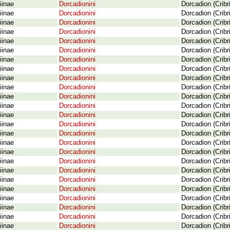
iinae
Dorcadionini
Dorcadion (Cribr
iinae
Dorcadionini
Dorcadion (Cribr
iinae
Dorcadionini
Dorcadion (Crib
iinae
Dorcadionini
Dorcadion (Crib
iinae
Dorcadionini
Dorcadion (Cribr
iinae
Dorcadionini
Dorcadion (Cribr
iinae
Dorcadionini
Dorcadion (Cribr
iinae
Dorcadionini
Dorcadion (Cribr
iinae
Dorcadionini
Dorcadion (Crib
iinae
Dorcadionini
Dorcadion (Cribr
iinae
Dorcadionini
Dorcadion (Crib
iinae
Dorcadionini
Dorcadion (Crib
iinae
Dorcadionini
Dorcadion (Crib
iinae
Dorcadionini
Dorcadion (Crib
iinae
Dorcadionini
Dorcadion (Cribr
iinae
Dorcadionini
Dorcadion (Crib
iinae
Dorcadionini
Dorcadion (Cribr
iinae
Dorcadionini
Dorcadion (Cribr
iinae
Dorcadionini
Dorcadion (Crib
iinae
Dorcadionini
Dorcadion (Crib
iinae
Dorcadionini
Dorcadion (Crib
iinae
Dorcadionini
Dorcadion (Cribr
iinae
Dorcadionini
Dorcadion (Cribr
iinae
Dorcadionini
Dorcadion (Cribr
iinae
Dorcadionini
Dorcadion (Crib