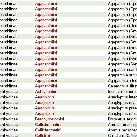
panthiinae
Agapanthiini
Agapanthia (Epo
panthiinae
Agapanthiini
Agapanthia (Epop
panthiinae
Agapanthiini
Agapanthia (Epo
panthiinae
Agapanthiini
Agapanthia (Epo
panthiinae
Agapanthiini
Agapanthia (Hom
panthiinae
Agapanthiini
Agapanthia (Sma
panthiinae
Agapanthiini
Agapanthia (Sma
panthiinae
Agapanthiini
Agapanthia (Smar
panthiinae
Agapanthiini
Agapanthia (Sma
panthiinae
Agapanthiini
Agapanthia (Sma
panthiinae
Agapanthiini
Agapanthia (Synt
panthiinae
Agapanthiini
Agapanthia (Syn
panthiinae
Agapanthiini
Agapanthia cardu
panthiinae
Agapanthiini
Agapanthia sutur
panthiinae
Agapanthiini
Agapanthiola le
panthiinae
Agapanthiini
Calamobius filu
ambycinae
Achrysonini
Icosium toment
ambycinae
Anaglyptini
Anaglyptus lute
ambycinae
Anaglyptini
Anaglyptus myst
ambycinae
Anaglyptini
Anaglyptus prae
ambycinae
Anaglyptini
Anaglyptus rubru
ambycinae
Brachypteromini
Dolocerus reichi
ambycinae
Callichromatini
Aromia moschata
ambycinae
Callichromatini
Aromia moschat
ambycinae
Callidiini
Callidium (Calli