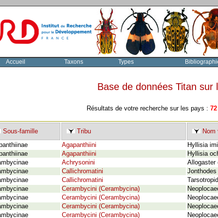
Accueil
Taxons
Types
Bibliographi
Base de données Titan sur
Résultats de votre recherche sur les pays :
72
Sous-famille
Tribu
Nom v
panthiinae
Agapanthiini
Hyllisia im
panthiinae
Agapanthiini
Hyllisia o
ambycinae
Achrysonini
Allogaster
ambycinae
Callichromatini
Jonthodes 
ambycinae
Callichromatini
Tarsotropid
ambycinae
Cerambycini (Cerambycina)
Neoplocae
ambycinae
Cerambycini (Cerambycina)
Neoplocaed
ambycinae
Cerambycini (Cerambycina)
Neoplocaed
ambycinae
Cerambycini (Cerambycina)
Neoplocaed