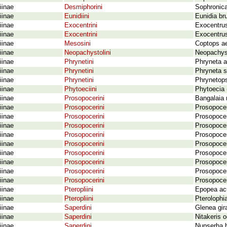
iinae
Desmiphorini
Sophronica 
iinae
Eunidiini
Eunidia br
iinae
Exocentrini
Exocentru
iinae
Exocentrini
Exocentrus
iinae
Mesosini
Coptops ae
iinae
Neopachystolini
Neopachyst
iinae
Phrynetini
Phryneta a
iinae
Phrynetini
Phryneta s
iinae
Phrynetini
Phrynetops
iinae
Phytoeciini
Phytoecia 
iinae
Prosopocerini
Bangalaia 
iinae
Prosopocerini
Prosopocer
iinae
Prosopocerini
Prosopocer
iinae
Prosopocerini
Prosopocer
iinae
Prosopocerini
Prosopocer
iinae
Prosopocerini
Prosopocer
iinae
Prosopocerini
Prosopoce
iinae
Prosopocerini
Prosopoce
iinae
Prosopocerini
Prosopocer
iinae
Prosopocerini
Prosopocer
iinae
Pteropliini
Epopea ac
iinae
Pteropliini
Pterolophi
iinae
Saperdini
Glenea gir
iinae
Saperdini
Nitakeris o
iinae
Saperdini
Nupserha b