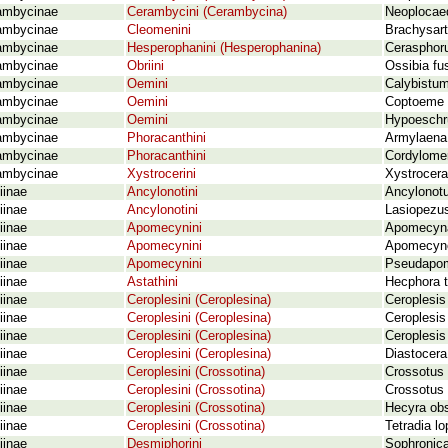
ambycinae
Cerambycini (Cerambycina)
Neoplocaed
ambycinae
Cleomenini
Brachysar
ambycinae
Hesperophanini (Hesperophanina)
Cerasphorus
ambycinae
Obriini
Ossibia fu
ambycinae
Oemini
Calybistum
ambycinae
Oemini
Coptoeme 
ambycinae
Oemini
Hypoeschru
ambycinae
Phoracanthini
Armylaena 
ambycinae
Phoracanthini
Cordylomer
ambycinae
Xystrocerini
Xystrocera 
iinae
Ancylonotini
Ancylonotu
iinae
Ancylonotini
Lasiopezus
iinae
Apomecynini
Apomecyna
iinae
Apomecynini
Apomecyno
iinae
Apomecynini
Pseudapom
iinae
Astathini
Hecphora t
iinae
Ceroplesini (Ceroplesina)
Ceroplesis
iinae
Ceroplesini (Ceroplesina)
Ceroplesis
iinae
Ceroplesini (Ceroplesina)
Ceroplesis
iinae
Ceroplesini (Ceroplesina)
Diastocera 
iinae
Ceroplesini (Crossotina)
Crossotus 
iinae
Ceroplesini (Crossotina)
Crossotus t
iinae
Ceroplesini (Crossotina)
Hecyra obs
iinae
Ceroplesini (Crossotina)
Tetradia l
iinae
Desmiphorini
Sophronica