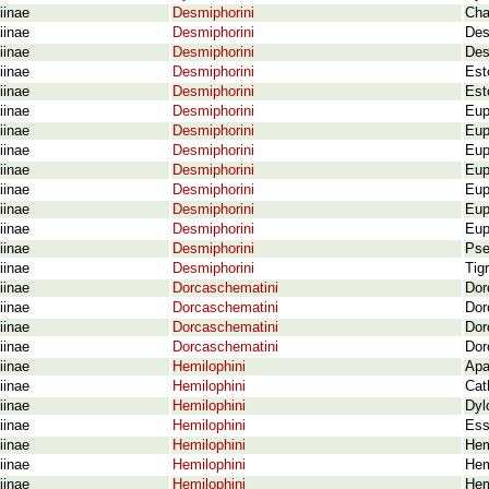
iinae
Desmiphorini
Cha
iinae
Desmiphorini
Des
iinae
Desmiphorini
Desm
iinae
Desmiphorini
Est
iinae
Desmiphorini
Est
iinae
Desmiphorini
Eup
iinae
Desmiphorini
Eup
iinae
Desmiphorini
Eup
iinae
Desmiphorini
Eup
iinae
Desmiphorini
Eup
iinae
Desmiphorini
Eup
iinae
Desmiphorini
Eup
iinae
Desmiphorini
Pse
iinae
Desmiphorini
Tigr
iinae
Dorcaschematini
Dor
iinae
Dorcaschematini
Dor
iinae
Dorcaschematini
Dor
iinae
Dorcaschematini
Dor
iinae
Hemilophini
Apa
iinae
Hemilophini
Cat
iinae
Hemilophini
Dyl
iinae
Hemilophini
Ess
iinae
Hemilophini
Hem
iinae
Hemilophini
Hem
iinae
Hemilophini
Hem