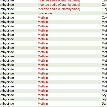
ambycinae
Incertae sedis (Cerambycinae)
Cal
ambycinae
Incertae sedis (Cerambycinae)
Cer
ambycinae
Incertae sedis (Cerambycinae)
Ela
ambycinae
Lissonotini
Lis
ambycinae
Methiini
Col
ambycinae
Methiini
Met
ambycinae
Methiini
Met
ambycinae
Methiini
Met
ambycinae
Methiini
Met
ambycinae
Methiini
Met
ambycinae
Methiini
Met
ambycinae
Methiini
Met
ambycinae
Methiini
Met
ambycinae
Methiini
Met
ambycinae
Methiini
Met
ambycinae
Methiini
Met
ambycinae
Methiini
Met
ambycinae
Methiini
Met
ambycinae
Methiini
Met
ambycinae
Methiini
Met
ambycinae
Methiini
Met
ambycinae
Methiini
Met
ambycinae
Methiini
Sty
ambycinae
Methiini
Sty
ambycinae
Methiini
Styl