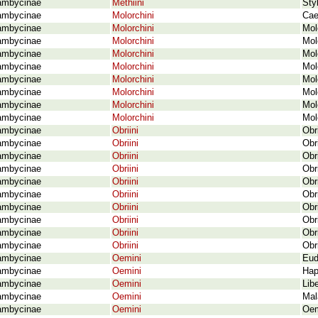
ambycinae
Methiini
Sty
ambycinae
Molorchini
Cae
ambycinae
Molorchini
Mol
ambycinae
Molorchini
Mol
ambycinae
Molorchini
Mol
ambycinae
Molorchini
Mol
ambycinae
Molorchini
Mol
ambycinae
Molorchini
Mol
ambycinae
Molorchini
Mol
ambycinae
Molorchini
Mol
ambycinae
Obriini
Obr
ambycinae
Obriini
Obr
ambycinae
Obriini
Obr
ambycinae
Obriini
Obr
ambycinae
Obriini
Obr
ambycinae
Obriini
Obr
ambycinae
Obriini
Obr
ambycinae
Obriini
Obr
ambycinae
Obriini
Obr
ambycinae
Obriini
Obr
ambycinae
Oemini
Eud
ambycinae
Oemini
Hap
ambycinae
Oemini
Lib
ambycinae
Oemini
Mal
ambycinae
Oemini
Oem