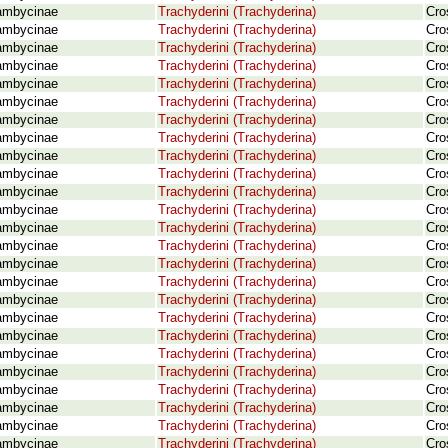
ambycinae
Trachyderini (Trachyderina)
Cro
ambycinae
Trachyderini (Trachyderina)
Cro
ambycinae
Trachyderini (Trachyderina)
Cro
ambycinae
Trachyderini (Trachyderina)
Cro
ambycinae
Trachyderini (Trachyderina)
Cro
ambycinae
Trachyderini (Trachyderina)
Cro
ambycinae
Trachyderini (Trachyderina)
Cro
ambycinae
Trachyderini (Trachyderina)
Cro
ambycinae
Trachyderini (Trachyderina)
Cro
ambycinae
Trachyderini (Trachyderina)
Cro
ambycinae
Trachyderini (Trachyderina)
Cro
ambycinae
Trachyderini (Trachyderina)
Cro
ambycinae
Trachyderini (Trachyderina)
Cro
ambycinae
Trachyderini (Trachyderina)
Cro
ambycinae
Trachyderini (Trachyderina)
Cro
ambycinae
Trachyderini (Trachyderina)
Cro
ambycinae
Trachyderini (Trachyderina)
Cro
ambycinae
Trachyderini (Trachyderina)
Cro
ambycinae
Trachyderini (Trachyderina)
Cro
ambycinae
Trachyderini (Trachyderina)
Cro
ambycinae
Trachyderini (Trachyderina)
Cro
ambycinae
Trachyderini (Trachyderina)
Cro
ambycinae
Trachyderini (Trachyderina)
Cro
ambycinae
Trachyderini (Trachyderina)
Cro
ambycinae
Trachyderini (Trachyderina)
Cro