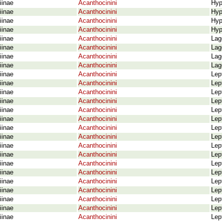
iinae
Acanthocinini
Hyp
iinae
Acanthocinini
Hyp
iinae
Acanthocinini
Hyp
iinae
Acanthocinini
Hyp
iinae
Acanthocinini
Lag
iinae
Acanthocinini
Lag
iinae
Acanthocinini
Lag
iinae
Acanthocinini
Lag
iinae
Acanthocinini
Lep
iinae
Acanthocinini
Lep
iinae
Acanthocinini
Lep
iinae
Acanthocinini
Lep
iinae
Acanthocinini
Lep
iinae
Acanthocinini
Lep
iinae
Acanthocinini
Lep
iinae
Acanthocinini
Lep
iinae
Acanthocinini
Lep
iinae
Acanthocinini
Lep
iinae
Acanthocinini
Lep
iinae
Acanthocinini
Lep
iinae
Acanthocinini
Lep
iinae
Acanthocinini
Lep
iinae
Acanthocinini
Lep
iinae
Acanthocinini
Lep
iinae
Acanthocinini
Lep