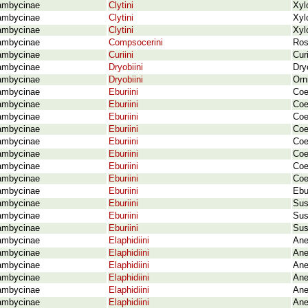
ambycinae
Clytini
Xyl
ambycinae
Clytini
Xyl
ambycinae
Clytini
Xyl
ambycinae
Compsocerini
Ros
ambycinae
Curiini
Cur
ambycinae
Dryobiini
Dry
ambycinae
Dryobiini
Orn
ambycinae
Eburiini
Coe
ambycinae
Eburiini
Coe
ambycinae
Eburiini
Coe
ambycinae
Eburiini
Coe
ambycinae
Eburiini
Coe
ambycinae
Eburiini
Coe
ambycinae
Eburiini
Coe
ambycinae
Eburiini
Coe
ambycinae
Eburiini
Ebu
ambycinae
Eburiini
Sus
ambycinae
Eburiini
Sus
ambycinae
Eburiini
Sus
ambycinae
Elaphidiini
Ane
ambycinae
Elaphidiini
Ane
ambycinae
Elaphidiini
Ane
ambycinae
Elaphidiini
Ane
ambycinae
Elaphidiini
Ane
ambycinae
Elaphidiini
Ane