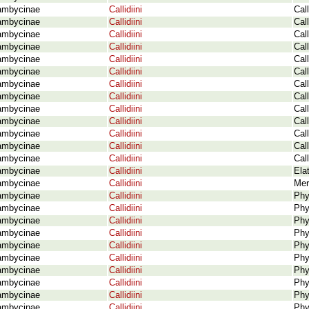
ambycinae
Callidiini
Cal
ambycinae
Callidiini
Cal
ambycinae
Callidiini
Cal
ambycinae
Callidiini
Cal
ambycinae
Callidiini
Cal
ambycinae
Callidiini
Cal
ambycinae
Callidiini
Cal
ambycinae
Callidiini
Cal
ambycinae
Callidiini
Cal
ambycinae
Callidiini
Cal
ambycinae
Callidiini
Cal
ambycinae
Callidiini
Cal
ambycinae
Callidiini
Cal
ambycinae
Callidiini
Ela
ambycinae
Callidiini
Mer
ambycinae
Callidiini
Phy
ambycinae
Callidiini
Phy
ambycinae
Callidiini
Phy
ambycinae
Callidiini
Phy
ambycinae
Callidiini
Phy
ambycinae
Callidiini
Phy
ambycinae
Callidiini
Phy
ambycinae
Callidiini
Phy
ambycinae
Callidiini
Phy
ambycinae
Callidiini
Phy