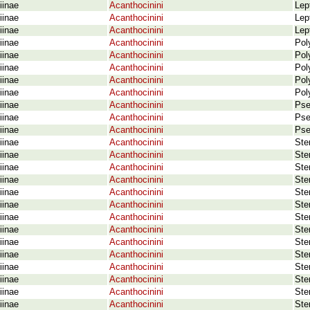
iinae
Acanthocinini
Lep
iinae
Acanthocinini
Lep
iinae
Acanthocinini
Lep
iinae
Acanthocinini
Pol
iinae
Acanthocinini
Pol
iinae
Acanthocinini
Pol
iinae
Acanthocinini
Pol
iinae
Acanthocinini
Pol
iinae
Acanthocinini
Pse
iinae
Acanthocinini
Pse
iinae
Acanthocinini
Pse
iinae
Acanthocinini
Ste
iinae
Acanthocinini
Ste
iinae
Acanthocinini
Ste
iinae
Acanthocinini
Ste
iinae
Acanthocinini
Ste
iinae
Acanthocinini
Ste
iinae
Acanthocinini
Ste
iinae
Acanthocinini
Ste
iinae
Acanthocinini
Ste
iinae
Acanthocinini
Ste
iinae
Acanthocinini
Ste
iinae
Acanthocinini
Ste
iinae
Acanthocinini
Ste
iinae
Acanthocinini
Ste