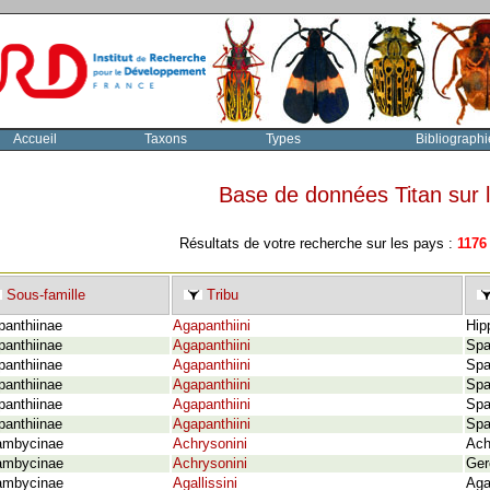
Accueil
Taxons
Types
Bibliographi
Base de données Titan sur
Résultats de votre recherche sur les pays :
1176
Sous-famille
Tribu
panthiinae
Agapanthiini
Hip
panthiinae
Agapanthiini
Spa
panthiinae
Agapanthiini
Spa
panthiinae
Agapanthiini
Spa
panthiinae
Agapanthiini
Spa
panthiinae
Agapanthiini
Spa
ambycinae
Achrysonini
Ach
ambycinae
Achrysonini
Ger
ambycinae
Agallissini
Aga