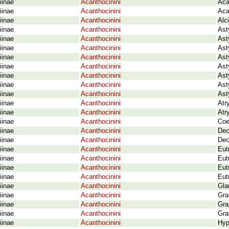
iinae
Acanthocinini
Aca
iinae
Acanthocinini
Aca
iinae
Acanthocinini
Alc
iinae
Acanthocinini
Ast
iinae
Acanthocinini
Ast
iinae
Acanthocinini
Ast
iinae
Acanthocinini
Ast
iinae
Acanthocinini
Ast
iinae
Acanthocinini
Ast
iinae
Acanthocinini
Ast
iinae
Acanthocinini
Ast
iinae
Acanthocinini
Atr
iinae
Acanthocinini
Atr
iinae
Acanthocinini
Coe
iinae
Acanthocinini
Dec
iinae
Acanthocinini
Dec
iinae
Acanthocinini
Eut
iinae
Acanthocinini
Eut
iinae
Acanthocinini
Eut
iinae
Acanthocinini
Eutr
iinae
Acanthocinini
Gla
iinae
Acanthocinini
Gra
iinae
Acanthocinini
Gra
iinae
Acanthocinini
Gra
iinae
Acanthocinini
Hyp