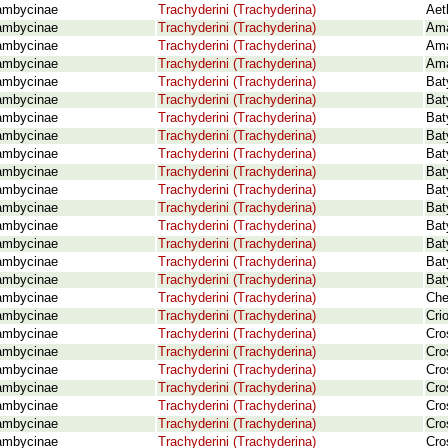
ambycinae
Trachyderini (Trachyderina)
Aet
ambycinae
Trachyderini (Trachyderina)
Ama
ambycinae
Trachyderini (Trachyderina)
Ama
ambycinae
Trachyderini (Trachyderina)
Ama
ambycinae
Trachyderini (Trachyderina)
Bat
ambycinae
Trachyderini (Trachyderina)
Baty
ambycinae
Trachyderini (Trachyderina)
Bat
ambycinae
Trachyderini (Trachyderina)
Bat
ambycinae
Trachyderini (Trachyderina)
Bat
ambycinae
Trachyderini (Trachyderina)
Bat
ambycinae
Trachyderini (Trachyderina)
Bat
ambycinae
Trachyderini (Trachyderina)
Bat
ambycinae
Trachyderini (Trachyderina)
Bat
ambycinae
Trachyderini (Trachyderina)
Bat
ambycinae
Trachyderini (Trachyderina)
Bat
ambycinae
Trachyderini (Trachyderina)
Bat
ambycinae
Trachyderini (Trachyderina)
Che
ambycinae
Trachyderini (Trachyderina)
Cri
ambycinae
Trachyderini (Trachyderina)
Cro
ambycinae
Trachyderini (Trachyderina)
Cro
ambycinae
Trachyderini (Trachyderina)
Cro
ambycinae
Trachyderini (Trachyderina)
Cro
ambycinae
Trachyderini (Trachyderina)
Cro
ambycinae
Trachyderini (Trachyderina)
Cro
ambycinae
Trachyderini (Trachyderina)
Cro