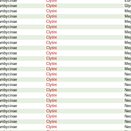
ambycinae
Clytini
Eury
ambycinae
Clytini
Gly
ambycinae
Clytini
Meg
ambycinae
Clytini
Meg
ambycinae
Clytini
Meg
ambycinae
Clytini
Meg
ambycinae
Clytini
Meg
ambycinae
Clytini
Meg
ambycinae
Clytini
Meg
ambycinae
Clytini
Meg
ambycinae
Clytini
Meg
ambycinae
Clytini
Meg
ambycinae
Clytini
Meg
ambycinae
Clytini
Meg
ambycinae
Clytini
Neo
ambycinae
Clytini
Neo
ambycinae
Clytini
Neo
ambycinae
Clytini
Neo
ambycinae
Clytini
Neo
ambycinae
Clytini
Neo
ambycinae
Clytini
Neo
ambycinae
Clytini
Neo
ambycinae
Clytini
Neo
ambycinae
Clytini
Neo
ambycinae
Clytini
Neo