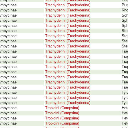
ambycinae
Trachyderini (Trachyderina)
Pur
ambycinae
Trachyderini (Trachyderina)
Pur
ambycinae
Trachyderini (Trachyderina)
Rho
ambycinae
Trachyderini (Trachyderina)
Sch
ambycinae
Trachyderini (Trachyderina)
Sph
ambycinae
Trachyderini (Trachyderina)
Sph
ambycinae
Trachyderini (Trachyderina)
Ste
ambycinae
Trachyderini (Trachyderina)
Ste
ambycinae
Trachyderini (Trachyderina)
Ste
ambycinae
Trachyderini (Trachyderina)
Ste
ambycinae
Trachyderini (Trachyderina)
Tra
ambycinae
Trachyderini (Trachyderina)
Tra
ambycinae
Trachyderini (Trachyderina)
Tra
ambycinae
Trachyderini (Trachyderina)
Tra
ambycinae
Trachyderini (Trachyderina)
Tra
ambycinae
Trachyderini (Trachyderina)
Tra
ambycinae
Trachyderini (Trachyderina)
Tra
ambycinae
Trachyderini (Trachyderina)
Tra
ambycinae
Trachyderini (Trachyderina)
Tyl
ambycinae
Trachyderini (Trachyderina)
Tyl
ambycinae
Trachyderini (Trachyderina)
Tyl
ambycinae
Tropidini (Compsina)
Het
ambycinae
Tropidini (Compsina)
Het
ambycinae
Tropidini (Compsina)
Het
ambycinae
Tropidini (Compsina)
Het