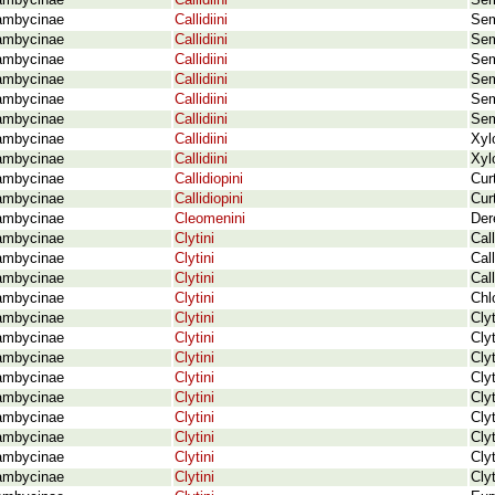
ambycinae
Callidiini
Sem
ambycinae
Callidiini
Sem
ambycinae
Callidiini
Sem
ambycinae
Callidiini
Sem
ambycinae
Callidiini
Sem
ambycinae
Callidiini
Sem
ambycinae
Callidiini
Sem
ambycinae
Callidiini
Xyl
ambycinae
Callidiini
Xyl
ambycinae
Callidiopini
Cur
ambycinae
Callidiopini
Cur
ambycinae
Cleomenini
Der
ambycinae
Clytini
Cal
ambycinae
Clytini
Call
ambycinae
Clytini
Cal
ambycinae
Clytini
Chl
ambycinae
Clytini
Cly
ambycinae
Clytini
Cly
ambycinae
Clytini
Cly
ambycinae
Clytini
Cly
ambycinae
Clytini
Cly
ambycinae
Clytini
Cly
ambycinae
Clytini
Cly
ambycinae
Clytini
Cly
ambycinae
Clytini
Clyt