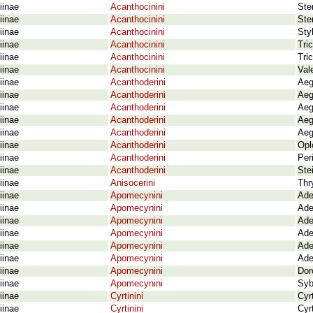
iinae
Acanthocinini
Ster
iinae
Acanthocinini
Ste
iinae
Acanthocinini
Sty
iinae
Acanthocinini
Tri
iinae
Acanthocinini
Tri
iinae
Acanthocinini
Val
iinae
Acanthoderini
Aeg
iinae
Acanthoderini
Aeg
iinae
Acanthoderini
Aeg
iinae
Acanthoderini
Aeg
iinae
Acanthoderini
Aeg
iinae
Acanthoderini
Opl
iinae
Acanthoderini
Per
iinae
Acanthoderini
Ste
iinae
Anisocerini
Thr
iinae
Apomecynini
Ade
iinae
Apomecynini
Ade
iinae
Apomecynini
Ade
iinae
Apomecynini
Ade
iinae
Apomecynini
Ade
iinae
Apomecynini
Ade
iinae
Apomecynini
Dor
iinae
Apomecynini
Syb
iinae
Cyrtinini
Cyr
iinae
Cyrtinini
Cyr