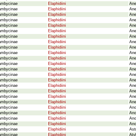
ambycinae
Elaphidiini
Ane
ambycinae
Elaphidiini
Ane
ambycinae
Elaphidiini
Ane
ambycinae
Elaphidiini
Ane
ambycinae
Elaphidiini
Ane
ambycinae
Elaphidiini
Ane
ambycinae
Elaphidiini
Ane
ambycinae
Elaphidiini
Ane
ambycinae
Elaphidiini
Ane
ambycinae
Elaphidiini
Ane
ambycinae
Elaphidiini
Ane
ambycinae
Elaphidiini
Ane
ambycinae
Elaphidiini
Ane
ambycinae
Elaphidiini
Ane
ambycinae
Elaphidiini
Ane
ambycinae
Elaphidiini
Ane
ambycinae
Elaphidiini
Ane
ambycinae
Elaphidiini
Ane
ambycinae
Elaphidiini
Ane
ambycinae
Elaphidiini
Ano
ambycinae
Elaphidiini
Ano
ambycinae
Elaphidiini
Ano
ambycinae
Elaphidiini
Ano
ambycinae
Elaphidiini
Ast
ambycinae
Elaphidiini
Aty