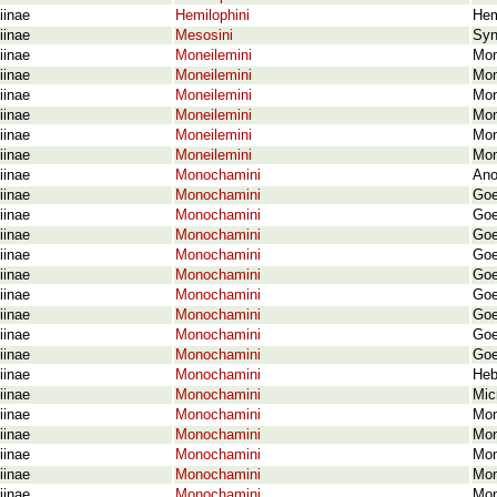
iinae
Hemilophini
Hem
iinae
Mesosini
Syn
iinae
Moneilemini
Mon
iinae
Moneilemini
Mon
iinae
Moneilemini
Mon
iinae
Moneilemini
Mon
iinae
Moneilemini
Mon
iinae
Moneilemini
Mon
iinae
Monochamini
Ano
iinae
Monochamini
Goe
iinae
Monochamini
Goe
iinae
Monochamini
Goe
iinae
Monochamini
Goe
iinae
Monochamini
Goe
iinae
Monochamini
Goe
iinae
Monochamini
Goe
iinae
Monochamini
Goe
iinae
Monochamini
Goe
iinae
Monochamini
Heb
iinae
Monochamini
Mic
iinae
Monochamini
Mon
iinae
Monochamini
Mon
iinae
Monochamini
Mon
iinae
Monochamini
Mon
iinae
Monochamini
Mon