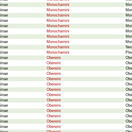
iinae
Monochamini
Mon
iinae
Monochamini
Mon
iinae
Monochamini
Mon
iinae
Monochamini
Mon
iinae
Monochamini
Mon
iinae
Monochamini
Mon
iinae
Monochamini
Mon
iinae
Monochamini
Mon
iinae
Monochamini
Neo
iinae
Monochamini
Ple
iinae
Obereini
Obe
iinae
Obereini
Obe
iinae
Obereini
Obe
iinae
Obereini
Obe
iinae
Obereini
Obe
iinae
Obereini
Obe
iinae
Obereini
Obe
iinae
Obereini
Obe
iinae
Obereini
Obe
iinae
Obereini
Obe
iinae
Obereini
Obe
iinae
Obereini
Obe
iinae
Obereini
Obe
iinae
Obereini
Obe