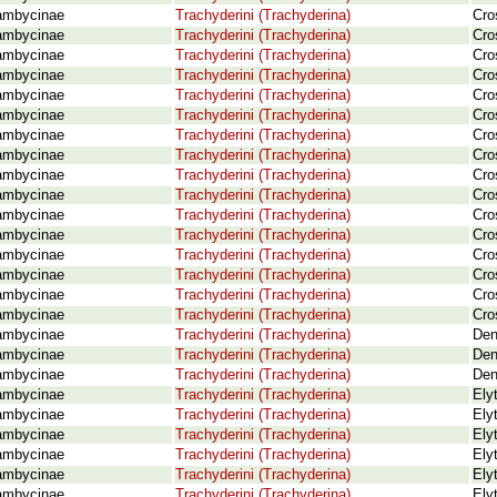
ambycinae
Trachyderini (Trachyderina)
Cro
ambycinae
Trachyderini (Trachyderina)
Cro
ambycinae
Trachyderini (Trachyderina)
Cro
ambycinae
Trachyderini (Trachyderina)
Cro
ambycinae
Trachyderini (Trachyderina)
Cro
ambycinae
Trachyderini (Trachyderina)
Cro
ambycinae
Trachyderini (Trachyderina)
Cro
ambycinae
Trachyderini (Trachyderina)
Cro
ambycinae
Trachyderini (Trachyderina)
Cro
ambycinae
Trachyderini (Trachyderina)
Cro
ambycinae
Trachyderini (Trachyderina)
Cro
ambycinae
Trachyderini (Trachyderina)
Cro
ambycinae
Trachyderini (Trachyderina)
Cro
ambycinae
Trachyderini (Trachyderina)
Cro
ambycinae
Trachyderini (Trachyderina)
Cro
ambycinae
Trachyderini (Trachyderina)
Cro
ambycinae
Trachyderini (Trachyderina)
Den
ambycinae
Trachyderini (Trachyderina)
Den
ambycinae
Trachyderini (Trachyderina)
Den
ambycinae
Trachyderini (Trachyderina)
Ely
ambycinae
Trachyderini (Trachyderina)
Ely
ambycinae
Trachyderini (Trachyderina)
Ely
ambycinae
Trachyderini (Trachyderina)
Ely
ambycinae
Trachyderini (Trachyderina)
Ely
ambycinae
Trachyderini (Trachyderina)
Ely