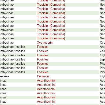
ambycinae
Tropidini (Compsina)
Het
ambycinae
Tropidini (Compsina)
Het
ambycinae
Tropidini (Compsina)
Het
ambycinae
Tropidini (Compsina)
Neo
ambycinae
Tropidini (Compsina)
Neo
ambycinae
Tropidini (Compsina)
Neo
ambycinae
Tropidini (Compsina)
Neo
ambycinae
Tropidini (Compsina)
Neo
ambycinae
Tropidini (Compsina)
Neo
ambycinae
Tropidini (Compsina)
Neo
ambycinae
Xystrocerini
Xys
ambycinae fossiles
Fossiles
Ano
ambycinae fossiles
Fossiles
Cal
ambycinae fossiles
Fossiles
Cly
ambycinae fossiles
Fossiles
Lep
ambycinae fossiles
Fossiles
Phy
ambycinae fossiles
Fossiles
Pid
ambycinae fossiles
Fossiles
Pro
eniinae
Disteniini
Ely
iinae
Acanthocinini
Aca
iinae
Acanthocinini
Aca
iinae
Acanthocinini
Aca
iinae
Acanthocinini
Aca
iinae
Acanthocinini
Aca
iinae
Acanthocinini
Aca