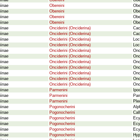
iinae
Obereini
Obe
iinae
Obereini
Obe
iinae
Obereini
Obe
iinae
Obereini
Obe
iinae
Obereini
Obe
iinae
Onciderini (Onciderina)
Cac
iinae
Onciderini (Onciderina)
Cac
iinae
Onciderini (Onciderina)
Loc
iinae
Onciderini (Onciderina)
Loc
iinae
Onciderini (Onciderina)
Onc
iinae
Onciderini (Onciderina)
Onc
iinae
Onciderini (Onciderina)
Onc
iinae
Onciderini (Onciderina)
Onc
iinae
Onciderini (Onciderina)
Onc
iinae
Onciderini (Onciderina)
Onc
iinae
Onciderini (Onciderina)
Onc
iinae
Parmenini
Ipo
iinae
Parmenini
Par
iinae
Parmenini
Ple
iinae
Pogonocherini
Alp
iinae
Pogonocherini
Cal
iinae
Pogonocherini
Ecy
iinae
Pogonocherini
Ecy
iinae
Pogonocherini
Ecy
iinae
Pogonocherini
Hyp