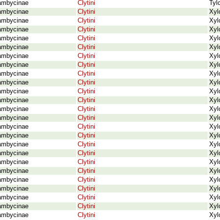
ambycinae
Clytini
Tyl
ambycinae
Clytini
Xyl
ambycinae
Clytini
Xyl
ambycinae
Clytini
Xyl
ambycinae
Clytini
Xyl
ambycinae
Clytini
Xyl
ambycinae
Clytini
Xyl
ambycinae
Clytini
Xyl
ambycinae
Clytini
Xyl
ambycinae
Clytini
Xyl
ambycinae
Clytini
Xyl
ambycinae
Clytini
Xyl
ambycinae
Clytini
Xyl
ambycinae
Clytini
Xyl
ambycinae
Clytini
Xyl
ambycinae
Clytini
Xyl
ambycinae
Clytini
Xyl
ambycinae
Clytini
Xyl
ambycinae
Clytini
Xyl
ambycinae
Clytini
Xyl
ambycinae
Clytini
Xyl
ambycinae
Clytini
Xyl
ambycinae
Clytini
Xyl
ambycinae
Clytini
Xyl
ambycinae
Clytini
Xyl