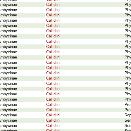
ambycinae
Callidiini
Phy
ambycinae
Callidiini
Phy
ambycinae
Callidiini
Phy
ambycinae
Callidiini
Phy
ambycinae
Callidiini
Phy
ambycinae
Callidiini
Phy
ambycinae
Callidiini
Phy
ambycinae
Callidiini
Phy
ambycinae
Callidiini
Phy
ambycinae
Callidiini
Phy
ambycinae
Callidiini
Phy
ambycinae
Callidiini
Phy
ambycinae
Callidiini
Phy
ambycinae
Callidiini
Phy
ambycinae
Callidiini
Phy
ambycinae
Callidiini
Phy
ambycinae
Callidiini
Phy
ambycinae
Callidiini
Phy
ambycinae
Callidiini
Phy
ambycinae
Callidiini
Pro
ambycinae
Callidiini
Pro
ambycinae
Callidiini
Rop
ambycinae
Callidiini
Sem
ambycinae
Callidiini
Sem