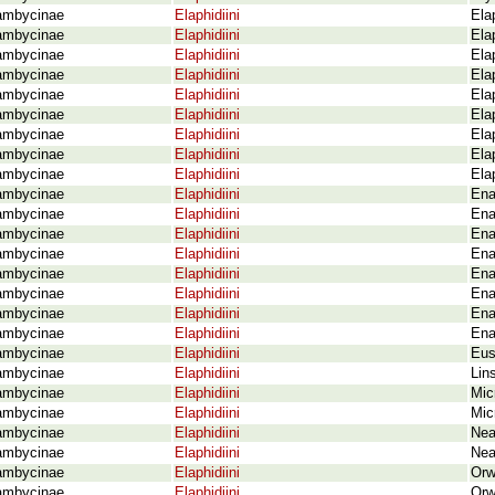
ambycinae
Elaphidiini
Ela
ambycinae
Elaphidiini
Ela
ambycinae
Elaphidiini
Ela
ambycinae
Elaphidiini
Ela
ambycinae
Elaphidiini
Ela
ambycinae
Elaphidiini
Ela
ambycinae
Elaphidiini
Ela
ambycinae
Elaphidiini
Ela
ambycinae
Elaphidiini
Ela
ambycinae
Elaphidiini
Ena
ambycinae
Elaphidiini
Ena
ambycinae
Elaphidiini
Ena
ambycinae
Elaphidiini
Ena
ambycinae
Elaphidiini
Ena
ambycinae
Elaphidiini
Ena
ambycinae
Elaphidiini
Ena
ambycinae
Elaphidiini
Ena
ambycinae
Elaphidiini
Eus
ambycinae
Elaphidiini
Lin
ambycinae
Elaphidiini
Mic
ambycinae
Elaphidiini
Mic
ambycinae
Elaphidiini
Nea
ambycinae
Elaphidiini
Nea
ambycinae
Elaphidiini
Orw
ambycinae
Elaphidiini
Orw