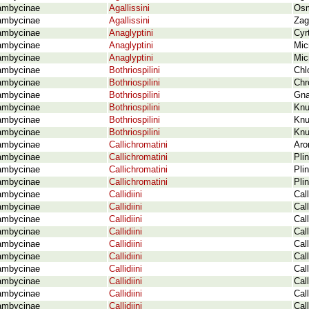
ambycinae
Agallissini
Osm
ambycinae
Agallissini
Zag
ambycinae
Anaglyptini
Cyr
ambycinae
Anaglyptini
Mic
ambycinae
Anaglyptini
Mic
ambycinae
Bothriospilini
Chl
ambycinae
Bothriospilini
Chr
ambycinae
Bothriospilini
Gna
ambycinae
Bothriospilini
Knu
ambycinae
Bothriospilini
Knu
ambycinae
Bothriospilini
Knu
ambycinae
Callichromatini
Aro
ambycinae
Callichromatini
Pli
ambycinae
Callichromatini
Pli
ambycinae
Callichromatini
Pli
ambycinae
Callidiini
Cal
ambycinae
Callidiini
Cal
ambycinae
Callidiini
Cal
ambycinae
Callidiini
Cal
ambycinae
Callidiini
Cal
ambycinae
Callidiini
Cal
ambycinae
Callidiini
Cal
ambycinae
Callidiini
Cal
ambycinae
Callidiini
Cal
ambycinae
Callidiini
Cal