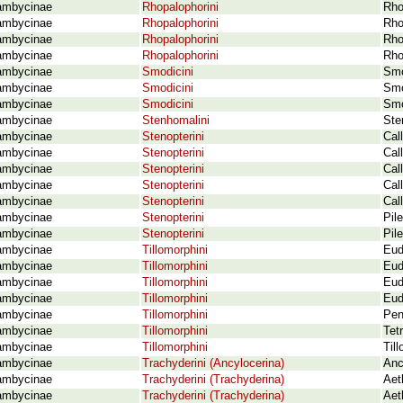
ambycinae
Rhopalophorini
Rho
ambycinae
Rhopalophorini
Rho
ambycinae
Rhopalophorini
Rho
ambycinae
Rhopalophorini
Rho
ambycinae
Smodicini
Smo
ambycinae
Smodicini
Smo
ambycinae
Smodicini
Smo
ambycinae
Stenhomalini
Ste
ambycinae
Stenopterini
Cal
ambycinae
Stenopterini
Cal
ambycinae
Stenopterini
Cal
ambycinae
Stenopterini
Cal
ambycinae
Stenopterini
Cal
ambycinae
Stenopterini
Pil
ambycinae
Stenopterini
Pil
ambycinae
Tillomorphini
Eud
ambycinae
Tillomorphini
Eud
ambycinae
Tillomorphini
Eud
ambycinae
Tillomorphini
Eud
ambycinae
Tillomorphini
Pen
ambycinae
Tillomorphini
Tet
ambycinae
Tillomorphini
Til
ambycinae
Trachyderini (Ancylocerina)
Anc
ambycinae
Trachyderini (Trachyderina)
Aet
ambycinae
Trachyderini (Trachyderina)
Aet