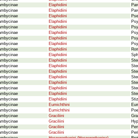
ambycinae
Elaphidiini
Par
ambycinae
Elaphidiini
Par
ambycinae
Elaphidiini
Pse
ambycinae
Elaphidiini
Psy
ambycinae
Elaphidiini
Psy
ambycinae
Elaphidiini
Psy
ambycinae
Elaphidiini
Psy
ambycinae
Elaphidiini
Psy
ambycinae
Elaphidiini
Rom
ambycinae
Elaphidiini
Sph
ambycinae
Elaphidiini
Ste
ambycinae
Elaphidiini
Ste
ambycinae
Elaphidiini
Ste
ambycinae
Elaphidiini
Ste
ambycinae
Elaphidiini
Ste
ambycinae
Elaphidiini
Ste
ambycinae
Elaphidiini
Ste
ambycinae
Elaphidiini
Sti
ambycinae
Eumichthini
Eum
ambycinae
Eumichthini
Poe
ambycinae
Graciliini
Gra
ambycinae
Graciliini
Hyp
ambycinae
Graciliini
Pen
ambycinae
Graciliini
Per