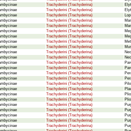
ambycinae
Trachyderini (Trachyderina)
Ely
ambycinae
Trachyderini (Trachyderina)
Ely
ambycinae
Trachyderini (Trachyderina)
Lop
ambycinae
Trachyderini (Trachyderina)
Man
ambycinae
Trachyderini (Trachyderina)
Man
ambycinae
Trachyderini (Trachyderina)
Meg
ambycinae
Trachyderini (Trachyderina)
Meg
ambycinae
Trachyderini (Trachyderina)
Met
ambycinae
Trachyderini (Trachyderina)
Mus
ambycinae
Trachyderini (Trachyderina)
Neo
ambycinae
Trachyderini (Trachyderina)
Neo
ambycinae
Trachyderini (Trachyderina)
Par
ambycinae
Trachyderini (Trachyderina)
Par
ambycinae
Trachyderini (Trachyderina)
Pera
ambycinae
Trachyderini (Trachyderina)
Per
ambycinae
Trachyderini (Trachyderina)
Pil
ambycinae
Trachyderini (Trachyderina)
Pla
ambycinae
Trachyderini (Trachyderina)
Pli
ambycinae
Trachyderini (Trachyderina)
Pli
ambycinae
Trachyderini (Trachyderina)
Pur
ambycinae
Trachyderini (Trachyderina)
Pur
ambycinae
Trachyderini (Trachyderina)
Pur
ambycinae
Trachyderini (Trachyderina)
Pur
ambycinae
Trachyderini (Trachyderina)
Pur