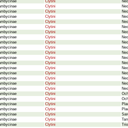
ambycinae
Clytini
Neo
ambycinae
Clytini
Neo
ambycinae
Clytini
Neo
ambycinae
Clytini
Neo
ambycinae
Clytini
Neo
ambycinae
Clytini
Neo
ambycinae
Clytini
Neo
ambycinae
Clytini
Neo
ambycinae
Clytini
Neo
ambycinae
Clytini
Neo
ambycinae
Clytini
Neo
ambycinae
Clytini
Neo
ambycinae
Clytini
Neo
ambycinae
Clytini
Neo
ambycinae
Clytini
Neo
ambycinae
Clytini
Neo
ambycinae
Clytini
Neo
ambycinae
Clytini
Neo
ambycinae
Clytini
Och
ambycinae
Clytini
Och
ambycinae
Clytini
Pla
ambycinae
Clytini
Pla
ambycinae
Clytini
Sar
ambycinae
Clytini
Tan
ambycinae
Clytini
Tri