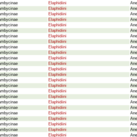
ambycinae
Elaphidiini
Ane
ambycinae
Elaphidiini
Ane
ambycinae
Elaphidiini
Ane
ambycinae
Elaphidiini
Ane
ambycinae
Elaphidiini
Ane
ambycinae
Elaphidiini
Ane
ambycinae
Elaphidiini
Ane
ambycinae
Elaphidiini
Ane
ambycinae
Elaphidiini
Ane
ambycinae
Elaphidiini
Ane
ambycinae
Elaphidiini
Ane
ambycinae
Elaphidiini
Ane
ambycinae
Elaphidiini
Ane
ambycinae
Elaphidiini
Ane
ambycinae
Elaphidiini
Ane
ambycinae
Elaphidiini
Ane
ambycinae
Elaphidiini
Ane
ambycinae
Elaphidiini
Ane
ambycinae
Elaphidiini
Ane
ambycinae
Elaphidiini
Ane
ambycinae
Elaphidiini
Ane
ambycinae
Elaphidiini
Ane
ambycinae
Elaphidiini
Ane
ambycinae
Elaphidiini
Ane
ambycinae
Elaphidiini
Ane