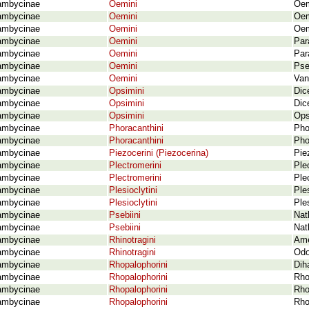
ambycinae
Oemini
Oem
ambycinae
Oemini
Oem
ambycinae
Oemini
Oem
ambycinae
Oemini
Par
ambycinae
Oemini
Par
ambycinae
Oemini
Pse
ambycinae
Oemini
Van
ambycinae
Opsimini
Dic
ambycinae
Opsimini
Dic
ambycinae
Opsimini
Ops
ambycinae
Phoracanthini
Pho
ambycinae
Phoracanthini
Pho
ambycinae
Piezocerini (Piezocerina)
Pie
ambycinae
Plectromerini
Ple
ambycinae
Plectromerini
Ple
ambycinae
Plesioclytini
Ple
ambycinae
Plesioclytini
Ple
ambycinae
Psebiini
Nat
ambycinae
Psebiini
Nat
ambycinae
Rhinotragini
Ame
ambycinae
Rhinotragini
Odo
ambycinae
Rhopalophorini
Dih
ambycinae
Rhopalophorini
Rho
ambycinae
Rhopalophorini
Rho
ambycinae
Rhopalophorini
Rho