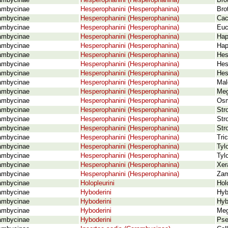
ambycinae
Hesperophanini (Hesperophanina)
Bro
ambycinae
Hesperophanini (Hesperophanina)
Bro
ambycinae
Hesperophanini (Hesperophanina)
Cac
ambycinae
Hesperophanini (Hesperophanina)
Euc
ambycinae
Hesperophanini (Hesperophanina)
Hap
ambycinae
Hesperophanini (Hesperophanina)
Hap
ambycinae
Hesperophanini (Hesperophanina)
Hes
ambycinae
Hesperophanini (Hesperophanina)
Hes
ambycinae
Hesperophanini (Hesperophanina)
Hes
ambycinae
Hesperophanini (Hesperophanina)
Mal
ambycinae
Hesperophanini (Hesperophanina)
Meg
ambycinae
Hesperophanini (Hesperophanina)
Osm
ambycinae
Hesperophanini (Hesperophanina)
Str
ambycinae
Hesperophanini (Hesperophanina)
Str
ambycinae
Hesperophanini (Hesperophanina)
Str
ambycinae
Hesperophanini (Hesperophanina)
Tri
ambycinae
Hesperophanini (Hesperophanina)
Tyl
ambycinae
Hesperophanini (Hesperophanina)
Tyl
ambycinae
Hesperophanini (Hesperophanina)
Xer
ambycinae
Hesperophanini (Hesperophanina)
Zam
ambycinae
Holopleurini
Hol
ambycinae
Hyboderini
Hyb
ambycinae
Hyboderini
Hyb
ambycinae
Hyboderini
Meg
ambycinae
Hyboderini
Pse