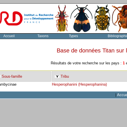
Accueil
Taxons
Types
Bibliographi
Base de données Titan sur
Résultats de votre recherche sur les pays :
1
e
Sous-famille
Tribu
ambycinae
Hesperophanini (Hesperophanina)
|
Accue