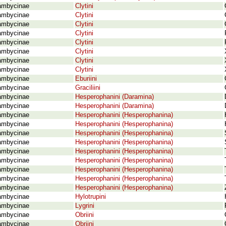
ambycinae
Clytini
ambycinae
Clytini
ambycinae
Clytini
ambycinae
Clytini
ambycinae
Clytini
ambycinae
Clytini
ambycinae
Clytini
ambycinae
Clytini
ambycinae
Eburiini
ambycinae
Graciliini
ambycinae
Hesperophanini (Daramina)
ambycinae
Hesperophanini (Daramina)
ambycinae
Hesperophanini (Hesperophanina)
ambycinae
Hesperophanini (Hesperophanina)
ambycinae
Hesperophanini (Hesperophanina)
ambycinae
Hesperophanini (Hesperophanina)
ambycinae
Hesperophanini (Hesperophanina)
ambycinae
Hesperophanini (Hesperophanina)
ambycinae
Hesperophanini (Hesperophanina)
ambycinae
Hesperophanini (Hesperophanina)
ambycinae
Hesperophanini (Hesperophanina)
ambycinae
Hylotrupini
ambycinae
Lygrini
ambycinae
Obriini
ambycinae
Obriini