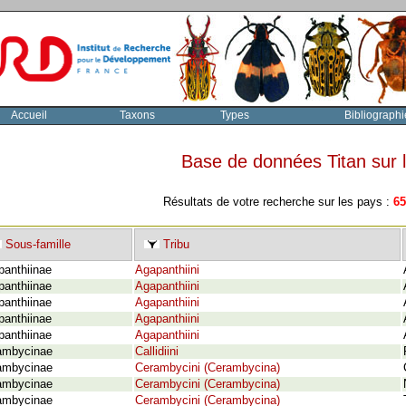
Accueil
Taxons
Types
Bibliographi
Base de données Titan sur
Résultats de votre recherche sur les pays :
65
Sous-famille
Tribu
panthiinae
Agapanthiini
panthiinae
Agapanthiini
panthiinae
Agapanthiini
panthiinae
Agapanthiini
panthiinae
Agapanthiini
ambycinae
Callidiini
ambycinae
Cerambycini (Cerambycina)
ambycinae
Cerambycini (Cerambycina)
ambycinae
Cerambycini (Cerambycina)