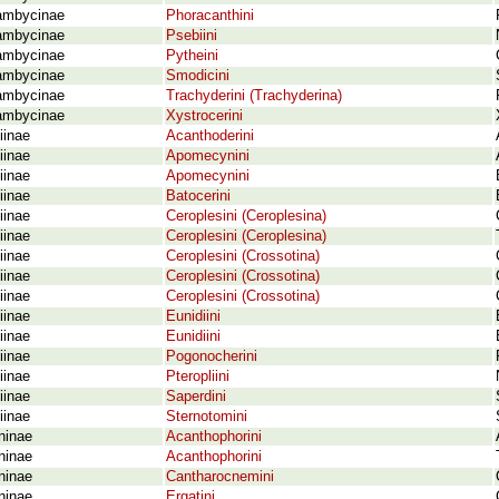
ambycinae
Phoracanthini
ambycinae
Psebiini
ambycinae
Pytheini
ambycinae
Smodicini
ambycinae
Trachyderini (Trachyderina)
ambycinae
Xystrocerini
iinae
Acanthoderini
iinae
Apomecynini
iinae
Apomecynini
iinae
Batocerini
iinae
Ceroplesini (Ceroplesina)
iinae
Ceroplesini (Ceroplesina)
iinae
Ceroplesini (Crossotina)
iinae
Ceroplesini (Crossotina)
iinae
Ceroplesini (Crossotina)
iinae
Eunidiini
iinae
Eunidiini
iinae
Pogonocherini
iinae
Pteropliini
iinae
Saperdini
iinae
Sternotomini
ninae
Acanthophorini
ninae
Acanthophorini
ninae
Cantharocnemini
ninae
Ergatini