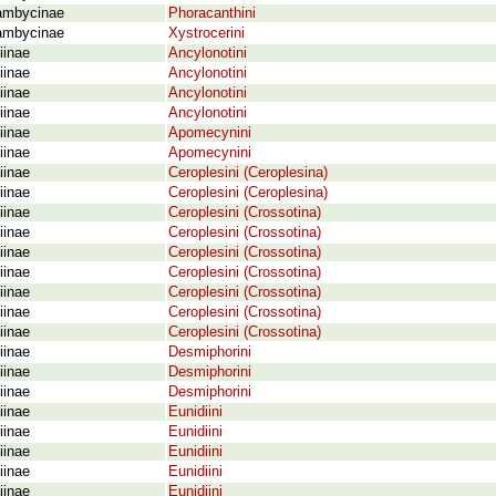
ambycinae
Phoracanthini
ambycinae
Xystrocerini
iinae
Ancylonotini
iinae
Ancylonotini
iinae
Ancylonotini
iinae
Ancylonotini
iinae
Apomecynini
iinae
Apomecynini
iinae
Ceroplesini (Ceroplesina)
iinae
Ceroplesini (Ceroplesina)
iinae
Ceroplesini (Crossotina)
iinae
Ceroplesini (Crossotina)
iinae
Ceroplesini (Crossotina)
iinae
Ceroplesini (Crossotina)
iinae
Ceroplesini (Crossotina)
iinae
Ceroplesini (Crossotina)
iinae
Ceroplesini (Crossotina)
iinae
Desmiphorini
iinae
Desmiphorini
iinae
Desmiphorini
iinae
Eunidiini
iinae
Eunidiini
iinae
Eunidiini
iinae
Eunidiini
iinae
Eunidiini