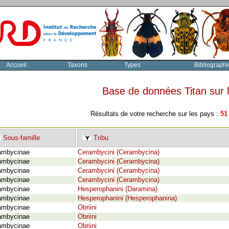
Accueil
Taxons
Types
Bibliographi
Base de données Titan sur
Résultats de votre recherche sur les pays :
51
Sous-famille
Tribu
ambycinae
Cerambycini (Cerambycina)
ambycinae
Cerambycini (Cerambycina)
ambycinae
Cerambycini (Cerambycina)
ambycinae
Cerambycini (Cerambycina)
ambycinae
Hesperophanini (Daramina)
ambycinae
Hesperophanini (Hesperophanina)
ambycinae
Obriini
ambycinae
Obriini
ambycinae
Obriini