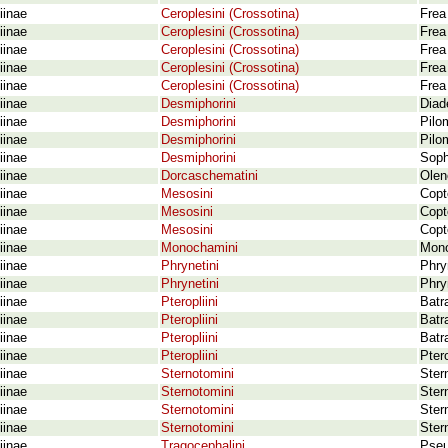
iinae
Ceroplesini (Crossotina)
Frea
iinae
Ceroplesini (Crossotina)
Frea
iinae
Ceroplesini (Crossotina)
Frea
iinae
Ceroplesini (Crossotina)
Frea
iinae
Ceroplesini (Crossotina)
Frea
iinae
Desmiphorini
Diad
iinae
Desmiphorini
Pilo
iinae
Desmiphorini
Pilo
iinae
Desmiphorini
Soph
iinae
Dorcaschematini
Olen
iinae
Mesosini
Copt
iinae
Mesosini
Copt
iinae
Mesosini
Copt
iinae
Monochamini
Mono
iinae
Phrynetini
Phry
iinae
Phrynetini
Phry
iinae
Pteropliini
Batr
iinae
Pteropliini
Batr
iinae
Pteropliini
Batr
iinae
Pteropliini
Pter
iinae
Sternotomini
Ster
iinae
Sternotomini
Ster
iinae
Sternotomini
Ster
iinae
Sternotomini
Ster
iinae
Tragocephalini
Pseu