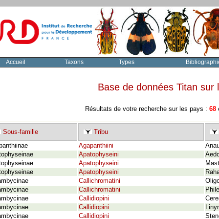
Accueil
Taxons
Types
Bibliographi
Base de données Titan sur
Résultats de votre recherche sur les pays :
68
e
Sous-famille
Tribu
panthiinae
Agapanthiini
Anau
tophyseinae
Apatophyseini
Aedo
tophyseinae
Apatophyseini
Mast
tophyseinae
Apatophyseini
Raha
ambycinae
Callichromatini
Olig
ambycinae
Callichromatini
Phil
ambycinae
Callidiopini
Cere
ambycinae
Callidiopini
Liny
ambycinae
Callidiopini
Sten