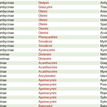
ambycinae
Dedyini
Arrh
ambycinae
Glaucytini
Thau
ambycinae
Obriini
Anis
ambycinae
Obriini
Anis
ambycinae
Obriini
Idob
ambycinae
Obriini
Spat
ambycinae
Oemini
Acut
ambycinae
Oemini
Acut
ambycinae
Phoracanthini
Cord
ambycinae
Smodicini
Myth
ambycinae
Smodicini
Myth
ambycinae
Xystrocerini
Xyst
eniinae
Disteniini
Neth
eniinae
Disteniini
Neth
iinae
Acanthocinini
Goep
iinae
Acanthocinini
Myrm
iinae
Acanthocinini
Myrm
iinae
Ancylonotini
Idac
iinae
Apomecynini
Apom
iinae
Apomecynini
Pseu
iinae
Apomecynini
Pseu
iinae
Apomecynini
Ropi
iinae
Apomecynini
Sybr
iinae
Apomecynini
Sybr
iinae
Batocerini
Bato