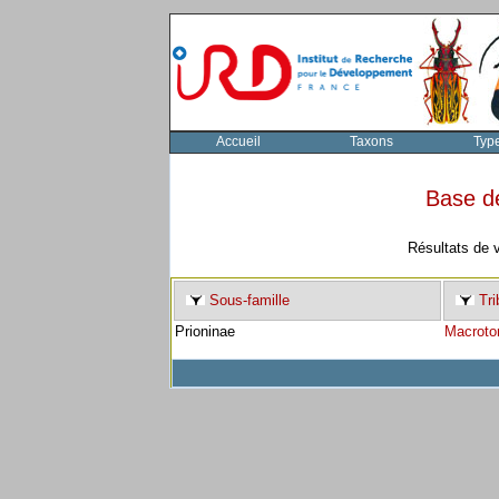
Accueil
Taxons
Typ
Base d
Résultats de 
Sous-famille
Tri
Prioninae
Macroto