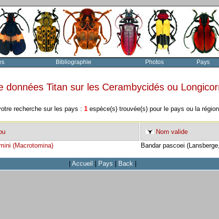
es
Bibliographie
Photos
Pays
e données Titan sur les Cerambycidés ou Longico
votre recherche sur les pays :
1
espèce(s) trouvée(s) pour le pays ou la régio
bu
Nom valide
mini (Macrotomina)
Bandar pascoei (Lansberge
|
Accueil
|
Pays
|
Back
|