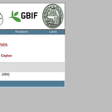
Relations
Liens
rnes
n
Ceylon
, 1884)