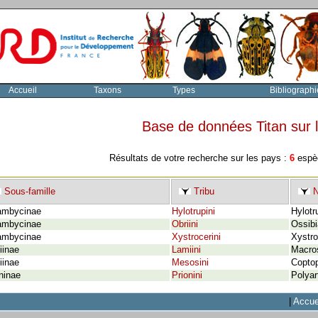
Accueil
Taxons
Types
Bibliographi
Base de données Titan sur
Résultats de votre recherche sur les pays :
6
espèc
Sous-famille
Tribu
N
ambycinae
Hylotrupini
Hylotr
ambycinae
Obriini
Ossibi
ambycinae
Xystrocerini
Xystro
iinae
Lamiini
Macro
iinae
Mesosini
Coptop
ninae
Prionini
Polyar
|
Accue