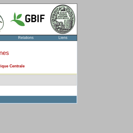
Relations
Liens
rnes
ique Centrale