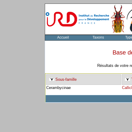
Accueil
Taxons
Typ
Base d
Résultats de votre r
Sous-famille
T
Cerambycinae
Callic