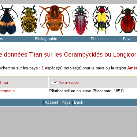
es
Bibliographie
Photos
Pays
e données Titan sur les Cerambycidés ou Longico
echerche sur les pays :
1
espèce(s) trouvée(s) pour le pays ou la région
Amér
ribu
Nom valide
hromatini
Plinthocoelium chilense (Blanchard, 1851)
|
Accueil
|
Pays
|
Back
|